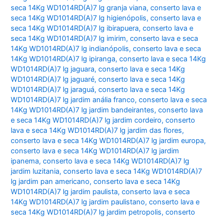
seca 14Kg WD1014RD(A)7 lg granja viana
,
conserto lava e
seca 14Kg WD1014RD(A)7 lg higienópolis
,
conserto lava e
seca 14Kg WD1014RD(A)7 lg ibirapuera
,
conserto lava e
seca 14Kg WD1014RD(A)7 lg imirim
,
conserto lava e seca
14Kg WD1014RD(A)7 lg indianópolis
,
conserto lava e seca
14Kg WD1014RD(A)7 lg ipiranga
,
conserto lava e seca 14Kg
WD1014RD(A)7 lg jaguara
,
conserto lava e seca 14Kg
WD1014RD(A)7 lg jaguaré
,
conserto lava e seca 14Kg
WD1014RD(A)7 lg jaraguá
,
conserto lava e seca 14Kg
WD1014RD(A)7 lg jardim anália franco
,
conserto lava e seca
14Kg WD1014RD(A)7 lg jardim bandeirantes
,
conserto lava
e seca 14Kg WD1014RD(A)7 lg jardim cordeiro
,
conserto
lava e seca 14Kg WD1014RD(A)7 lg jardim das flores
,
conserto lava e seca 14Kg WD1014RD(A)7 lg jardim europa
,
conserto lava e seca 14Kg WD1014RD(A)7 lg jardim
ipanema
,
conserto lava e seca 14Kg WD1014RD(A)7 lg
jardim luzitania
,
conserto lava e seca 14Kg WD1014RD(A)7
lg jardim pan americano
,
conserto lava e seca 14Kg
WD1014RD(A)7 lg jardim paulista
,
conserto lava e seca
14Kg WD1014RD(A)7 lg jardim paulistano
,
conserto lava e
seca 14Kg WD1014RD(A)7 lg jardim petropolis
,
conserto