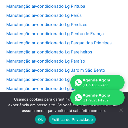
Manutenção ar-condicionado Lg Pirituba
Manutenção ar-condicionado Lg Perús
Manutenção ar-condicionado Lg Perdizes
Manutenção ar-condicionado Lg Penha de França
Manutenção ar-condicionado Lg Parque dos Príncipes
Manutenção ar-condicionado Lg Parelheiros
Manutenção ar-condicionado Lg Paraíso
Manutenção ar-condicionado Lg Jardim São Bento
Manutenção ar-condicionado Lg Jardim Paulistano
Agende Agora
(11) 91332-7456
Manutenção ar-condicionado Lg Jardim Paulista
Agende Agora
Manutenção ar-condicionado Lg Jardim Morumbi
Usamos cookies para garantir que oferecemos a melhor
(11) 96231-1982
experiência em nosso site. Se você continuar a usar este site,
Manutenção ar-condicionado Lg Jardim Fonte do Morumbi
assumiremos que você está satisfeito com ele.
Manutenção ar-condicionado Lg Jardim Europa
Ok
Política de Privacidade
Manutenção ar-condicionado Lg Jardim das Perdizes