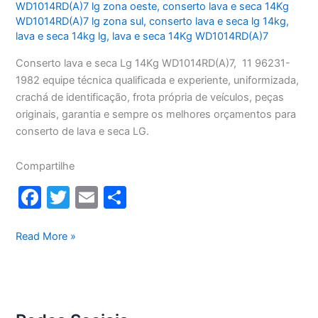
WD1014RD(A)7 lg zona oeste
,
conserto lava e seca 14Kg
WD1014RD(A)7 lg zona sul
,
conserto lava e seca lg 14kg
,
lava e seca 14kg lg
,
lava e seca 14Kg WD1014RD(A)7
Conserto lava e seca Lg 14Kg WD1014RD(A)7, 11 96231-
1982 equipe técnica qualificada e experiente, uniformizada,
crachá de identificação, frota própria de veículos, peças
originais, garantia e sempre os melhores orçamentos para
conserto de lava e seca LG.
Compartilhe
F
T
E
S
a
w
m
h
c
itt
ai
ar
Conserto
Read More »
lava
e
er
l
e
e
b
seca
o
Lg