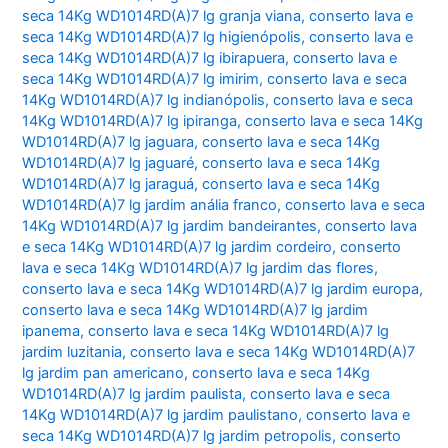
seca 14Kg WD1014RD(A)7 lg granja viana
,
conserto lava e
seca 14Kg WD1014RD(A)7 lg higienópolis
,
conserto lava e
seca 14Kg WD1014RD(A)7 lg ibirapuera
,
conserto lava e
seca 14Kg WD1014RD(A)7 lg imirim
,
conserto lava e seca
14Kg WD1014RD(A)7 lg indianópolis
,
conserto lava e seca
14Kg WD1014RD(A)7 lg ipiranga
,
conserto lava e seca 14Kg
WD1014RD(A)7 lg jaguara
,
conserto lava e seca 14Kg
WD1014RD(A)7 lg jaguaré
,
conserto lava e seca 14Kg
WD1014RD(A)7 lg jaraguá
,
conserto lava e seca 14Kg
WD1014RD(A)7 lg jardim anália franco
,
conserto lava e seca
14Kg WD1014RD(A)7 lg jardim bandeirantes
,
conserto lava
e seca 14Kg WD1014RD(A)7 lg jardim cordeiro
,
conserto
lava e seca 14Kg WD1014RD(A)7 lg jardim das flores
,
conserto lava e seca 14Kg WD1014RD(A)7 lg jardim europa
,
conserto lava e seca 14Kg WD1014RD(A)7 lg jardim
ipanema
,
conserto lava e seca 14Kg WD1014RD(A)7 lg
jardim luzitania
,
conserto lava e seca 14Kg WD1014RD(A)7
lg jardim pan americano
,
conserto lava e seca 14Kg
WD1014RD(A)7 lg jardim paulista
,
conserto lava e seca
14Kg WD1014RD(A)7 lg jardim paulistano
,
conserto lava e
seca 14Kg WD1014RD(A)7 lg jardim petropolis
,
conserto