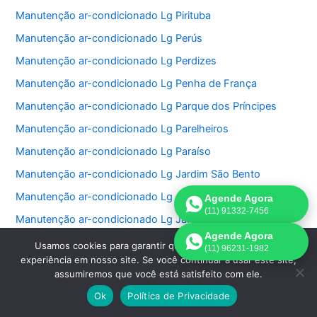
Manutenção ar-condicionado Lg Pirituba
Manutenção ar-condicionado Lg Perús
Manutenção ar-condicionado Lg Perdizes
Manutenção ar-condicionado Lg Penha de França
Manutenção ar-condicionado Lg Parque dos Príncipes
Manutenção ar-condicionado Lg Parelheiros
Manutenção ar-condicionado Lg Paraíso
Manutenção ar-condicionado Lg Jardim São Bento
Manutenção ar-condicionado Lg Jardim Paulistano
Agende Agora
(11) 91332-7456
Manutenção ar-condicionado Lg Jardim Paulista
Agende Agora
Manutenção ar-condicionado Lg Jardim Morumbi
Usamos cookies para garantir que oferecemos a melhor
(11) 96231-1982
experiência em nosso site. Se você continuar a usar este site,
Manutenção ar-condicionado Lg Jardim Fonte do Morumbi
assumiremos que você está satisfeito com ele.
Manutenção ar-condicionado Lg Jardim Europa
Ok
Política de Privacidade
Manutenção ar-condicionado Lg Jardim das Perdizes