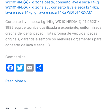
WD1014RD(A)7 lg zona oeste
,
conserto lava e seca 14Kg
WD1014RD(A)7 lg zona sul
,
conserto lava e seca lg 14kg
,
lava e seca 14kg lg
,
lava e seca 14Kg WD1014RD(A)7
Conserto lava e seca Lg 14Kg WD1014RD(A)7, 11 96231-
1982 equipe técnica qualificada e experiente, uniformizada,
crachá de identificação, frota própria de veículos, peças
originais, garantia e sempre os melhores orçamentos para
conserto de lava e seca LG.
Compartilhe
F
T
E
S
a
w
m
h
c
itt
ai
ar
Conserto
Read More »
lava
e
er
l
e
e
b
seca
o
Lg