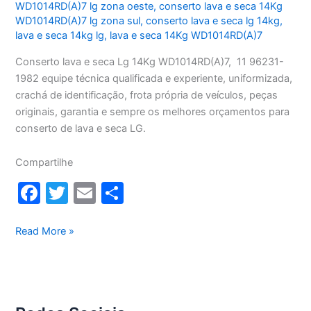
WD1014RD(A)7 lg zona oeste
,
conserto lava e seca 14Kg
WD1014RD(A)7 lg zona sul
,
conserto lava e seca lg 14kg
,
lava e seca 14kg lg
,
lava e seca 14Kg WD1014RD(A)7
Conserto lava e seca Lg 14Kg WD1014RD(A)7, 11 96231-
1982 equipe técnica qualificada e experiente, uniformizada,
crachá de identificação, frota própria de veículos, peças
originais, garantia e sempre os melhores orçamentos para
conserto de lava e seca LG.
Compartilhe
F
T
E
S
a
w
m
h
c
itt
ai
ar
Conserto
Read More »
lava
e
er
l
e
e
b
seca
o
Lg