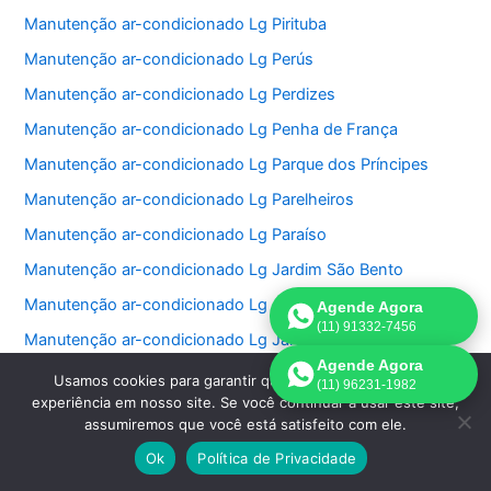
Manutenção ar-condicionado Lg Pirituba
Manutenção ar-condicionado Lg Perús
Manutenção ar-condicionado Lg Perdizes
Manutenção ar-condicionado Lg Penha de França
Manutenção ar-condicionado Lg Parque dos Príncipes
Manutenção ar-condicionado Lg Parelheiros
Manutenção ar-condicionado Lg Paraíso
Manutenção ar-condicionado Lg Jardim São Bento
Manutenção ar-condicionado Lg Jardim Paulistano
Agende Agora
(11) 91332-7456
Manutenção ar-condicionado Lg Jardim Paulista
Agende Agora
Manutenção ar-condicionado Lg Jardim Morumbi
Usamos cookies para garantir que oferecemos a melhor
(11) 96231-1982
experiência em nosso site. Se você continuar a usar este site,
Manutenção ar-condicionado Lg Jardim Fonte do Morumbi
assumiremos que você está satisfeito com ele.
Manutenção ar-condicionado Lg Jardim Europa
Ok
Política de Privacidade
Manutenção ar-condicionado Lg Jardim das Perdizes