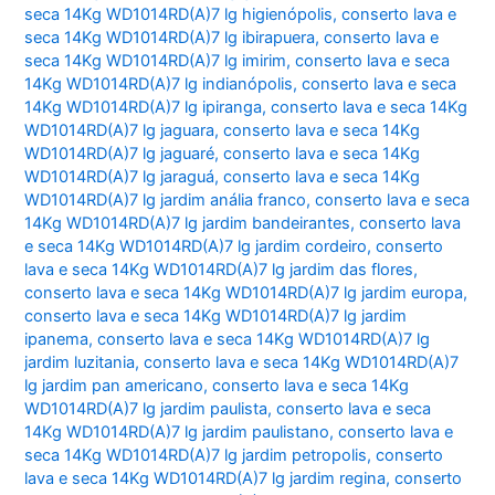
seca 14Kg WD1014RD(A)7 lg higienópolis
,
conserto lava e
seca 14Kg WD1014RD(A)7 lg ibirapuera
,
conserto lava e
seca 14Kg WD1014RD(A)7 lg imirim
,
conserto lava e seca
14Kg WD1014RD(A)7 lg indianópolis
,
conserto lava e seca
14Kg WD1014RD(A)7 lg ipiranga
,
conserto lava e seca 14Kg
WD1014RD(A)7 lg jaguara
,
conserto lava e seca 14Kg
WD1014RD(A)7 lg jaguaré
,
conserto lava e seca 14Kg
WD1014RD(A)7 lg jaraguá
,
conserto lava e seca 14Kg
WD1014RD(A)7 lg jardim anália franco
,
conserto lava e seca
14Kg WD1014RD(A)7 lg jardim bandeirantes
,
conserto lava
e seca 14Kg WD1014RD(A)7 lg jardim cordeiro
,
conserto
lava e seca 14Kg WD1014RD(A)7 lg jardim das flores
,
conserto lava e seca 14Kg WD1014RD(A)7 lg jardim europa
,
conserto lava e seca 14Kg WD1014RD(A)7 lg jardim
ipanema
,
conserto lava e seca 14Kg WD1014RD(A)7 lg
jardim luzitania
,
conserto lava e seca 14Kg WD1014RD(A)7
lg jardim pan americano
,
conserto lava e seca 14Kg
WD1014RD(A)7 lg jardim paulista
,
conserto lava e seca
14Kg WD1014RD(A)7 lg jardim paulistano
,
conserto lava e
seca 14Kg WD1014RD(A)7 lg jardim petropolis
,
conserto
lava e seca 14Kg WD1014RD(A)7 lg jardim regina
,
conserto