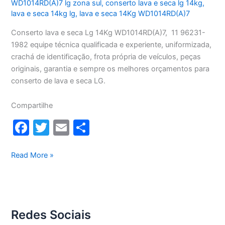
WD1014RD(A)7 lg zona sul
,
conserto lava e seca lg 14kg
,
lava e seca 14kg lg
,
lava e seca 14Kg WD1014RD(A)7
Conserto lava e seca Lg 14Kg WD1014RD(A)7, 11 96231-
1982 equipe técnica qualificada e experiente, uniformizada,
crachá de identificação, frota própria de veículos, peças
originais, garantia e sempre os melhores orçamentos para
conserto de lava e seca LG.
Compartilhe
F
T
E
S
a
w
m
h
c
itt
ai
ar
Conserto
Read More »
lava
e
er
l
e
e
b
seca
o
Lg
Redes Sociais
14Kg
o