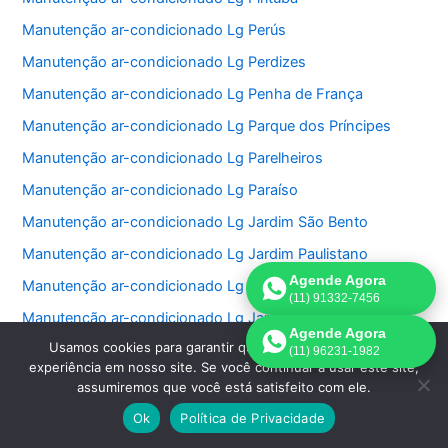
Manutenção ar-condicionado Lg Perús
Manutenção ar-condicionado Lg Perdizes
Manutenção ar-condicionado Lg Penha de França
Manutenção ar-condicionado Lg Parque dos Príncipes
Manutenção ar-condicionado Lg Parelheiros
Manutenção ar-condicionado Lg Paraíso
Manutenção ar-condicionado Lg Jardim São Bento
Manutenção ar-condicionado Lg Jardim Paulistano
Agende Agora
Manutenção ar-condicionado Lg Jardim Paulista
(11) 91332-7456
Manutenção ar-condicionado Lg Jardim Morumbi
Agende Agora
Usamos cookies para garantir que oferecemos a melhor
Manutenção ar-condicionado Lg Jardim Fonte do Morumbi
(11) 96231-1982
experiência em nosso site. Se você continuar a usar este site,
Manutenção ar-condicionado Lg Jardim Europa
assumiremos que você está satisfeito com ele.
Manutenção ar-condicionado Lg Jardim das Perdizes
Ok
Política de Privacidade
Manutenção ar-condicionado Lg Jardim das Acacias