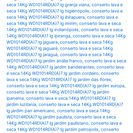
seca 14Kg WD1014RD(A)7 lg granja viana
,
conserto lava e
seca 14Kg WD1014RD(A)7 lg higienópolis
,
conserto lava e
seca 14Kg WD1014RD(A)7 lg ibirapuera
,
conserto lava e
seca 14Kg WD1014RD(A)7 lg imirim
,
conserto lava e seca
14Kg WD1014RD(A)7 lg indianópolis
,
conserto lava e seca
14Kg WD1014RD(A)7 lg ipiranga
,
conserto lava e seca 14Kg
WD1014RD(A)7 lg jaguara
,
conserto lava e seca 14Kg
WD1014RD(A)7 lg jaguaré
,
conserto lava e seca 14Kg
WD1014RD(A)7 lg jaraguá
,
conserto lava e seca 14Kg
WD1014RD(A)7 lg jardim anália franco
,
conserto lava e seca
14Kg WD1014RD(A)7 lg jardim bandeirantes
,
conserto lava
e seca 14Kg WD1014RD(A)7 lg jardim cordeiro
,
conserto
lava e seca 14Kg WD1014RD(A)7 lg jardim das flores
,
conserto lava e seca 14Kg WD1014RD(A)7 lg jardim europa
,
conserto lava e seca 14Kg WD1014RD(A)7 lg jardim
ipanema
,
conserto lava e seca 14Kg WD1014RD(A)7 lg
jardim luzitania
,
conserto lava e seca 14Kg WD1014RD(A)7
lg jardim pan americano
,
conserto lava e seca 14Kg
WD1014RD(A)7 lg jardim paulista
,
conserto lava e seca
14Kg WD1014RD(A)7 lg jardim paulistano
,
conserto lava e
seca 14Kg WD1014RD(A)7 lg jardim petropolis
,
conserto