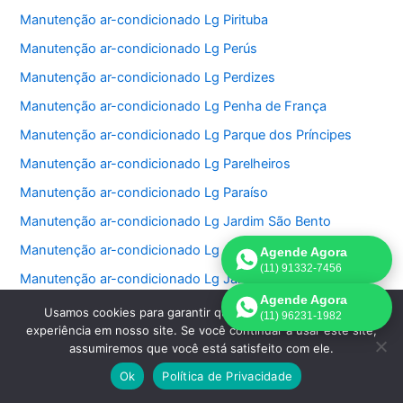
Manutenção ar-condicionado Lg Pirituba
Manutenção ar-condicionado Lg Perús
Manutenção ar-condicionado Lg Perdizes
Manutenção ar-condicionado Lg Penha de França
Manutenção ar-condicionado Lg Parque dos Príncipes
Manutenção ar-condicionado Lg Parelheiros
Manutenção ar-condicionado Lg Paraíso
Manutenção ar-condicionado Lg Jardim São Bento
Manutenção ar-condicionado Lg Jardim Paulistano
Agende Agora
(11) 91332-7456
Manutenção ar-condicionado Lg Jardim Paulista
Agende Agora
Manutenção ar-condicionado Lg Jardim Morumbi
Usamos cookies para garantir que oferecemos a melhor
(11) 96231-1982
experiência em nosso site. Se você continuar a usar este site,
Manutenção ar-condicionado Lg Jardim Fonte do Morumbi
assumiremos que você está satisfeito com ele.
Manutenção ar-condicionado Lg Jardim Europa
Ok
Política de Privacidade
Manutenção ar-condicionado Lg Jardim das Perdizes