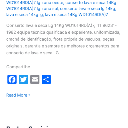
WD1014RD(A)7 lg zona oeste
,
conserto lava e seca 14Kg
WD1014RD(A)7 lg zona sul
,
conserto lava e seca lg 14kg
,
lava e seca 14kg lg
,
lava e seca 14Kg WD1014RD(A)7
Conserto lava e seca Lg 14Kg WD1014RD(A)7, 11 96231-
1982 equipe técnica qualificada e experiente, uniformizada,
crachá de identificação, frota própria de veículos, peças
originais, garantia e sempre os melhores orçamentos para
conserto de lava e seca LG.
Compartilhe
F
T
E
S
a
w
m
h
c
itt
ai
ar
Conserto
Read More »
lava
e
er
l
e
e
b
seca
o
Lg