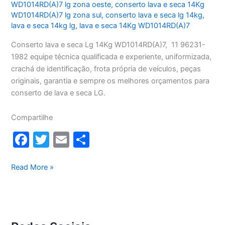
WD1014RD(A)7 lg zona oeste
,
conserto lava e seca 14Kg
WD1014RD(A)7 lg zona sul
,
conserto lava e seca lg 14kg
,
lava e seca 14kg lg
,
lava e seca 14Kg WD1014RD(A)7
Conserto lava e seca Lg 14Kg WD1014RD(A)7, 11 96231-
1982 equipe técnica qualificada e experiente, uniformizada,
crachá de identificação, frota própria de veículos, peças
originais, garantia e sempre os melhores orçamentos para
conserto de lava e seca LG.
Compartilhe
F
T
E
S
a
w
m
h
c
itt
ai
ar
Conserto
Read More »
lava
e
er
l
e
e
b
seca
o
Lg