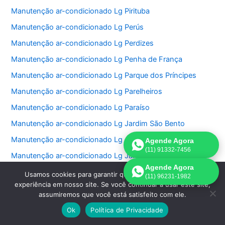
Manutenção ar-condicionado Lg Pirituba
Manutenção ar-condicionado Lg Perús
Manutenção ar-condicionado Lg Perdizes
Manutenção ar-condicionado Lg Penha de França
Manutenção ar-condicionado Lg Parque dos Príncipes
Manutenção ar-condicionado Lg Parelheiros
Manutenção ar-condicionado Lg Paraíso
Manutenção ar-condicionado Lg Jardim São Bento
Manutenção ar-condicionado Lg Jardim Paulistano
Agende Agora
(11) 91332-7456
Manutenção ar-condicionado Lg Jardim Paulista
Agende Agora
Manutenção ar-condicionado Lg Jardim Morumbi
Usamos cookies para garantir que oferecemos a melhor
(11) 96231-1982
experiência em nosso site. Se você continuar a usar este site,
Manutenção ar-condicionado Lg Jardim Fonte do Morumbi
assumiremos que você está satisfeito com ele.
Manutenção ar-condicionado Lg Jardim Europa
Ok
Política de Privacidade
Manutenção ar-condicionado Lg Jardim das Perdizes