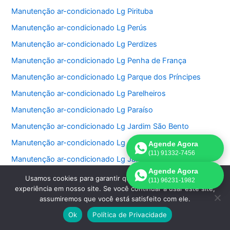
Manutenção ar-condicionado Lg Pirituba
Manutenção ar-condicionado Lg Perús
Manutenção ar-condicionado Lg Perdizes
Manutenção ar-condicionado Lg Penha de França
Manutenção ar-condicionado Lg Parque dos Príncipes
Manutenção ar-condicionado Lg Parelheiros
Manutenção ar-condicionado Lg Paraíso
Manutenção ar-condicionado Lg Jardim São Bento
Manutenção ar-condicionado Lg Jardim Paulistano
Agende Agora
(11) 91332-7456
Manutenção ar-condicionado Lg Jardim Paulista
Agende Agora
Manutenção ar-condicionado Lg Jardim Morumbi
Usamos cookies para garantir que oferecemos a melhor
(11) 96231-1982
experiência em nosso site. Se você continuar a usar este site,
Manutenção ar-condicionado Lg Jardim Fonte do Morumbi
assumiremos que você está satisfeito com ele.
Manutenção ar-condicionado Lg Jardim Europa
Ok
Política de Privacidade
Manutenção ar-condicionado Lg Jardim das Perdizes