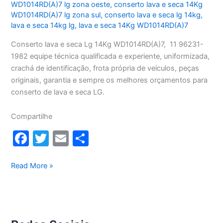
WD1014RD(A)7 lg zona oeste
,
conserto lava e seca 14Kg
WD1014RD(A)7 lg zona sul
,
conserto lava e seca lg 14kg
,
lava e seca 14kg lg
,
lava e seca 14Kg WD1014RD(A)7
Conserto lava e seca Lg 14Kg WD1014RD(A)7, 11 96231-
1982 equipe técnica qualificada e experiente, uniformizada,
crachá de identificação, frota própria de veículos, peças
originais, garantia e sempre os melhores orçamentos para
conserto de lava e seca LG.
Compartilhe
F
T
E
S
a
w
m
h
c
itt
ai
ar
Conserto
Read More »
lava
e
er
l
e
e
b
seca
o
Lg