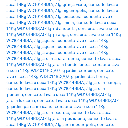
seca 14Kg WD1014RD(A)7 lg granja viana
,
conserto lava e
seca 14Kg WD1014RD(A)7 lg higienópolis
,
conserto lava e
seca 14Kg WD1014RD(A)7 lg ibirapuera
,
conserto lava e
seca 14Kg WD1014RD(A)7 lg imirim
,
conserto lava e seca
14Kg WD1014RD(A)7 lg indianópolis
,
conserto lava e seca
14Kg WD1014RD(A)7 lg ipiranga
,
conserto lava e seca 14Kg
WD1014RD(A)7 lg jaguara
,
conserto lava e seca 14Kg
WD1014RD(A)7 lg jaguaré
,
conserto lava e seca 14Kg
WD1014RD(A)7 lg jaraguá
,
conserto lava e seca 14Kg
WD1014RD(A)7 lg jardim anália franco
,
conserto lava e seca
14Kg WD1014RD(A)7 lg jardim bandeirantes
,
conserto lava
e seca 14Kg WD1014RD(A)7 lg jardim cordeiro
,
conserto
lava e seca 14Kg WD1014RD(A)7 lg jardim das flores
,
conserto lava e seca 14Kg WD1014RD(A)7 lg jardim europa
,
conserto lava e seca 14Kg WD1014RD(A)7 lg jardim
ipanema
,
conserto lava e seca 14Kg WD1014RD(A)7 lg
jardim luzitania
,
conserto lava e seca 14Kg WD1014RD(A)7
lg jardim pan americano
,
conserto lava e seca 14Kg
WD1014RD(A)7 lg jardim paulista
,
conserto lava e seca
14Kg WD1014RD(A)7 lg jardim paulistano
,
conserto lava e
seca 14Kg WD1014RD(A)7 lg jardim petropolis
,
conserto