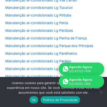
Manutenção ar-condicionado Lg Vila Carrão
Manutenção ar-condicionado Lg Tucuruvi
Manutenção ar-condicionado Lg Pirituba
Manutenção ar-condicionado Lg Perús
Manutenção ar-condicionado Lg Perdizes
Manutenção ar-condicionado Lg Penha de França
Manutenção ar-condicionado Lg Parque dos Príncipes
Manutenção ar-condicionado Lg Parelheiros
Manutenção ar-condicionado Lg Paraíso
Agende Agora
Manutenção ar-condicionado Lg Jardim São Bento
(11) 91332-7456
Manutenção ar-condicionado Lg Jardim Paulistano
Agende Agora
Usamos cookies para garantir que oferecemos a melhor
Manutenção ar-condicionado Lg Jardim Paulista
(11) 96231-1982
experiência em nosso site. Se você continuar a usar este site,
Manutenção ar-condicionado Lg Jardim Morumbi
assumiremos que você está satisfeito com ele.
Manutenção ar-condicionado Lg Jardim Fonte do Morumbi
Ok
Política de Privacidade
Manutenção ar-condicionado Lg Jardim Europa