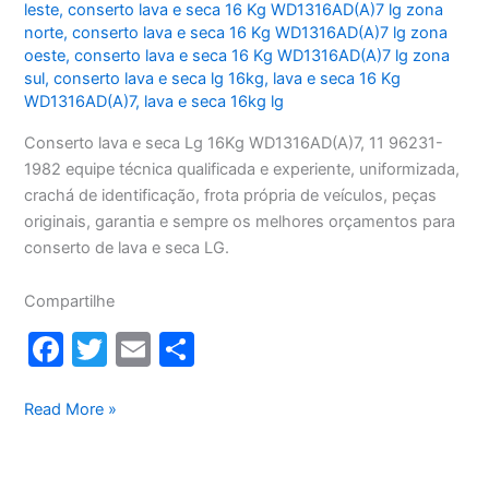
leste
,
conserto lava e seca 16 Kg WD1316AD(A)7 lg zona
norte
,
conserto lava e seca 16 Kg WD1316AD(A)7 lg zona
oeste
,
conserto lava e seca 16 Kg WD1316AD(A)7 lg zona
sul
,
conserto lava e seca lg 16kg
,
lava e seca 16 Kg
WD1316AD(A)7
,
lava e seca 16kg lg
Conserto lava e seca Lg 16Kg WD1316AD(A)7, 11 96231-
1982 equipe técnica qualificada e experiente, uniformizada,
crachá de identificação, frota própria de veículos, peças
originais, garantia e sempre os melhores orçamentos para
conserto de lava e seca LG.
Compartilhe
F
T
E
S
a
w
m
h
c
itt
ai
ar
Conserto
Read More »
lava
e
er
l
e
e
b
seca