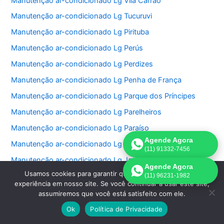
Manutenção ar-condicionado Lg Vila Carrão
Manutenção ar-condicionado Lg Tucuruvi
Manutenção ar-condicionado Lg Pirituba
Manutenção ar-condicionado Lg Perús
Manutenção ar-condicionado Lg Perdizes
Manutenção ar-condicionado Lg Penha de França
Manutenção ar-condicionado Lg Parque dos Príncipes
Manutenção ar-condicionado Lg Parelheiros
Manutenção ar-condicionado Lg Paraíso
Agende Agora
Manutenção ar-condicionado Lg Jardim São Bento
(11) 91332-7456
Manutenção ar-condicionado Lg Jardim Paulistano
Agende Agora
Usamos cookies para garantir que oferecemos a melhor
Manutenção ar-condicionado Lg Jardim Paulista
(11) 96231-1982
experiência em nosso site. Se você continuar a usar este site,
Manutenção ar-condicionado Lg Jardim Morumbi
assumiremos que você está satisfeito com ele.
Manutenção ar-condicionado Lg Jardim Fonte do Morumbi
Ok
Política de Privacidade
Manutenção ar-condicionado Lg Jardim Europa