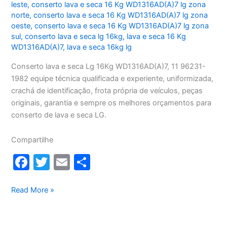
leste
,
conserto lava e seca 16 Kg WD1316AD(A)7 lg zona
norte
,
conserto lava e seca 16 Kg WD1316AD(A)7 lg zona
oeste
,
conserto lava e seca 16 Kg WD1316AD(A)7 lg zona
sul
,
conserto lava e seca lg 16kg
,
lava e seca 16 Kg
WD1316AD(A)7
,
lava e seca 16kg lg
Conserto lava e seca Lg 16Kg WD1316AD(A)7, 11 96231-
1982 equipe técnica qualificada e experiente, uniformizada,
crachá de identificação, frota própria de veículos, peças
originais, garantia e sempre os melhores orçamentos para
conserto de lava e seca LG.
Compartilhe
F
T
E
S
a
w
m
h
c
itt
ai
ar
Conserto
Read More »
lava
e
er
l
e
e
b
seca