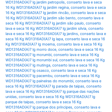
WD1316AD(A)7 lg jardim petropolis
,
conserto lava e seca
16 Kg WD1316AD(A)7 lg jardim regina
,
conserto lava e seca
16 Kg WD1316AD(A)7 lg jardim rincão
,
conserto lava e seca
16 Kg WD1316AD(A)7 lg jardim são bento
,
conserto lava e
seca 16 Kg WD1316AD(A)7 lg jardim são paulo
,
conserto
lava e seca 16 Kg WD1316AD(A)7 lg jardim silvia
,
conserto
lava e seca 16 Kg WD1316AD(A)7 lg jardins
,
conserto lava e
seca 16 Kg WD1316AD(A)7 lg lapa
,
conserto lava e seca 16
Kg WD1316AD(A)7 lg moema
,
conserto lava e seca 16 Kg
WD1316AD(A)7 lg morro doce
,
conserto lava e seca 16 Kg
WD1316AD(A)7 lg morumbi
,
conserto lava e seca 16 Kg
WD1316AD(A)7 lg morumbi sul
,
conserto lava e seca 16 Kg
WD1316AD(A)7 lg mutinga
,
conserto lava e seca 16 Kg
WD1316AD(A)7 lg osasco
,
conserto lava e seca 16 Kg
WD1316AD(A)7 lg pacembu
,
conserto lava e seca 16 Kg
WD1316AD(A)7 lg paineiras do morumbi
,
conserto lava e
seca 16 Kg WD1316AD(A)7 lg parada de taipas
,
conserto
lava e seca 16 Kg WD1316AD(A)7 lg parque das nações
unidas
,
conserto lava e seca 16 Kg WD1316AD(A)7 lg
parque de taipas
,
conserto lava e seca 16 Kg
WD1316AD(A)7 lg parque dos príncipes
,
conserto lava e