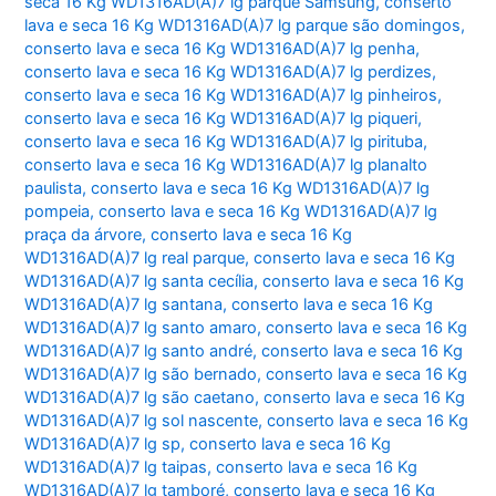
seca 16 Kg WD1316AD(A)7 lg parque Samsung
,
conserto
lava e seca 16 Kg WD1316AD(A)7 lg parque são domingos
,
conserto lava e seca 16 Kg WD1316AD(A)7 lg penha
,
conserto lava e seca 16 Kg WD1316AD(A)7 lg perdizes
,
conserto lava e seca 16 Kg WD1316AD(A)7 lg pinheiros
,
conserto lava e seca 16 Kg WD1316AD(A)7 lg piqueri
,
conserto lava e seca 16 Kg WD1316AD(A)7 lg pirituba
,
conserto lava e seca 16 Kg WD1316AD(A)7 lg planalto
paulista
,
conserto lava e seca 16 Kg WD1316AD(A)7 lg
pompeia
,
conserto lava e seca 16 Kg WD1316AD(A)7 lg
praça da árvore
,
conserto lava e seca 16 Kg
WD1316AD(A)7 lg real parque
,
conserto lava e seca 16 Kg
WD1316AD(A)7 lg santa cecília
,
conserto lava e seca 16 Kg
WD1316AD(A)7 lg santana
,
conserto lava e seca 16 Kg
WD1316AD(A)7 lg santo amaro
,
conserto lava e seca 16 Kg
WD1316AD(A)7 lg santo andré
,
conserto lava e seca 16 Kg
WD1316AD(A)7 lg são bernado
,
conserto lava e seca 16 Kg
WD1316AD(A)7 lg são caetano
,
conserto lava e seca 16 Kg
WD1316AD(A)7 lg sol nascente
,
conserto lava e seca 16 Kg
WD1316AD(A)7 lg sp
,
conserto lava e seca 16 Kg
WD1316AD(A)7 lg taipas
,
conserto lava e seca 16 Kg
WD1316AD(A)7 lg tamboré
,
conserto lava e seca 16 Kg