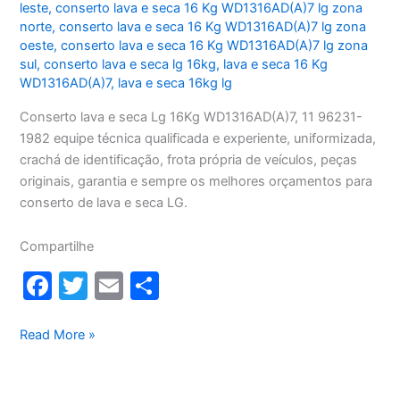
leste
,
conserto lava e seca 16 Kg WD1316AD(A)7 lg zona
norte
,
conserto lava e seca 16 Kg WD1316AD(A)7 lg zona
oeste
,
conserto lava e seca 16 Kg WD1316AD(A)7 lg zona
sul
,
conserto lava e seca lg 16kg
,
lava e seca 16 Kg
WD1316AD(A)7
,
lava e seca 16kg lg
Conserto lava e seca Lg 16Kg WD1316AD(A)7, 11 96231-
1982 equipe técnica qualificada e experiente, uniformizada,
crachá de identificação, frota própria de veículos, peças
originais, garantia e sempre os melhores orçamentos para
conserto de lava e seca LG.
Compartilhe
F
T
E
S
a
w
m
h
c
itt
ai
ar
Conserto
Read More »
lava
e
er
l
e
e
b
seca