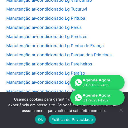
Manutenção ar-condicionado Lg Vila Carrão
Manutenção ar-condicionado Lg Tucuruvi
Manutenção ar-condicionado Lg Pirituba
Manutenção ar-condicionado Lg Perús
Manutenção ar-condicionado Lg Perdizes
Manutenção ar-condicionado Lg Penha de França
Manutenção ar-condicionado Lg Parque dos Príncipes
Manutenção ar-condicionado Lg Parelheiros
Manutenção ar-condicionado Lg Paraíso
Agende Agora
Manutenção ar-condicionado Lg Jardim São Bento
(11) 91332-7456
Manutenção ar-condicionado Lg Jardim Paulistano
Agende Agora
Usamos cookies para garantir que oferecemos a melhor
Manutenção ar-condicionado Lg Jardim Paulista
(11) 96231-1982
experiência em nosso site. Se você continuar a usar este site,
Manutenção ar-condicionado Lg Jardim Morumbi
assumiremos que você está satisfeito com ele.
Manutenção ar-condicionado Lg Jardim Fonte do Morumbi
Ok
Política de Privacidade
Manutenção ar-condicionado Lg Jardim Europa