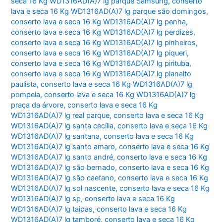
seca 16 Kg WD1316AD(A)7 lg parque Samsung
,
conserto
lava e seca 16 Kg WD1316AD(A)7 lg parque são domingos
,
conserto lava e seca 16 Kg WD1316AD(A)7 lg penha
,
conserto lava e seca 16 Kg WD1316AD(A)7 lg perdizes
,
conserto lava e seca 16 Kg WD1316AD(A)7 lg pinheiros
,
conserto lava e seca 16 Kg WD1316AD(A)7 lg piqueri
,
conserto lava e seca 16 Kg WD1316AD(A)7 lg pirituba
,
conserto lava e seca 16 Kg WD1316AD(A)7 lg planalto
paulista
,
conserto lava e seca 16 Kg WD1316AD(A)7 lg
pompeia
,
conserto lava e seca 16 Kg WD1316AD(A)7 lg
praça da árvore
,
conserto lava e seca 16 Kg
WD1316AD(A)7 lg real parque
,
conserto lava e seca 16 Kg
WD1316AD(A)7 lg santa cecília
,
conserto lava e seca 16 Kg
WD1316AD(A)7 lg santana
,
conserto lava e seca 16 Kg
WD1316AD(A)7 lg santo amaro
,
conserto lava e seca 16 Kg
WD1316AD(A)7 lg santo andré
,
conserto lava e seca 16 Kg
WD1316AD(A)7 lg são bernado
,
conserto lava e seca 16 Kg
WD1316AD(A)7 lg são caetano
,
conserto lava e seca 16 Kg
WD1316AD(A)7 lg sol nascente
,
conserto lava e seca 16 Kg
WD1316AD(A)7 lg sp
,
conserto lava e seca 16 Kg
WD1316AD(A)7 lg taipas
,
conserto lava e seca 16 Kg
WD1316AD(A)7 lg tamboré
,
conserto lava e seca 16 Kg