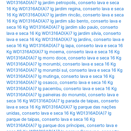
WD1316AD(A)7 lg jardim petropolis
,
conserto lava e seca
16 Kg WD1316AD(A)7 lg jardim regina
,
conserto lava e seca
16 Kg WD1316AD(A)7 lg jardim rincão
,
conserto lava e seca
16 Kg WD1316AD(A)7 lg jardim são bento
,
conserto lava e
seca 16 Kg WD1316AD(A)7 lg jardim são paulo
,
conserto
lava e seca 16 Kg WD1316AD(A)7 lg jardim silvia
,
conserto
lava e seca 16 Kg WD1316AD(A)7 lg jardins
,
conserto lava e
seca 16 Kg WD1316AD(A)7 lg lapa
,
conserto lava e seca 16
Kg WD1316AD(A)7 lg moema
,
conserto lava e seca 16 Kg
WD1316AD(A)7 lg morro doce
,
conserto lava e seca 16 Kg
WD1316AD(A)7 lg morumbi
,
conserto lava e seca 16 Kg
WD1316AD(A)7 lg morumbi sul
,
conserto lava e seca 16 Kg
WD1316AD(A)7 lg mutinga
,
conserto lava e seca 16 Kg
WD1316AD(A)7 lg osasco
,
conserto lava e seca 16 Kg
WD1316AD(A)7 lg pacembu
,
conserto lava e seca 16 Kg
WD1316AD(A)7 lg paineiras do morumbi
,
conserto lava e
seca 16 Kg WD1316AD(A)7 lg parada de taipas
,
conserto
lava e seca 16 Kg WD1316AD(A)7 lg parque das nações
unidas
,
conserto lava e seca 16 Kg WD1316AD(A)7 lg
parque de taipas
,
conserto lava e seca 16 Kg
WD1316AD(A)7 lg parque dos príncipes
,
conserto lava e