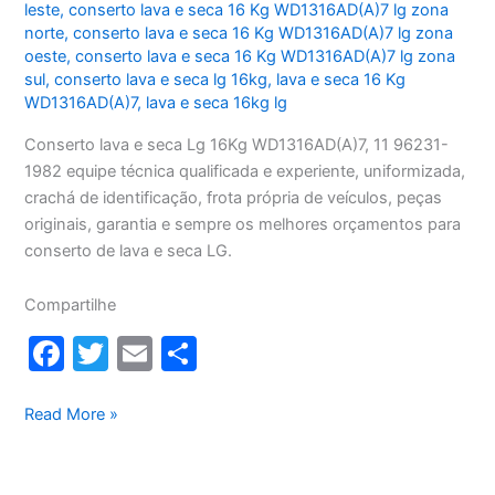
leste
,
conserto lava e seca 16 Kg WD1316AD(A)7 lg zona
norte
,
conserto lava e seca 16 Kg WD1316AD(A)7 lg zona
oeste
,
conserto lava e seca 16 Kg WD1316AD(A)7 lg zona
sul
,
conserto lava e seca lg 16kg
,
lava e seca 16 Kg
WD1316AD(A)7
,
lava e seca 16kg lg
Conserto lava e seca Lg 16Kg WD1316AD(A)7, 11 96231-
1982 equipe técnica qualificada e experiente, uniformizada,
crachá de identificação, frota própria de veículos, peças
originais, garantia e sempre os melhores orçamentos para
conserto de lava e seca LG.
Compartilhe
F
T
E
S
a
w
m
h
c
itt
ai
ar
Conserto
Read More »
lava
e
er
l
e
e
b
seca