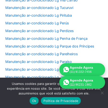
Manutenção ar-condicionado Lg Vila Carrão
Manutenção ar-condicionado Lg Tucuruvi
Manutenção ar-condicionado Lg Pirituba
Manutenção ar-condicionado Lg Perús
Manutenção ar-condicionado Lg Perdizes
Manutenção ar-condicionado Lg Penha de França
Manutenção ar-condicionado Lg Parque dos Príncipes
Manutenção ar-condicionado Lg Parelheiros
Manutenção ar-condicionado Lg Paraíso
Agende Agora
Manutenção ar-condicionado Lg Jardim São Bento
(11) 91332-7456
Manutenção ar-condicionado Lg Jardim Paulistano
Agende Agora
Usamos cookies para garantir que oferecemos a melhor
Manutenção ar-condicionado Lg Jardim Paulista
(11) 96231-1982
experiência em nosso site. Se você continuar a usar este site,
Manutenção ar-condicionado Lg Jardim Morumbi
assumiremos que você está satisfeito com ele.
Manutenção ar-condicionado Lg Jardim Fonte do Morumbi
Ok
Política de Privacidade
Manutenção ar-condicionado Lg Jardim Europa