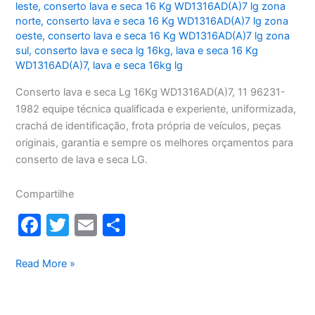
leste
,
conserto lava e seca 16 Kg WD1316AD(A)7 lg zona
norte
,
conserto lava e seca 16 Kg WD1316AD(A)7 lg zona
oeste
,
conserto lava e seca 16 Kg WD1316AD(A)7 lg zona
sul
,
conserto lava e seca lg 16kg
,
lava e seca 16 Kg
WD1316AD(A)7
,
lava e seca 16kg lg
Conserto lava e seca Lg 16Kg WD1316AD(A)7, 11 96231-
1982 equipe técnica qualificada e experiente, uniformizada,
crachá de identificação, frota própria de veículos, peças
originais, garantia e sempre os melhores orçamentos para
conserto de lava e seca LG.
Compartilhe
F
T
E
S
a
w
m
h
c
itt
ai
ar
Conserto
Read More »
lava
e
er
l
e
e
b
seca