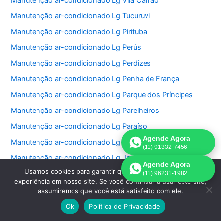
Manutenção ar-condicionado Lg Vila Carrão
Manutenção ar-condicionado Lg Tucuruvi
Manutenção ar-condicionado Lg Pirituba
Manutenção ar-condicionado Lg Perús
Manutenção ar-condicionado Lg Perdizes
Manutenção ar-condicionado Lg Penha de França
Manutenção ar-condicionado Lg Parque dos Príncipes
Manutenção ar-condicionado Lg Parelheiros
Manutenção ar-condicionado Lg Paraíso
Agende Agora
Manutenção ar-condicionado Lg Jardim São Bento
(11) 91332-7456
Manutenção ar-condicionado Lg Jardim Paulistano
Agende Agora
Usamos cookies para garantir que oferecemos a melhor
Manutenção ar-condicionado Lg Jardim Paulista
(11) 96231-1982
experiência em nosso site. Se você continuar a usar este site,
Manutenção ar-condicionado Lg Jardim Morumbi
assumiremos que você está satisfeito com ele.
Manutenção ar-condicionado Lg Jardim Fonte do Morumbi
Ok
Política de Privacidade
Manutenção ar-condicionado Lg Jardim Europa