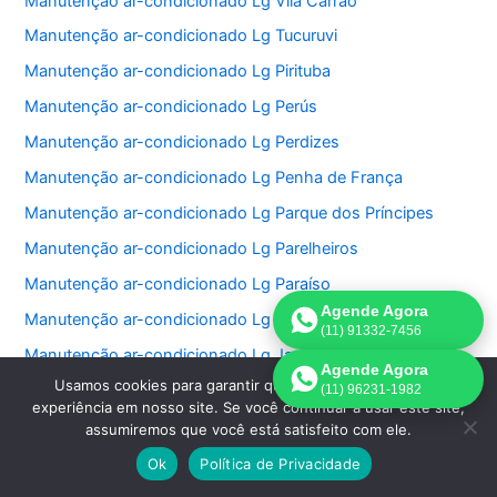
Manutenção ar-condicionado Lg Vila Carrão
Manutenção ar-condicionado Lg Tucuruvi
Manutenção ar-condicionado Lg Pirituba
Manutenção ar-condicionado Lg Perús
Manutenção ar-condicionado Lg Perdizes
Manutenção ar-condicionado Lg Penha de França
Manutenção ar-condicionado Lg Parque dos Príncipes
Manutenção ar-condicionado Lg Parelheiros
Manutenção ar-condicionado Lg Paraíso
Agende Agora
Manutenção ar-condicionado Lg Jardim São Bento
(11) 91332-7456
Manutenção ar-condicionado Lg Jardim Paulistano
Agende Agora
Usamos cookies para garantir que oferecemos a melhor
Manutenção ar-condicionado Lg Jardim Paulista
(11) 96231-1982
experiência em nosso site. Se você continuar a usar este site,
Manutenção ar-condicionado Lg Jardim Morumbi
assumiremos que você está satisfeito com ele.
Manutenção ar-condicionado Lg Jardim Fonte do Morumbi
Ok
Política de Privacidade
Manutenção ar-condicionado Lg Jardim Europa