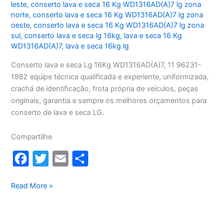
leste
,
conserto lava e seca 16 Kg WD1316AD(A)7 lg zona
norte
,
conserto lava e seca 16 Kg WD1316AD(A)7 lg zona
oeste
,
conserto lava e seca 16 Kg WD1316AD(A)7 lg zona
sul
,
conserto lava e seca lg 16kg
,
lava e seca 16 Kg
WD1316AD(A)7
,
lava e seca 16kg lg
Conserto lava e seca Lg 16Kg WD1316AD(A)7, 11 96231-
1982 equipe técnica qualificada e experiente, uniformizada,
crachá de identificação, frota própria de veículos, peças
originais, garantia e sempre os melhores orçamentos para
conserto de lava e seca LG.
Compartilhe
F
T
E
S
a
w
m
h
c
itt
ai
ar
Conserto
Read More »
lava
e
er
l
e
e
b
seca