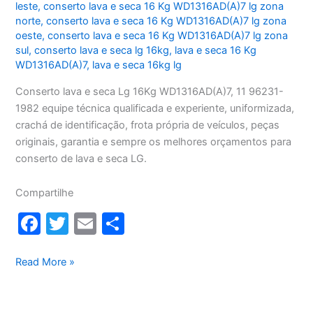
leste
,
conserto lava e seca 16 Kg WD1316AD(A)7 lg zona
norte
,
conserto lava e seca 16 Kg WD1316AD(A)7 lg zona
oeste
,
conserto lava e seca 16 Kg WD1316AD(A)7 lg zona
sul
,
conserto lava e seca lg 16kg
,
lava e seca 16 Kg
WD1316AD(A)7
,
lava e seca 16kg lg
Conserto lava e seca Lg 16Kg WD1316AD(A)7, 11 96231-
1982 equipe técnica qualificada e experiente, uniformizada,
crachá de identificação, frota própria de veículos, peças
originais, garantia e sempre os melhores orçamentos para
conserto de lava e seca LG.
Compartilhe
F
T
E
S
a
w
m
h
c
itt
ai
ar
Conserto
Read More »
lava
e
er
l
e
e
b
seca