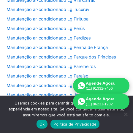
Manutenção ar-condicionado Lg Vila Carrão
Manutenção ar-condicionado Lg Tucuruvi
Manutenção ar-condicionado Lg Pirituba
Manutenção ar-condicionado Lg Perús
Manutenção ar-condicionado Lg Perdizes
Manutenção ar-condicionado Lg Penha de França
Manutenção ar-condicionado Lg Parque dos Príncipes
Manutenção ar-condicionado Lg Parelheiros
Manutenção ar-condicionado Lg Paraíso
Agende Agora
Manutenção ar-condicionado Lg Jardim São Bento
(11) 91332-7456
Manutenção ar-condicionado Lg Jardim Paulistano
Agende Agora
Usamos cookies para garantir que oferecemos a melhor
Manutenção ar-condicionado Lg Jardim Paulista
(11) 96231-1982
experiência em nosso site. Se você continuar a usar este site,
Manutenção ar-condicionado Lg Jardim Morumbi
assumiremos que você está satisfeito com ele.
Manutenção ar-condicionado Lg Jardim Fonte do Morumbi
Ok
Política de Privacidade
Manutenção ar-condicionado Lg Jardim Europa