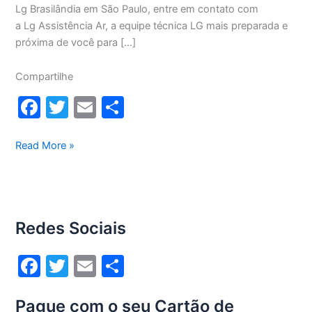
Lg Brasilândia em São Paulo, entre em contato com
a Lg Assistência Ar, a equipe técnica LG mais preparada e
próxima de você para […]
Compartilhe
F
T
E
S
a
w
m
h
c
itt
ai
ar
Manutenção
Read More »
ar-
e
er
l
e
condicionado
b
Lg
o
Brasilândia
Redes Sociais
o
k
F
T
E
S
a
w
m
h
Pague com o seu Cartão de
c
itt
ai
ar