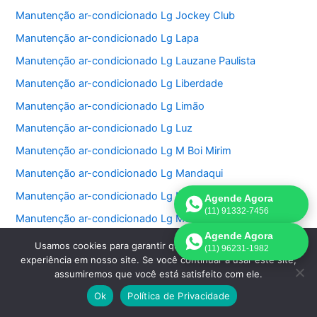
Manutenção ar-condicionado Lg Jockey Club
Manutenção ar-condicionado Lg Lapa
Manutenção ar-condicionado Lg Lauzane Paulista
Manutenção ar-condicionado Lg Liberdade
Manutenção ar-condicionado Lg Limão
Manutenção ar-condicionado Lg Luz
Manutenção ar-condicionado Lg M Boi Mirim
Manutenção ar-condicionado Lg Mandaqui
Manutenção ar-condicionado Lg Moema
Agende Agora
(11) 91332-7456
Manutenção ar-condicionado Lg Mooca
Agende Agora
Manutenção ar-condicionado Lg Morumbi
Usamos cookies para garantir que oferecemos a melhor
(11) 96231-1982
experiência em nosso site. Se você continuar a usar este site,
Manutenção ar-condicionado Lg Pacaembu
assumiremos que você está satisfeito com ele.
Manutenção ar-condicionado Lg Paineiras do Morumbi
Ok
Política de Privacidade
Manutenção ar-condicionado Lg Vila Sônia