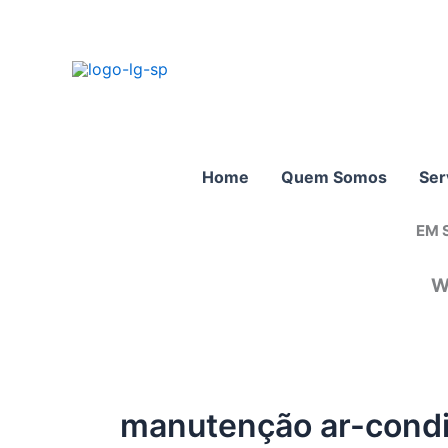
Ir
para
o
conteúdo
Home
Quem Somos
Ser
EM 
W
manutenção ar-condi