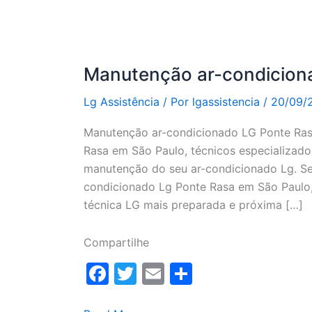
Manutenção ar-condicion
Lg Assistência
/ Por
lgassistencia
/
20/09/
Manutenção ar-condicionado LG Ponte Ras
Rasa em São Paulo, técnicos especializados
manutenção do seu ar-condicionado Lg. Se
condicionado Lg Ponte Rasa em São Paulo, 
técnica LG mais preparada e próxima […]
Compartilhe
F
T
E
S
a
w
m
h