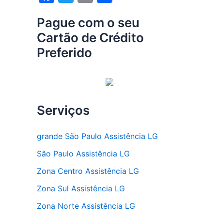
a
w
m
h
Pague com o seu
c
itt
ai
ar
Cartão de Crédito
e
er
l
e
Preferido
b
o
o
k
Serviços
grande São Paulo Assistência LG
São Paulo Assistência LG
Zona Centro Assistência LG
Zona Sul Assistência LG
Zona Norte Assistência LG