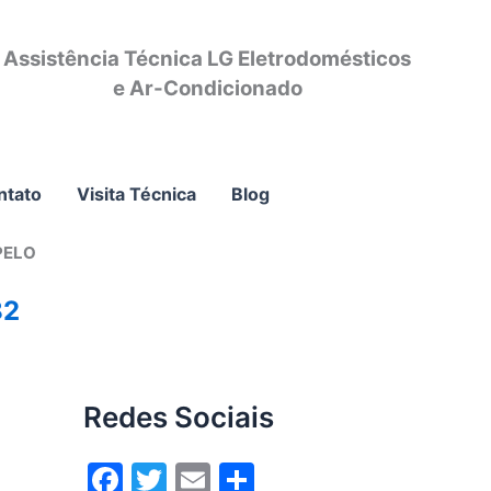
Assistência Técnica LG Eletrodomésticos
e Ar-Condicionado
ntato
Visita Técnica
Blog
PELO
82
Redes Sociais
F
T
E
S