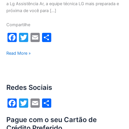
a Lg Assistência Ar, a equipe técnica LG mais preparada e
próxima de você para […]
Compartilhe
F
T
E
S
a
w
m
h
c
itt
ai
ar
Manutenção
Read More »
ar-
e
er
l
e
condicionado
b
Lg
o
Sacomã
Redes Sociais
o
k
F
T
E
S
a
w
m
h
Pague com o seu Cartão de
c
itt
ai
ar
Crédito Preferido