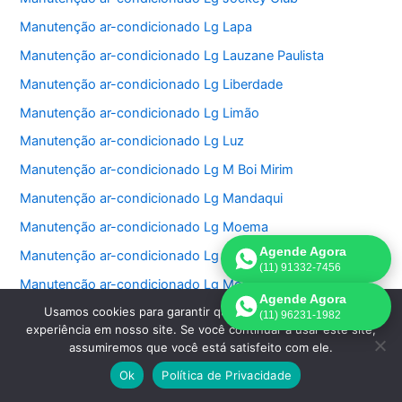
Manutenção ar-condicionado Lg Lapa
Manutenção ar-condicionado Lg Lauzane Paulista
Manutenção ar-condicionado Lg Liberdade
Manutenção ar-condicionado Lg Limão
Manutenção ar-condicionado Lg Luz
Manutenção ar-condicionado Lg M Boi Mirim
Manutenção ar-condicionado Lg Mandaqui
Manutenção ar-condicionado Lg Moema
Agende Agora
Manutenção ar-condicionado Lg Mooca
(11) 91332-7456
Manutenção ar-condicionado Lg Morumbi
Agende Agora
Usamos cookies para garantir que oferecemos a melhor
Manutenção ar-condicionado Lg Pacaembu
(11) 96231-1982
experiência em nosso site. Se você continuar a usar este site,
Manutenção ar-condicionado Lg Paineiras do Morumbi
assumiremos que você está satisfeito com ele.
Manutenção ar-condicionado Lg Vila Sônia
Ok
Política de Privacidade
Manutenção ar-condicionado Lg Vila Tramontano