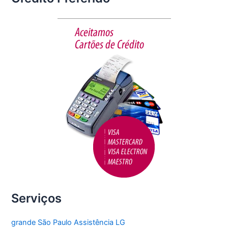
e
er
l
e
b
o
o
k
Serviços
grande São Paulo Assistência LG