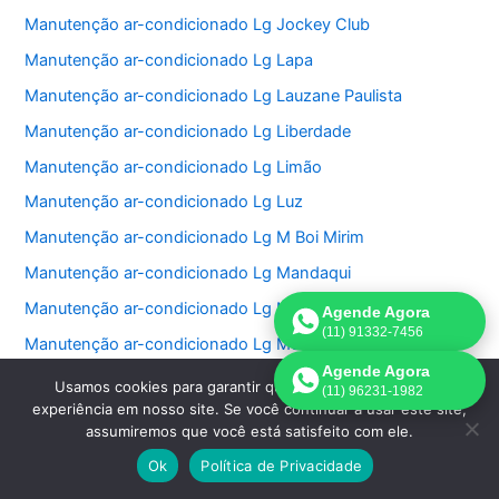
Manutenção ar-condicionado Lg Jockey Club
Manutenção ar-condicionado Lg Lapa
Manutenção ar-condicionado Lg Lauzane Paulista
Manutenção ar-condicionado Lg Liberdade
Manutenção ar-condicionado Lg Limão
Manutenção ar-condicionado Lg Luz
Manutenção ar-condicionado Lg M Boi Mirim
Manutenção ar-condicionado Lg Mandaqui
Manutenção ar-condicionado Lg Moema
Agende Agora
(11) 91332-7456
Manutenção ar-condicionado Lg Mooca
Agende Agora
Manutenção ar-condicionado Lg Morumbi
Usamos cookies para garantir que oferecemos a melhor
(11) 96231-1982
experiência em nosso site. Se você continuar a usar este site,
Manutenção ar-condicionado Lg Pacaembu
assumiremos que você está satisfeito com ele.
Manutenção ar-condicionado Lg Paineiras do Morumbi
Ok
Política de Privacidade
Manutenção ar-condicionado Lg Vila Sônia