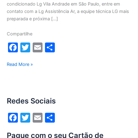
condicionado Lg Vila Andrade em São Paulo, entre em
contato com a Lg Assistência Ar, a equipe técnica LG mais
preparada e próxima […]
Compartilhe
F
T
E
S
a
w
m
h
c
itt
ai
ar
Manutenção
Read More »
ar-
e
er
l
e
condicionado
b
Lg
o
Vila
Redes Sociais
Andrade
o
k
F
T
E
S
a
w
m
h
Pague com o seu Cartão de
c
itt
ai
ar