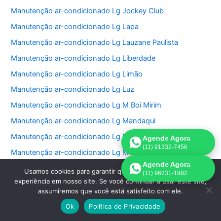
Manutenção ar-condicionado Lg Jockey Club
Manutenção ar-condicionado Lg Lapa
Manutenção ar-condicionado Lg Lauzane Paulista
Manutenção ar-condicionado Lg Liberdade
Manutenção ar-condicionado Lg Limão
Manutenção ar-condicionado Lg Luz
Manutenção ar-condicionado Lg M Boi Mirim
Manutenção ar-condicionado Lg Mandaqui
Manutenção ar-condicionado Lg Moema
Agende Agora
(11) 91332-7456
Manutenção ar-condicionado Lg Mooca
Agende Agora
Manutenção ar-condicionado Lg Morumbi
Usamos cookies para garantir que oferecemos a melhor
(11) 96231-1982
experiência em nosso site. Se você continuar a usar este site,
Manutenção ar-condicionado Lg Pacaembu
assumiremos que você está satisfeito com ele.
Manutenção ar-condicionado Lg Paineiras do Morumbi
Ok
Política de Privacidade
Manutenção ar-condicionado Lg Vila Sônia