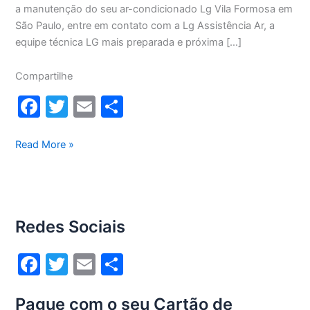
a manutenção do seu ar-condicionado Lg Vila Formosa em
São Paulo, entre em contato com a Lg Assistência Ar, a
equipe técnica LG mais preparada e próxima […]
Compartilhe
F
T
E
S
a
w
m
h
c
itt
ai
ar
Manutenção
Read More »
ar-
e
er
l
e
condicionado
b
Lg
o
Vila
Redes Sociais
Formosa
o
k
F
T
E
S
a
w
m
h
Pague com o seu Cartão de
c
itt
ai
ar