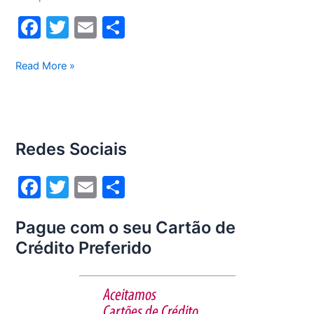
F
T
E
S
a
w
m
h
c
itt
ai
ar
Assistência
Read More »
eletrodoméstico
e
er
l
e
LG
b
Zona
o
Oeste
Redes Sociais
o
k
F
T
E
S
a
w
m
h
Pague com o seu Cartão de
c
itt
ai
ar
Crédito Preferido
e
er
l
e
b
o