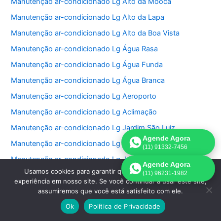
Manutenção ar-condicionado Lg Alto da Mooca
Manutenção ar-condicionado Lg Alto da Lapa
Manutenção ar-condicionado Lg Alto da Boa Vista
Manutenção ar-condicionado Lg Água Rasa
Manutenção ar-condicionado Lg Água Funda
Manutenção ar-condicionado Lg Água Branca
Manutenção ar-condicionado Lg Aeroporto
Manutenção ar-condicionado Lg Aclimação
Manutenção ar-condicionado Lg Jardim São Luiz
Agende Agora
Manutenção ar-condicionado Lg Jardim São Paulo
(11) 91332-7456
Manutenção ar-condicionado Lg Jardins
Agende Agora
Usamos cookies para garantir que oferecemos a melhor
(11) 96231-1982
Manutenção ar-condicionado Lg Jockey Club
experiência em nosso site. Se você continuar a usar este site,
Manutenção ar-condicionado Lg Lapa
assumiremos que você está satisfeito com ele.
Ok
Política de Privacidade
Manutenção ar-condicionado Lg Lauzane Paulista