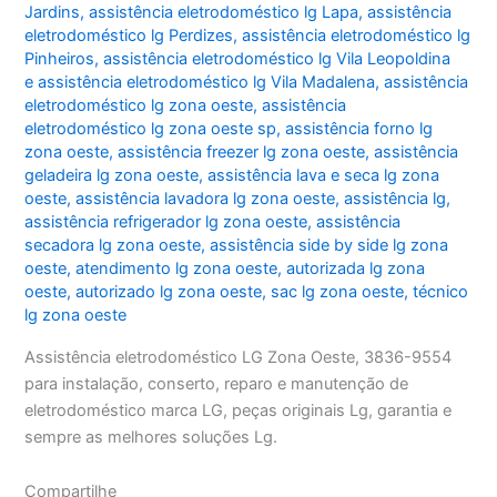
Jardins
,
assistência eletrodoméstico lg Lapa
,
assistência
eletrodoméstico lg Perdizes
,
assistência eletrodoméstico lg
Pinheiros
,
assistência eletrodoméstico lg Vila Leopoldina
e assistência eletrodoméstico lg Vila Madalena
,
assistência
eletrodoméstico lg zona oeste
,
assistência
eletrodoméstico lg zona oeste sp
,
assistência forno lg
zona oeste
,
assistência freezer lg zona oeste
,
assistência
geladeira lg zona oeste
,
assistência lava e seca lg zona
oeste
,
assistência lavadora lg zona oeste
,
assistência lg
,
assistência refrigerador lg zona oeste
,
assistência
secadora lg zona oeste
,
assistência side by side lg zona
oeste
,
atendimento lg zona oeste
,
autorizada lg zona
oeste
,
autorizado lg zona oeste
,
sac lg zona oeste
,
técnico
lg zona oeste
Assistência eletrodoméstico LG Zona Oeste, 3836-9554
para instalação, conserto, reparo e manutenção de
eletrodoméstico marca LG, peças originais Lg, garantia e
sempre as melhores soluções Lg.
Compartilhe