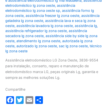
e assistência eletrodoméstico lg Vila Madalena
,
assistência
eletrodoméstico lg zona oeste
,
assistência
eletrodoméstico lg zona oeste sp
,
assistência forno lg
zona oeste
,
assistência freezer lg zona oeste
,
assistência
geladeira lg zona oeste
,
assistência lava e seca lg zona
oeste
,
assistência lavadora lg zona oeste
,
assistência lg
,
assistência refrigerador lg zona oeste
,
assistência
secadora lg zona oeste
,
assistência side by side lg zona
oeste
,
atendimento lg zona oeste
,
autorizada lg zona
oeste
,
autorizado lg zona oeste
,
sac lg zona oeste
,
técnico
lg zona oeste
Assistência eletrodoméstico LG Zona Oeste, 3836-9554
para instalação, conserto, reparo e manutenção de
eletrodoméstico marca LG, peças originais Lg, garantia e
sempre as melhores soluções Lg.
Compartilhe
F
T
E
S
a
w
m
h