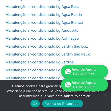
Manutenção ar-condicionado Lg Água Rasa
Manutenção ar-condicionado Lg Água Funda
Manutenção ar-condicionado Lg Água Branca
Manutenção ar-condicionado Lg Aeroporto
Manutenção ar-condicionado Lg Aclimação
Manutenção ar-condicionado Lg Jardim São Luiz
Manutenção ar-condicionado Lg Jardim São Paulo
Manutenção ar-condicionado Lg Jardins
Agende Agora
Manutenção ar-condicionado Lg Jockey Club
(11) 91332-7456
Manutenção ar-condicionado Lg Lapa
Agende Agora
Manutenção ar-condicionado Lg Lauzane Paulista
Usamos cookies para garantir que oferecemos a melhor
(11) 96231-1982
experiência em nosso site. Se você continuar a usar este site,
Manutenção ar-condicionado Lg Liberdade
assumiremos que você está satisfeito com ele.
Manutenção ar-condicionado Lg Limão
Ok
Política de Privacidade
Manutenção ar-condicionado Lg Luz