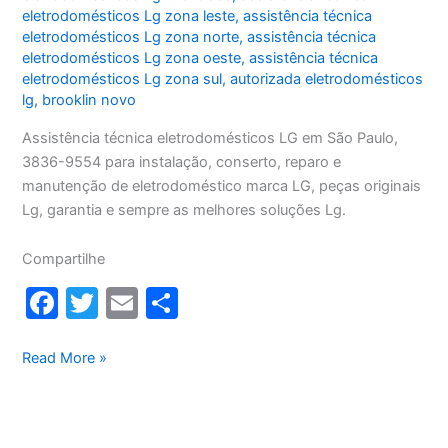
eletrodomésticos Lg zona leste
,
assistência técnica
eletrodomésticos Lg zona norte
,
assistência técnica
eletrodomésticos Lg zona oeste
,
assistência técnica
eletrodomésticos Lg zona sul
,
autorizada eletrodomésticos
lg
,
brooklin novo
Assistência técnica eletrodomésticos LG em São Paulo,
3836-9554 para instalação, conserto, reparo e
manutenção de eletrodoméstico marca LG, peças originais
Lg, garantia e sempre as melhores soluções Lg.
Compartilhe
F
T
E
S
a
w
m
h
c
itt
ai
ar
Assistência
Read More »
técnica
e
er
l
e
eletrodomésticos
b
LG