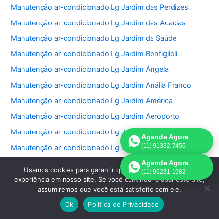
Manutenção ar-condicionado Lg Jardim das Perdizes
Manutenção ar-condicionado Lg Jardim das Acacias
Manutenção ar-condicionado Lg Jardim da Saúde
Manutenção ar-condicionado Lg Jardim Bonfiglioli
Manutenção ar-condicionado Lg Jardim Ângela
Manutenção ar-condicionado Lg Jardim Anália Franco
Manutenção ar-condicionado Lg Jardim América
Manutenção ar-condicionado Lg Jardim Aeroporto
Manutenção ar-condicionado Lg Jaraguá
Agende Agora
(11) 91332-7456
Manutenção ar-condicionado Lg Jaguaré
Manutenção ar-condicionado Lg Jaçanã
Agende Agora
Usamos cookies para garantir que oferecemos a melhor
(11) 96231-1982
Manutenção ar-condicionado Lg Jabaquara
experiência em nosso site. Se você continuar a usar este site,
assumiremos que você está satisfeito com ele.
Manutenção ar-condicionado Lg Itaim Bibi
Ok
Política de Privacidade
Manutenção ar-condicionado Lg Ipiranga