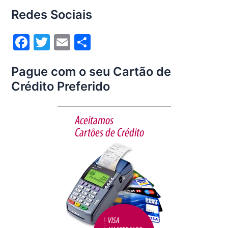
o
Redes Sociais
o
k
F
T
E
S
a
w
m
h
Pague com o seu Cartão de
c
itt
ai
ar
Crédito Preferido
e
er
l
e
b
o
o
k