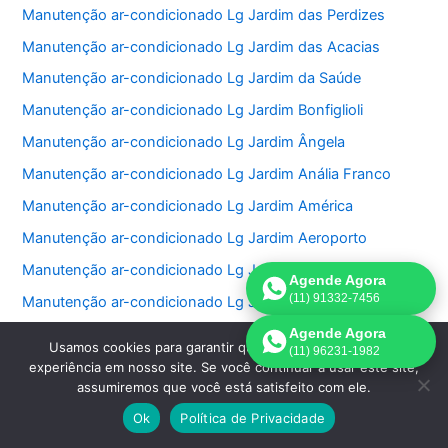
Manutenção ar-condicionado Lg Jardim das Perdizes
Manutenção ar-condicionado Lg Jardim das Acacias
Manutenção ar-condicionado Lg Jardim da Saúde
Manutenção ar-condicionado Lg Jardim Bonfiglioli
Manutenção ar-condicionado Lg Jardim Ângela
Manutenção ar-condicionado Lg Jardim Anália Franco
Manutenção ar-condicionado Lg Jardim América
Manutenção ar-condicionado Lg Jardim Aeroporto
Manutenção ar-condicionado Lg Jaraguá
Agende Agora
(11) 91332-7456
Manutenção ar-condicionado Lg Jaguaré
Manutenção ar-condicionado Lg Jaçanã
Agende Agora
Usamos cookies para garantir que oferecemos a melhor
(11) 96231-1982
Manutenção ar-condicionado Lg Jabaquara
experiência em nosso site. Se você continuar a usar este site,
assumiremos que você está satisfeito com ele.
Manutenção ar-condicionado Lg Itaim Bibi
Ok
Política de Privacidade
Manutenção ar-condicionado Lg Ipiranga