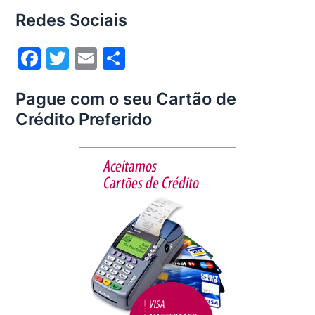
o
Redes Sociais
o
k
F
T
E
S
a
w
m
h
Pague com o seu Cartão de
c
itt
ai
ar
Crédito Preferido
e
er
l
e
b
o
o
k