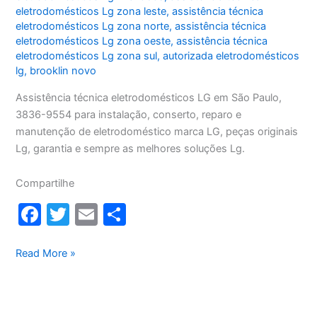
eletrodomésticos Lg zona leste
,
assistência técnica
eletrodomésticos Lg zona norte
,
assistência técnica
eletrodomésticos Lg zona oeste
,
assistência técnica
eletrodomésticos Lg zona sul
,
autorizada eletrodomésticos
lg
,
brooklin novo
Assistência técnica eletrodomésticos LG em São Paulo,
3836-9554 para instalação, conserto, reparo e
manutenção de eletrodoméstico marca LG, peças originais
Lg, garantia e sempre as melhores soluções Lg.
Compartilhe
F
T
E
S
a
w
m
h
c
itt
ai
ar
Assistência
Read More »
técnica
e
er
l
e
eletrodomésticos
b
LG