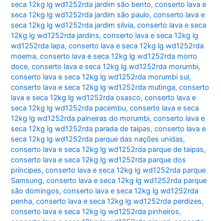
seca 12kg lg wd1252rda jardim são bento
,
conserto lava e
seca 12kg lg wd1252rda jardim são paulo
,
conserto lava e
seca 12kg lg wd1252rda jardim silvia
,
conserto lava e seca
12kg lg wd1252rda jardins
,
conserto lava e seca 12kg lg
wd1252rda lapa
,
conserto lava e seca 12kg lg wd1252rda
moema
,
conserto lava e seca 12kg lg wd1252rda morro
doce
,
conserto lava e seca 12kg lg wd1252rda morumbi
,
conserto lava e seca 12kg lg wd1252rda morumbi sul
,
conserto lava e seca 12kg lg wd1252rda mutinga
,
conserto
lava e seca 12kg lg wd1252rda osasco
,
conserto lava e
seca 12kg lg wd1252rda pacembu
,
conserto lava e seca
12kg lg wd1252rda paineiras do morumbi
,
conserto lava e
seca 12kg lg wd1252rda parada de taipas
,
conserto lava e
seca 12kg lg wd1252rda parque das nações unidas
,
conserto lava e seca 12kg lg wd1252rda parque de taipas
,
conserto lava e seca 12kg lg wd1252rda parque dos
príncipes
,
conserto lava e seca 12kg lg wd1252rda parque
Samsung
,
conserto lava e seca 12kg lg wd1252rda parque
são domingos
,
conserto lava e seca 12kg lg wd1252rda
penha
,
conserto lava e seca 12kg lg wd1252rda perdizes
,
conserto lava e seca 12kg lg wd1252rda pinheiros
,