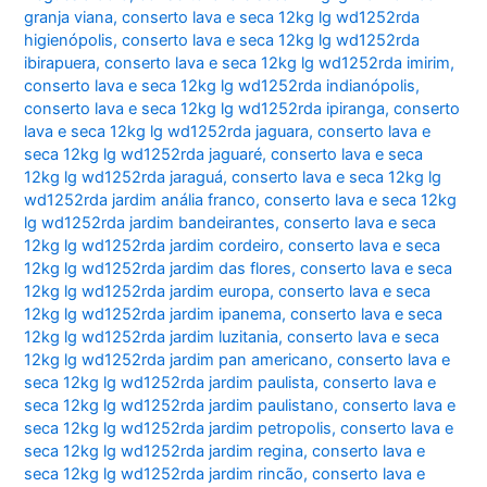
granja viana
,
conserto lava e seca 12kg lg wd1252rda
higienópolis
,
conserto lava e seca 12kg lg wd1252rda
ibirapuera
,
conserto lava e seca 12kg lg wd1252rda imirim
,
conserto lava e seca 12kg lg wd1252rda indianópolis
,
conserto lava e seca 12kg lg wd1252rda ipiranga
,
conserto
lava e seca 12kg lg wd1252rda jaguara
,
conserto lava e
seca 12kg lg wd1252rda jaguaré
,
conserto lava e seca
12kg lg wd1252rda jaraguá
,
conserto lava e seca 12kg lg
wd1252rda jardim anália franco
,
conserto lava e seca 12kg
lg wd1252rda jardim bandeirantes
,
conserto lava e seca
12kg lg wd1252rda jardim cordeiro
,
conserto lava e seca
12kg lg wd1252rda jardim das flores
,
conserto lava e seca
12kg lg wd1252rda jardim europa
,
conserto lava e seca
12kg lg wd1252rda jardim ipanema
,
conserto lava e seca
12kg lg wd1252rda jardim luzitania
,
conserto lava e seca
12kg lg wd1252rda jardim pan americano
,
conserto lava e
seca 12kg lg wd1252rda jardim paulista
,
conserto lava e
seca 12kg lg wd1252rda jardim paulistano
,
conserto lava e
seca 12kg lg wd1252rda jardim petropolis
,
conserto lava e
seca 12kg lg wd1252rda jardim regina
,
conserto lava e
seca 12kg lg wd1252rda jardim rincão
,
conserto lava e