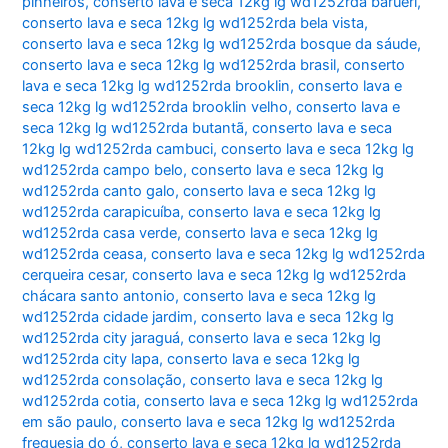
pinheiros
,
conserto lava e seca 12kg lg wd1252rda barueri
,
conserto lava e seca 12kg lg wd1252rda bela vista
,
conserto lava e seca 12kg lg wd1252rda bosque da sáude
,
conserto lava e seca 12kg lg wd1252rda brasil
,
conserto
lava e seca 12kg lg wd1252rda brooklin
,
conserto lava e
seca 12kg lg wd1252rda brooklin velho
,
conserto lava e
seca 12kg lg wd1252rda butantã
,
conserto lava e seca
12kg lg wd1252rda cambuci
,
conserto lava e seca 12kg lg
wd1252rda campo belo
,
conserto lava e seca 12kg lg
wd1252rda canto galo
,
conserto lava e seca 12kg lg
wd1252rda carapicuíba
,
conserto lava e seca 12kg lg
wd1252rda casa verde
,
conserto lava e seca 12kg lg
wd1252rda ceasa
,
conserto lava e seca 12kg lg wd1252rda
cerqueira cesar
,
conserto lava e seca 12kg lg wd1252rda
chácara santo antonio
,
conserto lava e seca 12kg lg
wd1252rda cidade jardim
,
conserto lava e seca 12kg lg
wd1252rda city jaraguá
,
conserto lava e seca 12kg lg
wd1252rda city lapa
,
conserto lava e seca 12kg lg
wd1252rda consolação
,
conserto lava e seca 12kg lg
wd1252rda cotia
,
conserto lava e seca 12kg lg wd1252rda
em são paulo
,
conserto lava e seca 12kg lg wd1252rda
freguesia do ó
,
conserto lava e seca 12kg lg wd1252rda