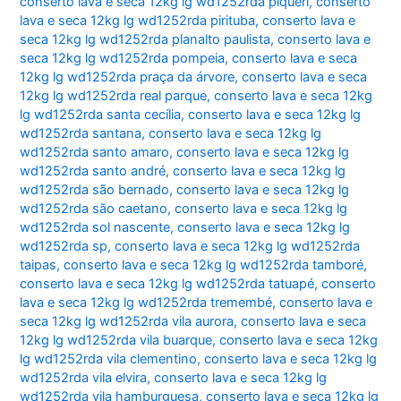
conserto lava e seca 12kg lg wd1252rda piqueri
,
conserto
lava e seca 12kg lg wd1252rda pirituba
,
conserto lava e
seca 12kg lg wd1252rda planalto paulista
,
conserto lava e
seca 12kg lg wd1252rda pompeia
,
conserto lava e seca
12kg lg wd1252rda praça da árvore
,
conserto lava e seca
12kg lg wd1252rda real parque
,
conserto lava e seca 12kg
lg wd1252rda santa cecília
,
conserto lava e seca 12kg lg
wd1252rda santana
,
conserto lava e seca 12kg lg
wd1252rda santo amaro
,
conserto lava e seca 12kg lg
wd1252rda santo andré
,
conserto lava e seca 12kg lg
wd1252rda são bernado
,
conserto lava e seca 12kg lg
wd1252rda são caetano
,
conserto lava e seca 12kg lg
wd1252rda sol nascente
,
conserto lava e seca 12kg lg
wd1252rda sp
,
conserto lava e seca 12kg lg wd1252rda
taipas
,
conserto lava e seca 12kg lg wd1252rda tamboré
,
conserto lava e seca 12kg lg wd1252rda tatuapé
,
conserto
lava e seca 12kg lg wd1252rda tremembé
,
conserto lava e
seca 12kg lg wd1252rda vila aurora
,
conserto lava e seca
12kg lg wd1252rda vila buarque
,
conserto lava e seca 12kg
lg wd1252rda vila clementino
,
conserto lava e seca 12kg lg
wd1252rda vila elvira
,
conserto lava e seca 12kg lg
wd1252rda vila hamburguesa
,
conserto lava e seca 12kg lg