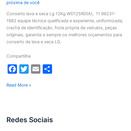
próxima de você
Conserto lava e seca Lg 12Kg WD125RD(A), 11 96231-
1982 equipe técnica qualificada e experiente, uniformizada,
crachá de identificação, frota própria de veículos, peças
originais, garantia e sempre os melhores orçamentos para
conserto de lava e seca LG.
Compartilhe
F
T
E
S
a
w
m
h
c
itt
ai
ar
Conserto
Read More »
lava
e
er
l
e
e
b
seca
o
Lg
Redes Sociais
12Kg
o
WD1252RD(A)