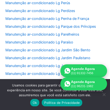
Manutenção ar-condicionado Lg Perús
Manutenção ar-condicionado Lg Perdizes
Manutenção ar-condicionado Lg Penha de França
Manutenção ar-condicionado Lg Parque dos Príncipes
Manutenção ar-condicionado Lg Parelheiros
Manutenção ar-condicionado Lg Paraíso
Manutenção ar-condicionado Lg Jardim São Bento
Manutenção ar-condicionado Lg Jardim Paulistano
Manutenção ar-condicionado Lg Jardim Paulista
Agende Agora
Manutenção ar-condicionado Lg Jardim Morumbi
(11) 91332-7456
Manutenção ar-condicionado Lg Jardim Fonte do Morumbi
Agende Agora
Usamos cookies para garantir que oferecemos a melhor
(11) 96231-1982
Manutenção ar-condicionado Lg Jardim Europa
experiência em nosso site. Se você continuar a usar este site,
assumiremos que você está satisfeito com ele.
Manutenção ar-condicionado Lg Jardim das Perdizes
Ok
Política de Privacidade
Manutenção ar-condicionado Lg Jardim das Acacias