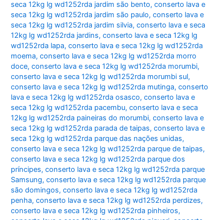
seca 12kg lg wd1252rda jardim são bento
,
conserto lava e
seca 12kg lg wd1252rda jardim são paulo
,
conserto lava e
seca 12kg lg wd1252rda jardim silvia
,
conserto lava e seca
12kg lg wd1252rda jardins
,
conserto lava e seca 12kg lg
wd1252rda lapa
,
conserto lava e seca 12kg lg wd1252rda
moema
,
conserto lava e seca 12kg lg wd1252rda morro
doce
,
conserto lava e seca 12kg lg wd1252rda morumbi
,
conserto lava e seca 12kg lg wd1252rda morumbi sul
,
conserto lava e seca 12kg lg wd1252rda mutinga
,
conserto
lava e seca 12kg lg wd1252rda osasco
,
conserto lava e
seca 12kg lg wd1252rda pacembu
,
conserto lava e seca
12kg lg wd1252rda paineiras do morumbi
,
conserto lava e
seca 12kg lg wd1252rda parada de taipas
,
conserto lava e
seca 12kg lg wd1252rda parque das nações unidas
,
conserto lava e seca 12kg lg wd1252rda parque de taipas
,
conserto lava e seca 12kg lg wd1252rda parque dos
príncipes
,
conserto lava e seca 12kg lg wd1252rda parque
Samsung
,
conserto lava e seca 12kg lg wd1252rda parque
são domingos
,
conserto lava e seca 12kg lg wd1252rda
penha
,
conserto lava e seca 12kg lg wd1252rda perdizes
,
conserto lava e seca 12kg lg wd1252rda pinheiros
,