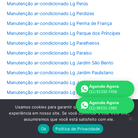
Manutenção ar-condicionado Lg Perús
Manutenção ar-condicionado Lg Perdizes
Manutenção ar-condicionado Lg Penha de França
Manutenção ar-condicionado Lg Parque dos Príncipes
Manutenção ar-condicionado Lg Parelheiros
Manutenção ar-condicionado Lg Paraíso
Manutenção ar-condicionado Lg Jardim São Bento
Manutenção ar-condicionado Lg Jardim Paulistano
Manutenção ar-condicionado Lg Jardim Paulista
Agende Agora
Manutenção ar-condicionado Lg Jardim Morumbi
(11) 91332-7456
Manutenção ar-condicionado Lg Jardim Fonte do Morumbi
Agende Agora
Usamos cookies para garantir que oferecemos a melhor
(11) 96231-1982
Manutenção ar-condicionado Lg Jardim Europa
experiência em nosso site. Se você continuar a usar este site,
assumiremos que você está satisfeito com ele.
Manutenção ar-condicionado Lg Jardim das Perdizes
Ok
Política de Privacidade
Manutenção ar-condicionado Lg Jardim das Acacias