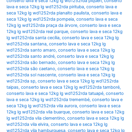
conserto lava e seca 12kg lg wd1252rda piqueri
,
conserto
lava e seca 12kg lg wd1252rda pirituba
,
conserto lava e
seca 12kg lg wd1252rda planalto paulista
,
conserto lava e
seca 12kg lg wd1252rda pompeia
,
conserto lava e seca
12kg lg wd1252rda praça da árvore
,
conserto lava e seca
12kg lg wd1252rda real parque
,
conserto lava e seca 12kg
lg wd1252rda santa cecília
,
conserto lava e seca 12kg lg
wd1252rda santana
,
conserto lava e seca 12kg lg
wd1252rda santo amaro
,
conserto lava e seca 12kg lg
wd1252rda santo andré
,
conserto lava e seca 12kg lg
wd1252rda são bernado
,
conserto lava e seca 12kg lg
wd1252rda são caetano
,
conserto lava e seca 12kg lg
wd1252rda sol nascente
,
conserto lava e seca 12kg lg
wd1252rda sp
,
conserto lava e seca 12kg lg wd1252rda
taipas
,
conserto lava e seca 12kg lg wd1252rda tamboré
,
conserto lava e seca 12kg lg wd1252rda tatuapé
,
conserto
lava e seca 12kg lg wd1252rda tremembé
,
conserto lava e
seca 12kg lg wd1252rda vila aurora
,
conserto lava e seca
12kg lg wd1252rda vila buarque
,
conserto lava e seca 12kg
lg wd1252rda vila clementino
,
conserto lava e seca 12kg lg
wd1252rda vila elvira
,
conserto lava e seca 12kg lg
wd1252rda vila hamburguesa
,
conserto lava e seca 12kg lg