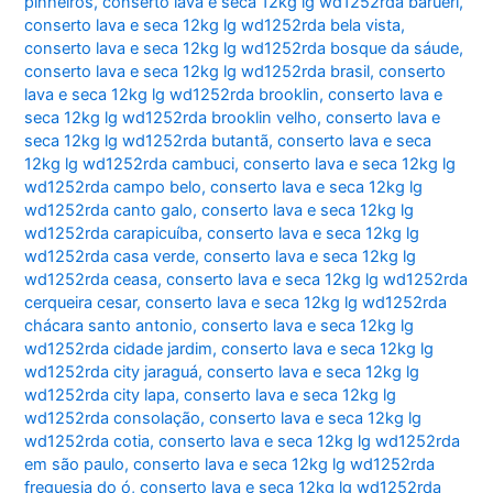
pinheiros
,
conserto lava e seca 12kg lg wd1252rda barueri
,
conserto lava e seca 12kg lg wd1252rda bela vista
,
conserto lava e seca 12kg lg wd1252rda bosque da sáude
,
conserto lava e seca 12kg lg wd1252rda brasil
,
conserto
lava e seca 12kg lg wd1252rda brooklin
,
conserto lava e
seca 12kg lg wd1252rda brooklin velho
,
conserto lava e
seca 12kg lg wd1252rda butantã
,
conserto lava e seca
12kg lg wd1252rda cambuci
,
conserto lava e seca 12kg lg
wd1252rda campo belo
,
conserto lava e seca 12kg lg
wd1252rda canto galo
,
conserto lava e seca 12kg lg
wd1252rda carapicuíba
,
conserto lava e seca 12kg lg
wd1252rda casa verde
,
conserto lava e seca 12kg lg
wd1252rda ceasa
,
conserto lava e seca 12kg lg wd1252rda
cerqueira cesar
,
conserto lava e seca 12kg lg wd1252rda
chácara santo antonio
,
conserto lava e seca 12kg lg
wd1252rda cidade jardim
,
conserto lava e seca 12kg lg
wd1252rda city jaraguá
,
conserto lava e seca 12kg lg
wd1252rda city lapa
,
conserto lava e seca 12kg lg
wd1252rda consolação
,
conserto lava e seca 12kg lg
wd1252rda cotia
,
conserto lava e seca 12kg lg wd1252rda
em são paulo
,
conserto lava e seca 12kg lg wd1252rda
freguesia do ó
,
conserto lava e seca 12kg lg wd1252rda