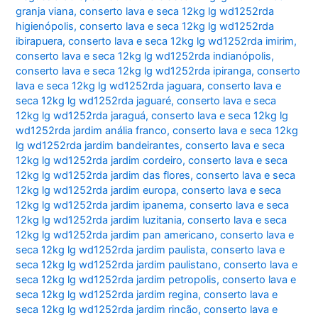
granja viana
,
conserto lava e seca 12kg lg wd1252rda
higienópolis
,
conserto lava e seca 12kg lg wd1252rda
ibirapuera
,
conserto lava e seca 12kg lg wd1252rda imirim
,
conserto lava e seca 12kg lg wd1252rda indianópolis
,
conserto lava e seca 12kg lg wd1252rda ipiranga
,
conserto
lava e seca 12kg lg wd1252rda jaguara
,
conserto lava e
seca 12kg lg wd1252rda jaguaré
,
conserto lava e seca
12kg lg wd1252rda jaraguá
,
conserto lava e seca 12kg lg
wd1252rda jardim anália franco
,
conserto lava e seca 12kg
lg wd1252rda jardim bandeirantes
,
conserto lava e seca
12kg lg wd1252rda jardim cordeiro
,
conserto lava e seca
12kg lg wd1252rda jardim das flores
,
conserto lava e seca
12kg lg wd1252rda jardim europa
,
conserto lava e seca
12kg lg wd1252rda jardim ipanema
,
conserto lava e seca
12kg lg wd1252rda jardim luzitania
,
conserto lava e seca
12kg lg wd1252rda jardim pan americano
,
conserto lava e
seca 12kg lg wd1252rda jardim paulista
,
conserto lava e
seca 12kg lg wd1252rda jardim paulistano
,
conserto lava e
seca 12kg lg wd1252rda jardim petropolis
,
conserto lava e
seca 12kg lg wd1252rda jardim regina
,
conserto lava e
seca 12kg lg wd1252rda jardim rincão
,
conserto lava e