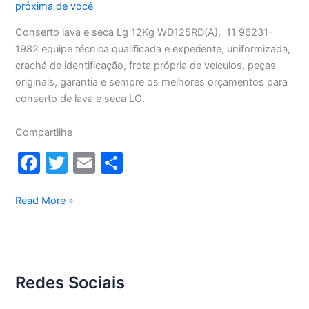
próxima de você
Conserto lava e seca Lg 12Kg WD125RD(A), 11 96231-
1982 equipe técnica qualificada e experiente, uniformizada,
crachá de identificação, frota própria de veículos, peças
originais, garantia e sempre os melhores orçamentos para
conserto de lava e seca LG.
Compartilhe
F
T
E
S
a
w
m
h
c
itt
ai
ar
Conserto
Read More »
lava
e
er
l
e
e
b
seca
o
Lg
Redes Sociais
12Kg
o
WD1252RD(A)