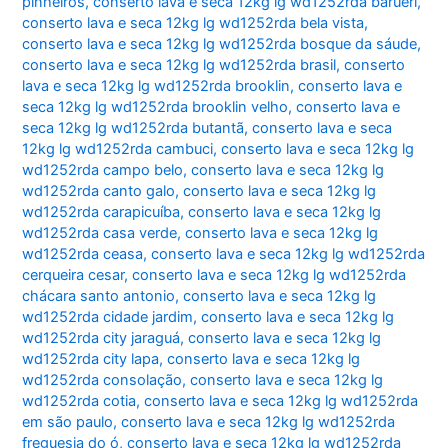
pinheiros
,
conserto lava e seca 12kg lg wd1252rda barueri
,
conserto lava e seca 12kg lg wd1252rda bela vista
,
conserto lava e seca 12kg lg wd1252rda bosque da sáude
,
conserto lava e seca 12kg lg wd1252rda brasil
,
conserto
lava e seca 12kg lg wd1252rda brooklin
,
conserto lava e
seca 12kg lg wd1252rda brooklin velho
,
conserto lava e
seca 12kg lg wd1252rda butantã
,
conserto lava e seca
12kg lg wd1252rda cambuci
,
conserto lava e seca 12kg lg
wd1252rda campo belo
,
conserto lava e seca 12kg lg
wd1252rda canto galo
,
conserto lava e seca 12kg lg
wd1252rda carapicuíba
,
conserto lava e seca 12kg lg
wd1252rda casa verde
,
conserto lava e seca 12kg lg
wd1252rda ceasa
,
conserto lava e seca 12kg lg wd1252rda
cerqueira cesar
,
conserto lava e seca 12kg lg wd1252rda
chácara santo antonio
,
conserto lava e seca 12kg lg
wd1252rda cidade jardim
,
conserto lava e seca 12kg lg
wd1252rda city jaraguá
,
conserto lava e seca 12kg lg
wd1252rda city lapa
,
conserto lava e seca 12kg lg
wd1252rda consolação
,
conserto lava e seca 12kg lg
wd1252rda cotia
,
conserto lava e seca 12kg lg wd1252rda
em são paulo
,
conserto lava e seca 12kg lg wd1252rda
freguesia do ó
,
conserto lava e seca 12kg lg wd1252rda