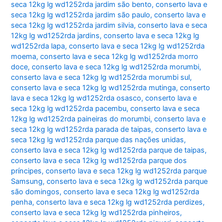
seca 12kg lg wd1252rda jardim são bento
,
conserto lava e
seca 12kg lg wd1252rda jardim são paulo
,
conserto lava e
seca 12kg lg wd1252rda jardim silvia
,
conserto lava e seca
12kg lg wd1252rda jardins
,
conserto lava e seca 12kg lg
wd1252rda lapa
,
conserto lava e seca 12kg lg wd1252rda
moema
,
conserto lava e seca 12kg lg wd1252rda morro
doce
,
conserto lava e seca 12kg lg wd1252rda morumbi
,
conserto lava e seca 12kg lg wd1252rda morumbi sul
,
conserto lava e seca 12kg lg wd1252rda mutinga
,
conserto
lava e seca 12kg lg wd1252rda osasco
,
conserto lava e
seca 12kg lg wd1252rda pacembu
,
conserto lava e seca
12kg lg wd1252rda paineiras do morumbi
,
conserto lava e
seca 12kg lg wd1252rda parada de taipas
,
conserto lava e
seca 12kg lg wd1252rda parque das nações unidas
,
conserto lava e seca 12kg lg wd1252rda parque de taipas
,
conserto lava e seca 12kg lg wd1252rda parque dos
príncipes
,
conserto lava e seca 12kg lg wd1252rda parque
Samsung
,
conserto lava e seca 12kg lg wd1252rda parque
são domingos
,
conserto lava e seca 12kg lg wd1252rda
penha
,
conserto lava e seca 12kg lg wd1252rda perdizes
,
conserto lava e seca 12kg lg wd1252rda pinheiros
,