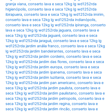
granja viana
,
conserto lava e seca 12kg lg wd1252rda
higienópolis
,
conserto lava e seca 12kg lg wd1252rda
ibirapuera
,
conserto lava e seca 12kg lg wd1252rda imirim
,
conserto lava e seca 12kg lg wd1252rda indianópolis
,
conserto lava e seca 12kg lg wd1252rda ipiranga
,
conserto
lava e seca 12kg lg wd1252rda jaguara
,
conserto lava e
seca 12kg lg wd1252rda jaguaré
,
conserto lava e seca
12kg lg wd1252rda jaraguá
,
conserto lava e seca 12kg lg
wd1252rda jardim anália franco
,
conserto lava e seca 12kg
lg wd1252rda jardim bandeirantes
,
conserto lava e seca
12kg lg wd1252rda jardim cordeiro
,
conserto lava e seca
12kg lg wd1252rda jardim das flores
,
conserto lava e seca
12kg lg wd1252rda jardim europa
,
conserto lava e seca
12kg lg wd1252rda jardim ipanema
,
conserto lava e seca
12kg lg wd1252rda jardim luzitania
,
conserto lava e seca
12kg lg wd1252rda jardim pan americano
,
conserto lava e
seca 12kg lg wd1252rda jardim paulista
,
conserto lava e
seca 12kg lg wd1252rda jardim paulistano
,
conserto lava e
seca 12kg lg wd1252rda jardim petropolis
,
conserto lava e
seca 12kg lg wd1252rda jardim regina
,
conserto lava e
seca 12kg lg wd1252rda jardim rincão
,
conserto lava e