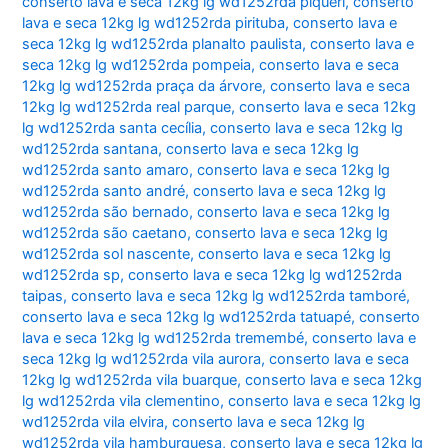
conserto lava e seca 12kg lg wd1252rda piqueri
,
conserto
lava e seca 12kg lg wd1252rda pirituba
,
conserto lava e
seca 12kg lg wd1252rda planalto paulista
,
conserto lava e
seca 12kg lg wd1252rda pompeia
,
conserto lava e seca
12kg lg wd1252rda praça da árvore
,
conserto lava e seca
12kg lg wd1252rda real parque
,
conserto lava e seca 12kg
lg wd1252rda santa cecília
,
conserto lava e seca 12kg lg
wd1252rda santana
,
conserto lava e seca 12kg lg
wd1252rda santo amaro
,
conserto lava e seca 12kg lg
wd1252rda santo andré
,
conserto lava e seca 12kg lg
wd1252rda são bernado
,
conserto lava e seca 12kg lg
wd1252rda são caetano
,
conserto lava e seca 12kg lg
wd1252rda sol nascente
,
conserto lava e seca 12kg lg
wd1252rda sp
,
conserto lava e seca 12kg lg wd1252rda
taipas
,
conserto lava e seca 12kg lg wd1252rda tamboré
,
conserto lava e seca 12kg lg wd1252rda tatuapé
,
conserto
lava e seca 12kg lg wd1252rda tremembé
,
conserto lava e
seca 12kg lg wd1252rda vila aurora
,
conserto lava e seca
12kg lg wd1252rda vila buarque
,
conserto lava e seca 12kg
lg wd1252rda vila clementino
,
conserto lava e seca 12kg lg
wd1252rda vila elvira
,
conserto lava e seca 12kg lg
wd1252rda vila hamburguesa
,
conserto lava e seca 12kg lg