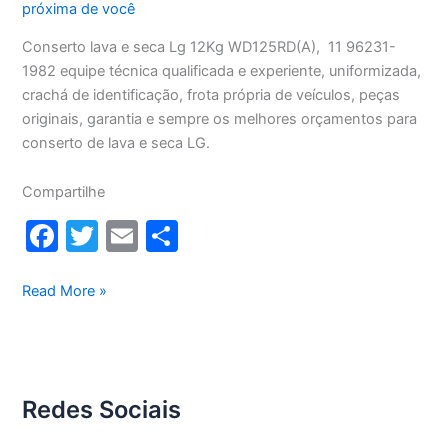
próxima de você
Conserto lava e seca Lg 12Kg WD125RD(A), 11 96231-
1982 equipe técnica qualificada e experiente, uniformizada,
crachá de identificação, frota própria de veículos, peças
originais, garantia e sempre os melhores orçamentos para
conserto de lava e seca LG.
Compartilhe
F
T
E
S
a
w
m
h
c
itt
ai
ar
Conserto
Read More »
lava
e
er
l
e
e
b
seca
o
Lg
Redes Sociais
12Kg
o
WD1252RD(A)