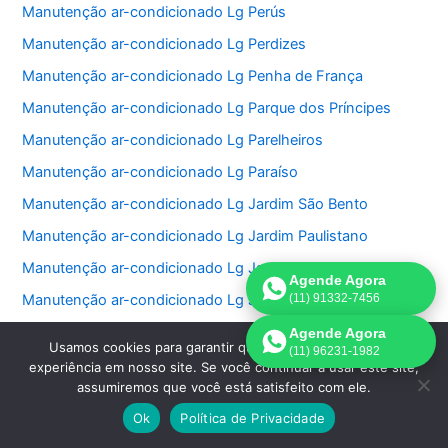
Manutenção ar-condicionado Lg Perús
Manutenção ar-condicionado Lg Perdizes
Manutenção ar-condicionado Lg Penha de França
Manutenção ar-condicionado Lg Parque dos Príncipes
Manutenção ar-condicionado Lg Parelheiros
Manutenção ar-condicionado Lg Paraíso
Manutenção ar-condicionado Lg Jardim São Bento
Manutenção ar-condicionado Lg Jardim Paulistano
Manutenção ar-condicionado Lg Jardim Paulista
Agende Agora
Manutenção ar-condicionado Lg Jardim Morumbi
(11) 91332-7456
Manutenção ar-condicionado Lg Jardim Fonte do Morumbi
Agende Agora
Usamos cookies para garantir que oferecemos a melhor
(11) 96231-1982
Manutenção ar-condicionado Lg Jardim Europa
experiência em nosso site. Se você continuar a usar este site,
assumiremos que você está satisfeito com ele.
Manutenção ar-condicionado Lg Jardim das Perdizes
Ok
Política de Privacidade
Manutenção ar-condicionado Lg Jardim das Acacias