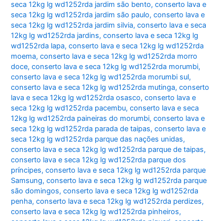
seca 12kg lg wd1252rda jardim são bento
,
conserto lava e
seca 12kg lg wd1252rda jardim são paulo
,
conserto lava e
seca 12kg lg wd1252rda jardim silvia
,
conserto lava e seca
12kg lg wd1252rda jardins
,
conserto lava e seca 12kg lg
wd1252rda lapa
,
conserto lava e seca 12kg lg wd1252rda
moema
,
conserto lava e seca 12kg lg wd1252rda morro
doce
,
conserto lava e seca 12kg lg wd1252rda morumbi
,
conserto lava e seca 12kg lg wd1252rda morumbi sul
,
conserto lava e seca 12kg lg wd1252rda mutinga
,
conserto
lava e seca 12kg lg wd1252rda osasco
,
conserto lava e
seca 12kg lg wd1252rda pacembu
,
conserto lava e seca
12kg lg wd1252rda paineiras do morumbi
,
conserto lava e
seca 12kg lg wd1252rda parada de taipas
,
conserto lava e
seca 12kg lg wd1252rda parque das nações unidas
,
conserto lava e seca 12kg lg wd1252rda parque de taipas
,
conserto lava e seca 12kg lg wd1252rda parque dos
príncipes
,
conserto lava e seca 12kg lg wd1252rda parque
Samsung
,
conserto lava e seca 12kg lg wd1252rda parque
são domingos
,
conserto lava e seca 12kg lg wd1252rda
penha
,
conserto lava e seca 12kg lg wd1252rda perdizes
,
conserto lava e seca 12kg lg wd1252rda pinheiros
,