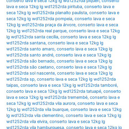
conserto lava e seca 12kg lg wd1252rda piqueri
,
conserto
lava e seca 12kg lg wd1252rda pirituba
,
conserto lava e
seca 12kg lg wd1252rda planalto paulista
,
conserto lava e
seca 12kg lg wd1252rda pompeia
,
conserto lava e seca
12kg lg wd1252rda praça da árvore
,
conserto lava e seca
12kg lg wd1252rda real parque
,
conserto lava e seca 12kg
lg wd1252rda santa cecília
,
conserto lava e seca 12kg lg
wd1252rda santana
,
conserto lava e seca 12kg lg
wd1252rda santo amaro
,
conserto lava e seca 12kg lg
wd1252rda santo andré
,
conserto lava e seca 12kg lg
wd1252rda são bernado
,
conserto lava e seca 12kg lg
wd1252rda são caetano
,
conserto lava e seca 12kg lg
wd1252rda sol nascente
,
conserto lava e seca 12kg lg
wd1252rda sp
,
conserto lava e seca 12kg lg wd1252rda
taipas
,
conserto lava e seca 12kg lg wd1252rda tamboré
,
conserto lava e seca 12kg lg wd1252rda tatuapé
,
conserto
lava e seca 12kg lg wd1252rda tremembé
,
conserto lava e
seca 12kg lg wd1252rda vila aurora
,
conserto lava e seca
12kg lg wd1252rda vila buarque
,
conserto lava e seca 12kg
lg wd1252rda vila clementino
,
conserto lava e seca 12kg lg
wd1252rda vila elvira
,
conserto lava e seca 12kg lg
wd1252rda vila hamburguesa
,
conserto lava e seca 12kg lg