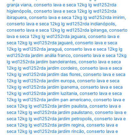
granja viana
,
conserto lava e seca 12kg lg wd1252rda
higienópolis
,
conserto lava e seca 12kg lg wd1252rda
ibirapuera
,
conserto lava e seca 12kg lg wd1252rda imirim
,
conserto lava e seca 12kg lg wd1252rda indianópolis
,
conserto lava e seca 12kg lg wd1252rda ipiranga
,
conserto
lava e seca 12kg lg wd1252rda jaguara
,
conserto lava e
seca 12kg lg wd1252rda jaguaré
,
conserto lava e seca
12kg lg wd1252rda jaraguá
,
conserto lava e seca 12kg lg
wd1252rda jardim anália franco
,
conserto lava e seca 12kg
lg wd1252rda jardim bandeirantes
,
conserto lava e seca
12kg lg wd1252rda jardim cordeiro
,
conserto lava e seca
12kg lg wd1252rda jardim das flores
,
conserto lava e seca
12kg lg wd1252rda jardim europa
,
conserto lava e seca
12kg lg wd1252rda jardim ipanema
,
conserto lava e seca
12kg lg wd1252rda jardim luzitania
,
conserto lava e seca
12kg lg wd1252rda jardim pan americano
,
conserto lava e
seca 12kg lg wd1252rda jardim paulista
,
conserto lava e
seca 12kg lg wd1252rda jardim paulistano
,
conserto lava e
seca 12kg lg wd1252rda jardim petropolis
,
conserto lava e
seca 12kg lg wd1252rda jardim regina
,
conserto lava e
seca 12kg lg wd1252rda jardim rincão
,
conserto lava e