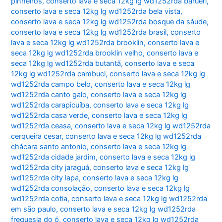
pinheiros
,
conserto lava e seca 12kg lg wd1252rda barueri
,
conserto lava e seca 12kg lg wd1252rda bela vista
,
conserto lava e seca 12kg lg wd1252rda bosque da sáude
,
conserto lava e seca 12kg lg wd1252rda brasil
,
conserto
lava e seca 12kg lg wd1252rda brooklin
,
conserto lava e
seca 12kg lg wd1252rda brooklin velho
,
conserto lava e
seca 12kg lg wd1252rda butantã
,
conserto lava e seca
12kg lg wd1252rda cambuci
,
conserto lava e seca 12kg lg
wd1252rda campo belo
,
conserto lava e seca 12kg lg
wd1252rda canto galo
,
conserto lava e seca 12kg lg
wd1252rda carapicuíba
,
conserto lava e seca 12kg lg
wd1252rda casa verde
,
conserto lava e seca 12kg lg
wd1252rda ceasa
,
conserto lava e seca 12kg lg wd1252rda
cerqueira cesar
,
conserto lava e seca 12kg lg wd1252rda
chácara santo antonio
,
conserto lava e seca 12kg lg
wd1252rda cidade jardim
,
conserto lava e seca 12kg lg
wd1252rda city jaraguá
,
conserto lava e seca 12kg lg
wd1252rda city lapa
,
conserto lava e seca 12kg lg
wd1252rda consolação
,
conserto lava e seca 12kg lg
wd1252rda cotia
,
conserto lava e seca 12kg lg wd1252rda
em são paulo
,
conserto lava e seca 12kg lg wd1252rda
freguesia do ó
,
conserto lava e seca 12kg lg wd1252rda