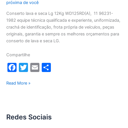
próxima de você
Conserto lava e seca Lg 12Kg WD125RD(A), 11 96231-
1982 equipe técnica qualificada e experiente, uniformizada,
crachá de identificação, frota própria de veículos, peças
originais, garantia e sempre os melhores orçamentos para
conserto de lava e seca LG.
Compartilhe
F
T
E
S
a
w
m
h
c
itt
ai
ar
Conserto
Read More »
lava
e
er
l
e
e
b
seca
o
Lg
Redes Sociais
12Kg
o
WD1252RD(A)