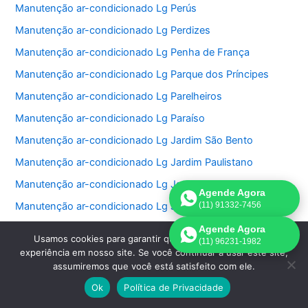
Manutenção ar-condicionado Lg Perús
Manutenção ar-condicionado Lg Perdizes
Manutenção ar-condicionado Lg Penha de França
Manutenção ar-condicionado Lg Parque dos Príncipes
Manutenção ar-condicionado Lg Parelheiros
Manutenção ar-condicionado Lg Paraíso
Manutenção ar-condicionado Lg Jardim São Bento
Manutenção ar-condicionado Lg Jardim Paulistano
Manutenção ar-condicionado Lg Jardim Paulista
Agende Agora
Manutenção ar-condicionado Lg Jardim Morumbi
(11) 91332-7456
Manutenção ar-condicionado Lg Jardim Fonte do Morumbi
Agende Agora
Usamos cookies para garantir que oferecemos a melhor
(11) 96231-1982
Manutenção ar-condicionado Lg Jardim Europa
experiência em nosso site. Se você continuar a usar este site,
assumiremos que você está satisfeito com ele.
Manutenção ar-condicionado Lg Jardim das Perdizes
Ok
Política de Privacidade
Manutenção ar-condicionado Lg Jardim das Acacias