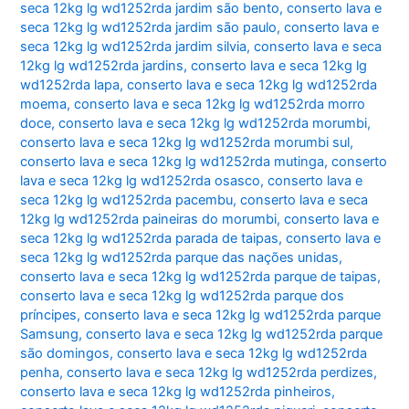
seca 12kg lg wd1252rda jardim são bento
,
conserto lava e
seca 12kg lg wd1252rda jardim são paulo
,
conserto lava e
seca 12kg lg wd1252rda jardim silvia
,
conserto lava e seca
12kg lg wd1252rda jardins
,
conserto lava e seca 12kg lg
wd1252rda lapa
,
conserto lava e seca 12kg lg wd1252rda
moema
,
conserto lava e seca 12kg lg wd1252rda morro
doce
,
conserto lava e seca 12kg lg wd1252rda morumbi
,
conserto lava e seca 12kg lg wd1252rda morumbi sul
,
conserto lava e seca 12kg lg wd1252rda mutinga
,
conserto
lava e seca 12kg lg wd1252rda osasco
,
conserto lava e
seca 12kg lg wd1252rda pacembu
,
conserto lava e seca
12kg lg wd1252rda paineiras do morumbi
,
conserto lava e
seca 12kg lg wd1252rda parada de taipas
,
conserto lava e
seca 12kg lg wd1252rda parque das nações unidas
,
conserto lava e seca 12kg lg wd1252rda parque de taipas
,
conserto lava e seca 12kg lg wd1252rda parque dos
príncipes
,
conserto lava e seca 12kg lg wd1252rda parque
Samsung
,
conserto lava e seca 12kg lg wd1252rda parque
são domingos
,
conserto lava e seca 12kg lg wd1252rda
penha
,
conserto lava e seca 12kg lg wd1252rda perdizes
,
conserto lava e seca 12kg lg wd1252rda pinheiros
,