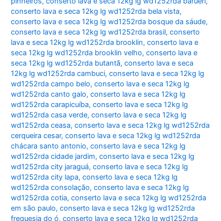
pinheiros
,
conserto lava e seca 12kg lg wd1252rda barueri
,
conserto lava e seca 12kg lg wd1252rda bela vista
,
conserto lava e seca 12kg lg wd1252rda bosque da sáude
,
conserto lava e seca 12kg lg wd1252rda brasil
,
conserto
lava e seca 12kg lg wd1252rda brooklin
,
conserto lava e
seca 12kg lg wd1252rda brooklin velho
,
conserto lava e
seca 12kg lg wd1252rda butantã
,
conserto lava e seca
12kg lg wd1252rda cambuci
,
conserto lava e seca 12kg lg
wd1252rda campo belo
,
conserto lava e seca 12kg lg
wd1252rda canto galo
,
conserto lava e seca 12kg lg
wd1252rda carapicuíba
,
conserto lava e seca 12kg lg
wd1252rda casa verde
,
conserto lava e seca 12kg lg
wd1252rda ceasa
,
conserto lava e seca 12kg lg wd1252rda
cerqueira cesar
,
conserto lava e seca 12kg lg wd1252rda
chácara santo antonio
,
conserto lava e seca 12kg lg
wd1252rda cidade jardim
,
conserto lava e seca 12kg lg
wd1252rda city jaraguá
,
conserto lava e seca 12kg lg
wd1252rda city lapa
,
conserto lava e seca 12kg lg
wd1252rda consolação
,
conserto lava e seca 12kg lg
wd1252rda cotia
,
conserto lava e seca 12kg lg wd1252rda
em são paulo
,
conserto lava e seca 12kg lg wd1252rda
freguesia do ó
,
conserto lava e seca 12kg lg wd1252rda