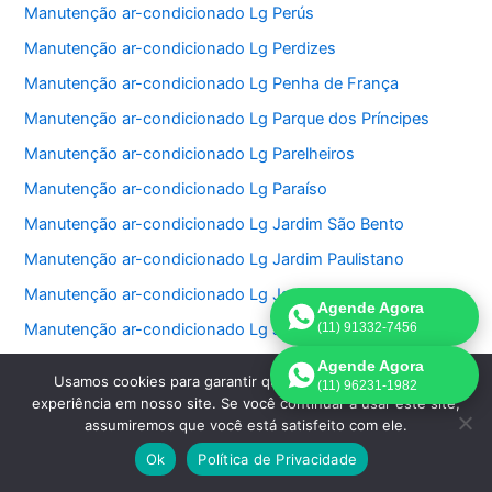
Manutenção ar-condicionado Lg Perús
Manutenção ar-condicionado Lg Perdizes
Manutenção ar-condicionado Lg Penha de França
Manutenção ar-condicionado Lg Parque dos Príncipes
Manutenção ar-condicionado Lg Parelheiros
Manutenção ar-condicionado Lg Paraíso
Manutenção ar-condicionado Lg Jardim São Bento
Manutenção ar-condicionado Lg Jardim Paulistano
Manutenção ar-condicionado Lg Jardim Paulista
Agende Agora
Manutenção ar-condicionado Lg Jardim Morumbi
(11) 91332-7456
Manutenção ar-condicionado Lg Jardim Fonte do Morumbi
Agende Agora
Usamos cookies para garantir que oferecemos a melhor
(11) 96231-1982
Manutenção ar-condicionado Lg Jardim Europa
experiência em nosso site. Se você continuar a usar este site,
assumiremos que você está satisfeito com ele.
Manutenção ar-condicionado Lg Jardim das Perdizes
Ok
Política de Privacidade
Manutenção ar-condicionado Lg Jardim das Acacias