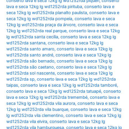
conserto lava e seca 12kg lg wd1252rda piqueri
,
conserto
lava e seca 12kg lg wd1252rda pirituba
,
conserto lava e
seca 12kg lg wd1252rda planalto paulista
,
conserto lava e
seca 12kg lg wd1252rda pompeia
,
conserto lava e seca
12kg lg wd1252rda praça da árvore
,
conserto lava e seca
12kg lg wd1252rda real parque
,
conserto lava e seca 12kg
lg wd1252rda santa cecília
,
conserto lava e seca 12kg lg
wd1252rda santana
,
conserto lava e seca 12kg lg
wd1252rda santo amaro
,
conserto lava e seca 12kg lg
wd1252rda santo andré
,
conserto lava e seca 12kg lg
wd1252rda são bernado
,
conserto lava e seca 12kg lg
wd1252rda são caetano
,
conserto lava e seca 12kg lg
wd1252rda sol nascente
,
conserto lava e seca 12kg lg
wd1252rda sp
,
conserto lava e seca 12kg lg wd1252rda
taipas
,
conserto lava e seca 12kg lg wd1252rda tamboré
,
conserto lava e seca 12kg lg wd1252rda tatuapé
,
conserto
lava e seca 12kg lg wd1252rda tremembé
,
conserto lava e
seca 12kg lg wd1252rda vila aurora
,
conserto lava e seca
12kg lg wd1252rda vila buarque
,
conserto lava e seca 12kg
lg wd1252rda vila clementino
,
conserto lava e seca 12kg lg
wd1252rda vila elvira
,
conserto lava e seca 12kg lg
wd1252rda vila hamburguesa
,
conserto lava e seca 12kg lg