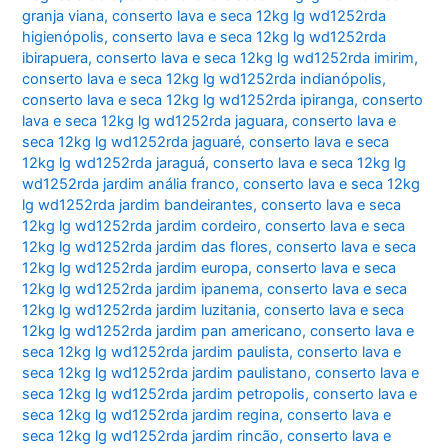
granja viana
,
conserto lava e seca 12kg lg wd1252rda
higienópolis
,
conserto lava e seca 12kg lg wd1252rda
ibirapuera
,
conserto lava e seca 12kg lg wd1252rda imirim
,
conserto lava e seca 12kg lg wd1252rda indianópolis
,
conserto lava e seca 12kg lg wd1252rda ipiranga
,
conserto
lava e seca 12kg lg wd1252rda jaguara
,
conserto lava e
seca 12kg lg wd1252rda jaguaré
,
conserto lava e seca
12kg lg wd1252rda jaraguá
,
conserto lava e seca 12kg lg
wd1252rda jardim anália franco
,
conserto lava e seca 12kg
lg wd1252rda jardim bandeirantes
,
conserto lava e seca
12kg lg wd1252rda jardim cordeiro
,
conserto lava e seca
12kg lg wd1252rda jardim das flores
,
conserto lava e seca
12kg lg wd1252rda jardim europa
,
conserto lava e seca
12kg lg wd1252rda jardim ipanema
,
conserto lava e seca
12kg lg wd1252rda jardim luzitania
,
conserto lava e seca
12kg lg wd1252rda jardim pan americano
,
conserto lava e
seca 12kg lg wd1252rda jardim paulista
,
conserto lava e
seca 12kg lg wd1252rda jardim paulistano
,
conserto lava e
seca 12kg lg wd1252rda jardim petropolis
,
conserto lava e
seca 12kg lg wd1252rda jardim regina
,
conserto lava e
seca 12kg lg wd1252rda jardim rincão
,
conserto lava e