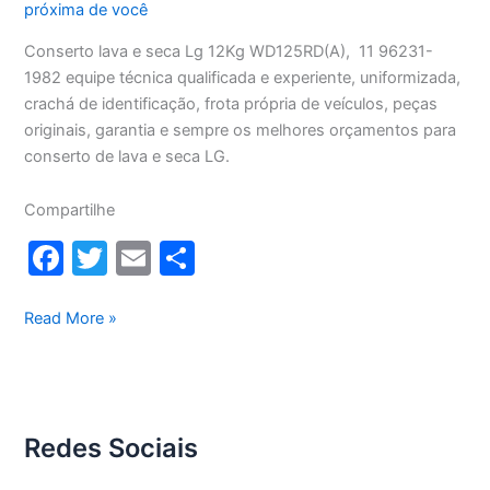
próxima de você
Conserto lava e seca Lg 12Kg WD125RD(A), 11 96231-
1982 equipe técnica qualificada e experiente, uniformizada,
crachá de identificação, frota própria de veículos, peças
originais, garantia e sempre os melhores orçamentos para
conserto de lava e seca LG.
Compartilhe
F
T
E
S
a
w
m
h
c
itt
ai
ar
Conserto
Read More »
lava
e
er
l
e
e
b
seca
o
Lg
Redes Sociais
12Kg
o
WD1252RD(A)