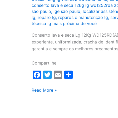
conserto lava e seca 12kg lg wd1252rda zo
são paulo
,
lge são paulo
,
localizar assistên
lg
,
reparo lg
,
reparos e manutenção lg
,
ser
técnica lg mais próxima de você
Conserto lava e seca Lg 12Kg WD125RD(A),
experiente, uniformizada, crachá de identifi
garantia e sempre os melhores orçamentos
Compartilhe
F
T
E
S
a
w
m
h
c
itt
ai
ar
Conserto
Read More »
lava
e
er
l
e
e
b
seca
o
Lg