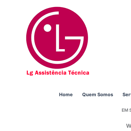
Ir
para
o
conteúdo
Home
Quem Somos
Ser
EM 
W