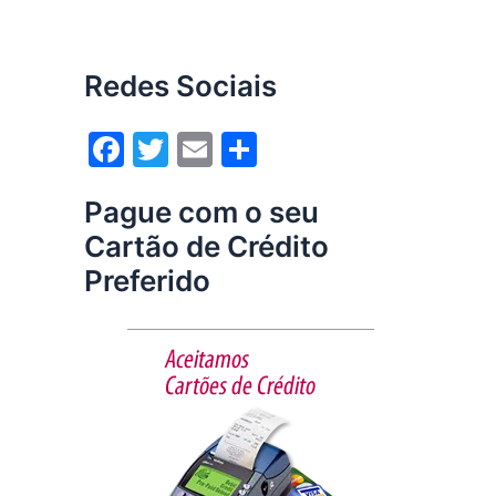
Redes Sociais
F
T
E
S
a
w
m
h
Pague com o seu
c
itt
ai
ar
Cartão de Crédito
e
er
l
e
Preferido
b
o
o
k