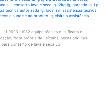
na sul
,
conserto lava e seca lg 12kg lg
,
garantia lg
,
Lg
cia técnica autorizada lg
,
localizar assistência técnica
viços e suporte ao produto lg
,
visite a assistência
 11 96231-1982 equipe técnica qualificada e
cação, frota própria de veículos, peças originais,
 para conserto de lava e seca LG.