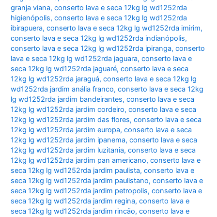
granja viana
,
conserto lava e seca 12kg lg wd1252rda
higienópolis
,
conserto lava e seca 12kg lg wd1252rda
ibirapuera
,
conserto lava e seca 12kg lg wd1252rda imirim
,
conserto lava e seca 12kg lg wd1252rda indianópolis
,
conserto lava e seca 12kg lg wd1252rda ipiranga
,
conserto
lava e seca 12kg lg wd1252rda jaguara
,
conserto lava e
seca 12kg lg wd1252rda jaguaré
,
conserto lava e seca
12kg lg wd1252rda jaraguá
,
conserto lava e seca 12kg lg
wd1252rda jardim anália franco
,
conserto lava e seca 12kg
lg wd1252rda jardim bandeirantes
,
conserto lava e seca
12kg lg wd1252rda jardim cordeiro
,
conserto lava e seca
12kg lg wd1252rda jardim das flores
,
conserto lava e seca
12kg lg wd1252rda jardim europa
,
conserto lava e seca
12kg lg wd1252rda jardim ipanema
,
conserto lava e seca
12kg lg wd1252rda jardim luzitania
,
conserto lava e seca
12kg lg wd1252rda jardim pan americano
,
conserto lava e
seca 12kg lg wd1252rda jardim paulista
,
conserto lava e
seca 12kg lg wd1252rda jardim paulistano
,
conserto lava e
seca 12kg lg wd1252rda jardim petropolis
,
conserto lava e
seca 12kg lg wd1252rda jardim regina
,
conserto lava e
seca 12kg lg wd1252rda jardim rincão
,
conserto lava e