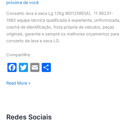
próxima de você
Conserto lava e seca Lg 12Kg WD125RD(A), 11 96231-
1982 equipe técnica qualificada e experiente, uniformizada,
crachá de identificação, frota própria de veículos, peças
originais, garantia e sempre os melhores orçamentos para
conserto de lava e seca LG.
Compartilhe
F
T
E
S
a
w
m
h
c
itt
ai
ar
Conserto
Read More »
lava
e
er
l
e
e
b
seca
o
Lg
Redes Sociais
12Kg
o
WD1252RD(A)