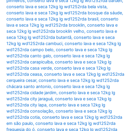
pinheiros
,
conserto lava e seca 12kg lg wd1252rda barueri
,
conserto lava e seca 12kg lg wd1252rda bela vista
,
conserto lava e seca 12kg lg wd1252rda bosque da sáude
,
conserto lava e seca 12kg lg wd1252rda brasil
,
conserto
lava e seca 12kg lg wd1252rda brooklin
,
conserto lava e
seca 12kg lg wd1252rda brooklin velho
,
conserto lava e
seca 12kg lg wd1252rda butantã
,
conserto lava e seca
12kg lg wd1252rda cambuci
,
conserto lava e seca 12kg lg
wd1252rda campo belo
,
conserto lava e seca 12kg lg
wd1252rda canto galo
,
conserto lava e seca 12kg lg
wd1252rda carapicuíba
,
conserto lava e seca 12kg lg
wd1252rda casa verde
,
conserto lava e seca 12kg lg
wd1252rda ceasa
,
conserto lava e seca 12kg lg wd1252rda
cerqueira cesar
,
conserto lava e seca 12kg lg wd1252rda
chácara santo antonio
,
conserto lava e seca 12kg lg
wd1252rda cidade jardim
,
conserto lava e seca 12kg lg
wd1252rda city jaraguá
,
conserto lava e seca 12kg lg
wd1252rda city lapa
,
conserto lava e seca 12kg lg
wd1252rda consolação
,
conserto lava e seca 12kg lg
wd1252rda cotia
,
conserto lava e seca 12kg lg wd1252rda
em são paulo
,
conserto lava e seca 12kg lg wd1252rda
freguesia do ó
,
conserto lava e seca 12kg lg wd1252rda