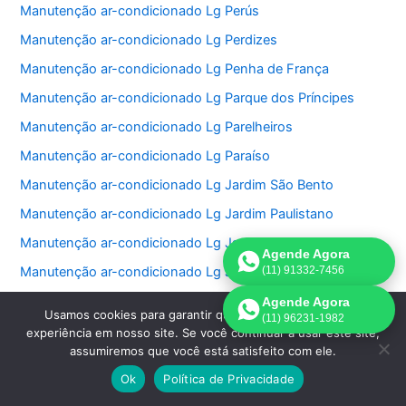
Manutenção ar-condicionado Lg Perús
Manutenção ar-condicionado Lg Perdizes
Manutenção ar-condicionado Lg Penha de França
Manutenção ar-condicionado Lg Parque dos Príncipes
Manutenção ar-condicionado Lg Parelheiros
Manutenção ar-condicionado Lg Paraíso
Manutenção ar-condicionado Lg Jardim São Bento
Manutenção ar-condicionado Lg Jardim Paulistano
Manutenção ar-condicionado Lg Jardim Paulista
Agende Agora
Manutenção ar-condicionado Lg Jardim Morumbi
(11) 91332-7456
Manutenção ar-condicionado Lg Jardim Fonte do Morumbi
Agende Agora
Usamos cookies para garantir que oferecemos a melhor
(11) 96231-1982
Manutenção ar-condicionado Lg Jardim Europa
experiência em nosso site. Se você continuar a usar este site,
assumiremos que você está satisfeito com ele.
Manutenção ar-condicionado Lg Jardim das Perdizes
Ok
Política de Privacidade
Manutenção ar-condicionado Lg Jardim das Acacias