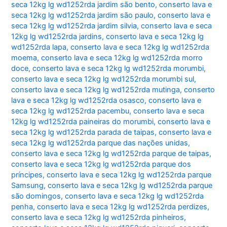
seca 12kg lg wd1252rda jardim são bento
,
conserto lava e
seca 12kg lg wd1252rda jardim são paulo
,
conserto lava e
seca 12kg lg wd1252rda jardim silvia
,
conserto lava e seca
12kg lg wd1252rda jardins
,
conserto lava e seca 12kg lg
wd1252rda lapa
,
conserto lava e seca 12kg lg wd1252rda
moema
,
conserto lava e seca 12kg lg wd1252rda morro
doce
,
conserto lava e seca 12kg lg wd1252rda morumbi
,
conserto lava e seca 12kg lg wd1252rda morumbi sul
,
conserto lava e seca 12kg lg wd1252rda mutinga
,
conserto
lava e seca 12kg lg wd1252rda osasco
,
conserto lava e
seca 12kg lg wd1252rda pacembu
,
conserto lava e seca
12kg lg wd1252rda paineiras do morumbi
,
conserto lava e
seca 12kg lg wd1252rda parada de taipas
,
conserto lava e
seca 12kg lg wd1252rda parque das nações unidas
,
conserto lava e seca 12kg lg wd1252rda parque de taipas
,
conserto lava e seca 12kg lg wd1252rda parque dos
príncipes
,
conserto lava e seca 12kg lg wd1252rda parque
Samsung
,
conserto lava e seca 12kg lg wd1252rda parque
são domingos
,
conserto lava e seca 12kg lg wd1252rda
penha
,
conserto lava e seca 12kg lg wd1252rda perdizes
,
conserto lava e seca 12kg lg wd1252rda pinheiros
,