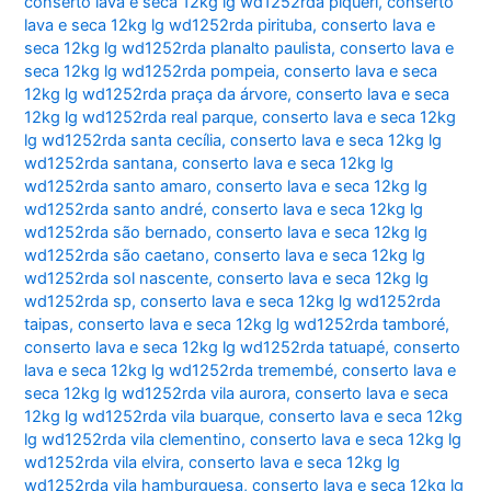
conserto lava e seca 12kg lg wd1252rda piqueri
,
conserto
lava e seca 12kg lg wd1252rda pirituba
,
conserto lava e
seca 12kg lg wd1252rda planalto paulista
,
conserto lava e
seca 12kg lg wd1252rda pompeia
,
conserto lava e seca
12kg lg wd1252rda praça da árvore
,
conserto lava e seca
12kg lg wd1252rda real parque
,
conserto lava e seca 12kg
lg wd1252rda santa cecília
,
conserto lava e seca 12kg lg
wd1252rda santana
,
conserto lava e seca 12kg lg
wd1252rda santo amaro
,
conserto lava e seca 12kg lg
wd1252rda santo andré
,
conserto lava e seca 12kg lg
wd1252rda são bernado
,
conserto lava e seca 12kg lg
wd1252rda são caetano
,
conserto lava e seca 12kg lg
wd1252rda sol nascente
,
conserto lava e seca 12kg lg
wd1252rda sp
,
conserto lava e seca 12kg lg wd1252rda
taipas
,
conserto lava e seca 12kg lg wd1252rda tamboré
,
conserto lava e seca 12kg lg wd1252rda tatuapé
,
conserto
lava e seca 12kg lg wd1252rda tremembé
,
conserto lava e
seca 12kg lg wd1252rda vila aurora
,
conserto lava e seca
12kg lg wd1252rda vila buarque
,
conserto lava e seca 12kg
lg wd1252rda vila clementino
,
conserto lava e seca 12kg lg
wd1252rda vila elvira
,
conserto lava e seca 12kg lg
wd1252rda vila hamburguesa
,
conserto lava e seca 12kg lg