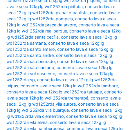
conserto lava e seca 12kg lg wd1252rda piqueri
,
conserto
lava e seca 12kg lg wd1252rda pirituba
,
conserto lava e
seca 12kg lg wd1252rda planalto paulista
,
conserto lava e
seca 12kg lg wd1252rda pompeia
,
conserto lava e seca
12kg lg wd1252rda praça da árvore
,
conserto lava e seca
12kg lg wd1252rda real parque
,
conserto lava e seca 12kg
lg wd1252rda santa cecília
,
conserto lava e seca 12kg lg
wd1252rda santana
,
conserto lava e seca 12kg lg
wd1252rda santo amaro
,
conserto lava e seca 12kg lg
wd1252rda santo andré
,
conserto lava e seca 12kg lg
wd1252rda são bernado
,
conserto lava e seca 12kg lg
wd1252rda são caetano
,
conserto lava e seca 12kg lg
wd1252rda sol nascente
,
conserto lava e seca 12kg lg
wd1252rda sp
,
conserto lava e seca 12kg lg wd1252rda
taipas
,
conserto lava e seca 12kg lg wd1252rda tamboré
,
conserto lava e seca 12kg lg wd1252rda tatuapé
,
conserto
lava e seca 12kg lg wd1252rda tremembé
,
conserto lava e
seca 12kg lg wd1252rda vila aurora
,
conserto lava e seca
12kg lg wd1252rda vila buarque
,
conserto lava e seca 12kg
lg wd1252rda vila clementino
,
conserto lava e seca 12kg lg
wd1252rda vila elvira
,
conserto lava e seca 12kg lg
wd1252rda vila hamburguesa
,
conserto lava e seca 12kg lg