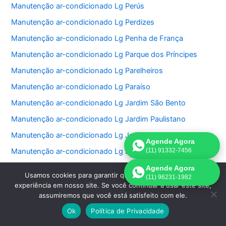
Manutenção ar-condicionado Lg Perús
Manutenção ar-condicionado Lg Perdizes
Manutenção ar-condicionado Lg Penha de França
Manutenção ar-condicionado Lg Parque dos Príncipes
Manutenção ar-condicionado Lg Parelheiros
Manutenção ar-condicionado Lg Paraíso
Manutenção ar-condicionado Lg Jardim São Bento
Manutenção ar-condicionado Lg Jardim Paulistano
Manutenção ar-condicionado Lg Jardim Paulista
Agende Agora
Manutenção ar-condicionado Lg Jardim Morumbi
(11) 91332-7456
Manutenção ar-condicionado Lg Jardim Fonte do Morumbi
Agende Agora
Usamos cookies para garantir que oferecemos a melhor
(11) 96231-1982
Manutenção ar-condicionado Lg Jardim Europa
experiência em nosso site. Se você continuar a usar este site,
assumiremos que você está satisfeito com ele.
Manutenção ar-condicionado Lg Jardim das Perdizes
Ok
Política de Privacidade
Manutenção ar-condicionado Lg Jardim das Acacias