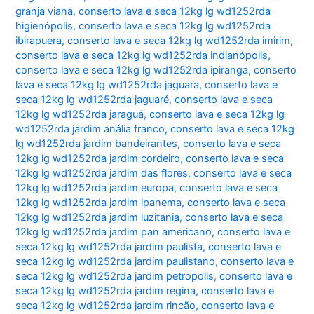
granja viana
,
conserto lava e seca 12kg lg wd1252rda
higienópolis
,
conserto lava e seca 12kg lg wd1252rda
ibirapuera
,
conserto lava e seca 12kg lg wd1252rda imirim
,
conserto lava e seca 12kg lg wd1252rda indianópolis
,
conserto lava e seca 12kg lg wd1252rda ipiranga
,
conserto
lava e seca 12kg lg wd1252rda jaguara
,
conserto lava e
seca 12kg lg wd1252rda jaguaré
,
conserto lava e seca
12kg lg wd1252rda jaraguá
,
conserto lava e seca 12kg lg
wd1252rda jardim anália franco
,
conserto lava e seca 12kg
lg wd1252rda jardim bandeirantes
,
conserto lava e seca
12kg lg wd1252rda jardim cordeiro
,
conserto lava e seca
12kg lg wd1252rda jardim das flores
,
conserto lava e seca
12kg lg wd1252rda jardim europa
,
conserto lava e seca
12kg lg wd1252rda jardim ipanema
,
conserto lava e seca
12kg lg wd1252rda jardim luzitania
,
conserto lava e seca
12kg lg wd1252rda jardim pan americano
,
conserto lava e
seca 12kg lg wd1252rda jardim paulista
,
conserto lava e
seca 12kg lg wd1252rda jardim paulistano
,
conserto lava e
seca 12kg lg wd1252rda jardim petropolis
,
conserto lava e
seca 12kg lg wd1252rda jardim regina
,
conserto lava e
seca 12kg lg wd1252rda jardim rincão
,
conserto lava e