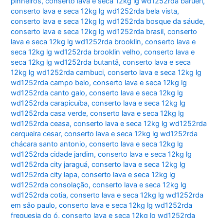
pinheiros
,
conserto lava e seca 12kg lg wd1252rda barueri
,
conserto lava e seca 12kg lg wd1252rda bela vista
,
conserto lava e seca 12kg lg wd1252rda bosque da sáude
,
conserto lava e seca 12kg lg wd1252rda brasil
,
conserto
lava e seca 12kg lg wd1252rda brooklin
,
conserto lava e
seca 12kg lg wd1252rda brooklin velho
,
conserto lava e
seca 12kg lg wd1252rda butantã
,
conserto lava e seca
12kg lg wd1252rda cambuci
,
conserto lava e seca 12kg lg
wd1252rda campo belo
,
conserto lava e seca 12kg lg
wd1252rda canto galo
,
conserto lava e seca 12kg lg
wd1252rda carapicuíba
,
conserto lava e seca 12kg lg
wd1252rda casa verde
,
conserto lava e seca 12kg lg
wd1252rda ceasa
,
conserto lava e seca 12kg lg wd1252rda
cerqueira cesar
,
conserto lava e seca 12kg lg wd1252rda
chácara santo antonio
,
conserto lava e seca 12kg lg
wd1252rda cidade jardim
,
conserto lava e seca 12kg lg
wd1252rda city jaraguá
,
conserto lava e seca 12kg lg
wd1252rda city lapa
,
conserto lava e seca 12kg lg
wd1252rda consolação
,
conserto lava e seca 12kg lg
wd1252rda cotia
,
conserto lava e seca 12kg lg wd1252rda
em são paulo
,
conserto lava e seca 12kg lg wd1252rda
freguesia do ó
,
conserto lava e seca 12kg lg wd1252rda