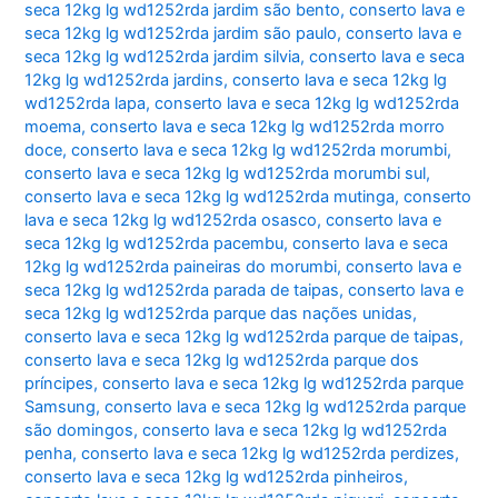
seca 12kg lg wd1252rda jardim são bento
,
conserto lava e
seca 12kg lg wd1252rda jardim são paulo
,
conserto lava e
seca 12kg lg wd1252rda jardim silvia
,
conserto lava e seca
12kg lg wd1252rda jardins
,
conserto lava e seca 12kg lg
wd1252rda lapa
,
conserto lava e seca 12kg lg wd1252rda
moema
,
conserto lava e seca 12kg lg wd1252rda morro
doce
,
conserto lava e seca 12kg lg wd1252rda morumbi
,
conserto lava e seca 12kg lg wd1252rda morumbi sul
,
conserto lava e seca 12kg lg wd1252rda mutinga
,
conserto
lava e seca 12kg lg wd1252rda osasco
,
conserto lava e
seca 12kg lg wd1252rda pacembu
,
conserto lava e seca
12kg lg wd1252rda paineiras do morumbi
,
conserto lava e
seca 12kg lg wd1252rda parada de taipas
,
conserto lava e
seca 12kg lg wd1252rda parque das nações unidas
,
conserto lava e seca 12kg lg wd1252rda parque de taipas
,
conserto lava e seca 12kg lg wd1252rda parque dos
príncipes
,
conserto lava e seca 12kg lg wd1252rda parque
Samsung
,
conserto lava e seca 12kg lg wd1252rda parque
são domingos
,
conserto lava e seca 12kg lg wd1252rda
penha
,
conserto lava e seca 12kg lg wd1252rda perdizes
,
conserto lava e seca 12kg lg wd1252rda pinheiros
,