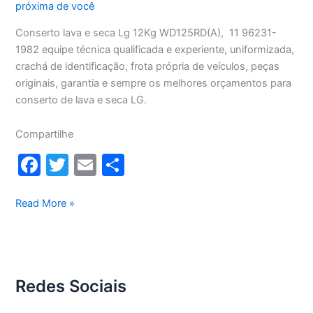
próxima de você
Conserto lava e seca Lg 12Kg WD125RD(A), 11 96231-
1982 equipe técnica qualificada e experiente, uniformizada,
crachá de identificação, frota própria de veículos, peças
originais, garantia e sempre os melhores orçamentos para
conserto de lava e seca LG.
Compartilhe
F
T
E
S
a
w
m
h
c
itt
ai
ar
Conserto
Read More »
lava
e
er
l
e
e
b
seca
o
Lg
Redes Sociais
12Kg
o
WD1252RD(A)