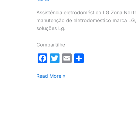
Assistência eletrodoméstico LG Zona Norte
manutenção de eletrodoméstico marca LG, 
soluções Lg.
Compartilhe
F
T
E
S
a
w
m
h
c
itt
ai
ar
Assistência
Read More »
eletrodoméstico
e
er
l
e
LG
b
Zona
o
Norte
o
k