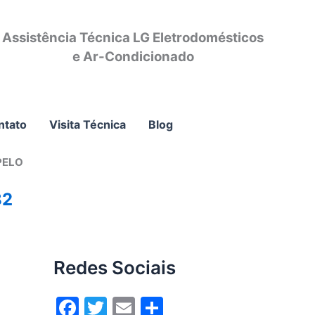
Assistência Técnica LG Eletrodomésticos
e Ar-Condicionado
ntato
Visita Técnica
Blog
PELO
82
Redes Sociais
F
T
E
S