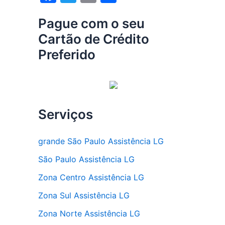
a
w
m
h
Pague com o seu
c
itt
ai
ar
Cartão de Crédito
e
er
l
e
Preferido
b
o
o
k
Serviços
grande São Paulo Assistência LG
São Paulo Assistência LG
Zona Centro Assistência LG
Zona Sul Assistência LG
Zona Norte Assistência LG