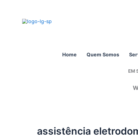
Ir
para
o
conteúdo
Home
Quem Somos
Ser
EM 
W
assistência eletrodo