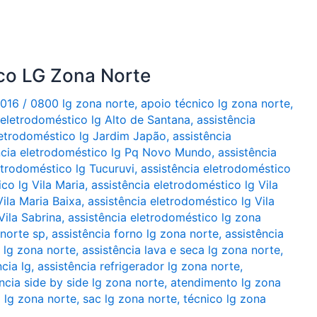
ico LG Zona Norte
2016
/
0800 lg zona norte
,
apoio técnico lg zona norte
,
 eletrodoméstico lg Alto de Santana
,
assistência
letrodoméstico lg Jardim Japão
,
assistência
ncia eletrodoméstico lg Pq Novo Mundo
,
assistência
etrodoméstico lg Tucuruvi
,
assistência eletrodoméstico
co lg Vila Maria
,
assistência eletrodoméstico lg Vila
Vila Maria Baixa
,
assistência eletrodoméstico lg Vila
Vila Sabrina
,
assistência eletrodoméstico lg zona
 norte sp
,
assistência forno lg zona norte
,
assistência
a lg zona norte
,
assistência lava e seca lg zona norte
,
ncia lg
,
assistência refrigerador lg zona norte
,
ncia side by side lg zona norte
,
atendimento lg zona
 lg zona norte
,
sac lg zona norte
,
técnico lg zona