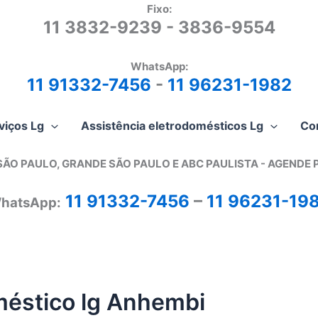
Fixo:
11 3832-9239 - 3836-9554
WhatsApp:
11 91332-7456
-
11 96231-1982
viços Lg
Assistência eletrodomésticos Lg
Co
SÃO PAULO, GRANDE SÃO PAULO E ABC PAULISTA - A
GENDE 
11 91332-7456
–
11 96231-19
hatsApp:
méstico lg Anhembi