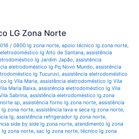
ico LG Zona Norte
2016
/
0800 lg zona norte
,
apoio técnico lg zona norte
,
 eletrodoméstico lg Alto de Santana
,
assistência
letrodoméstico lg Jardim Japão
,
assistência
ncia eletrodoméstico lg Pq Novo Mundo
,
assistência
etrodoméstico lg Tucuruvi
,
assistência eletrodoméstico
co lg Vila Maria
,
assistência eletrodoméstico lg Vila
Vila Maria Baixa
,
assistência eletrodoméstico lg Vila
Vila Sabrina
,
assistência eletrodoméstico lg zona
 norte sp
,
assistência forno lg zona norte
,
assistência
a lg zona norte
,
assistência lava e seca lg zona norte
,
ncia lg
,
assistência refrigerador lg zona norte
,
ncia side by side lg zona norte
,
atendimento lg zona
 lg zona norte
,
sac lg zona norte
,
técnico lg zona