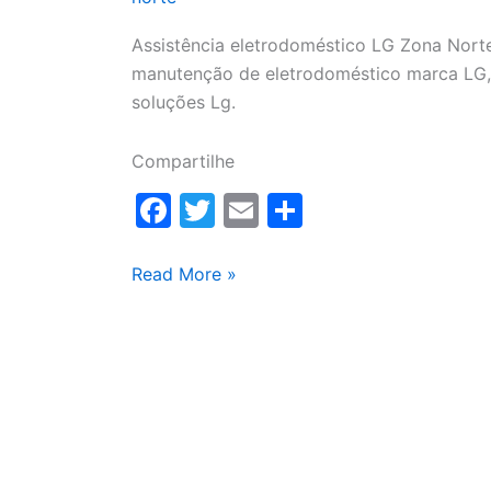
Assistência eletrodoméstico LG Zona Norte
manutenção de eletrodoméstico marca LG, 
soluções Lg.
Compartilhe
F
T
E
S
a
w
m
h
c
itt
ai
ar
Assistência
Read More »
eletrodoméstico
e
er
l
e
LG
b
Zona
o
Norte
o
k