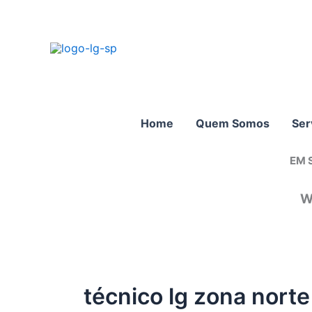
Ir
para
o
conteúdo
Home
Quem Somos
Ser
EM 
W
técnico lg zona norte