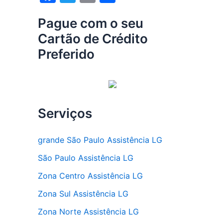
a
w
m
h
Pague com o seu
c
itt
ai
ar
Cartão de Crédito
e
er
l
e
Preferido
b
o
o
k
Serviços
grande São Paulo Assistência LG
São Paulo Assistência LG
Zona Centro Assistência LG
Zona Sul Assistência LG
Zona Norte Assistência LG