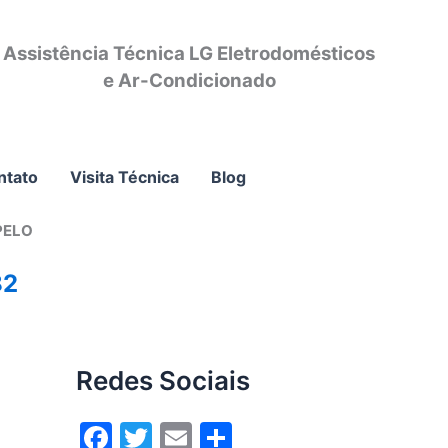
Assistência Técnica LG Eletrodomésticos
e Ar-Condicionado
ntato
Visita Técnica
Blog
PELO
82
Redes Sociais
F
T
E
S