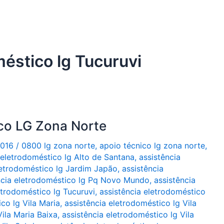
méstico lg Tucuruvi
ico LG Zona Norte
2016
/
0800 lg zona norte
,
apoio técnico lg zona norte
,
 eletrodoméstico lg Alto de Santana
,
assistência
letrodoméstico lg Jardim Japão
,
assistência
ncia eletrodoméstico lg Pq Novo Mundo
,
assistência
etrodoméstico lg Tucuruvi
,
assistência eletrodoméstico
co lg Vila Maria
,
assistência eletrodoméstico lg Vila
Vila Maria Baixa
,
assistência eletrodoméstico lg Vila