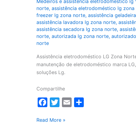
Medeiros e assistência eletrodoméstico lg 
norte
,
assistência eletrodoméstico lg zona
freezer lg zona norte
,
assistência geladeir
assistência lavadora lg zona norte
,
assistê
assistência secadora lg zona norte
,
assistê
norte
,
autorizada lg zona norte
,
autorizado
norte
Assistência eletrodoméstico LG Zona Norte
manutenção de eletrodoméstico marca LG, 
soluções Lg.
Compartilhe
F
T
E
S
a
w
m
h
c
itt
ai
ar
Assistência
Read More »
eletrodoméstico
e
er
l
e
LG