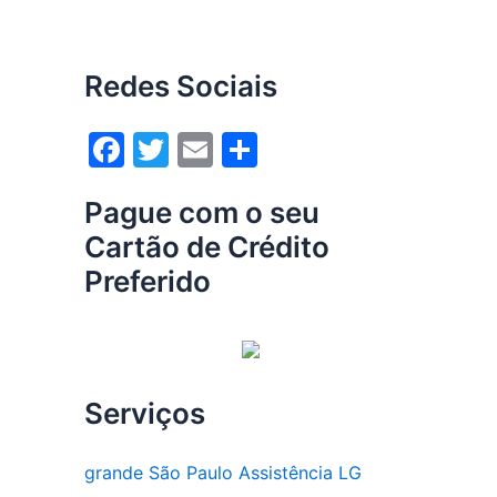
Redes Sociais
F
T
E
S
a
w
m
h
Pague com o seu
c
itt
ai
ar
Cartão de Crédito
e
er
l
e
Preferido
b
o
o
k
Serviços
grande São Paulo Assistência LG