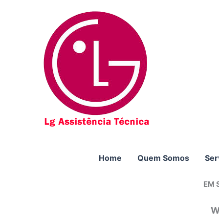
Ir
para
o
conteúdo
Home
Quem Somos
Ser
EM 
W