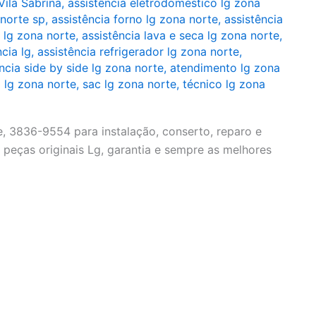
Vila Sabrina
,
assistência eletrodoméstico lg zona
 norte sp
,
assistência forno lg zona norte
,
assistência
a lg zona norte
,
assistência lava e seca lg zona norte
,
ncia lg
,
assistência refrigerador lg zona norte
,
ncia side by side lg zona norte
,
atendimento lg zona
 lg zona norte
,
sac lg zona norte
,
técnico lg zona
, 3836-9554 para instalação, conserto, reparo e
peças originais Lg, garantia e sempre as melhores