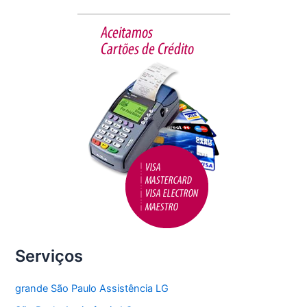
b
o
o
k
Serviços
grande São Paulo Assistência LG