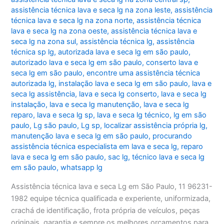
assistência técnica lava e seca lg na zona leste
,
assistência
técnica lava e seca lg na zona norte
,
assistência técnica
lava e seca lg na zona oeste
,
assistência técnica lava e
seca lg na zona sul
,
assistência técnica lg
,
assistência
técnica sp lg
,
autorizada lava e seca lg em são paulo
,
autorizado lava e seca lg em são paulo
,
conserto lava e
seca lg em são paulo
,
encontre uma assistência técnica
autorizada lg
,
instalação lava e seca lg em são paulo
,
lava e
seca lg assistência
,
lava e seca lg conserto
,
lava e seca lg
instalação
,
lava e seca lg manutenção
,
lava e seca lg
reparo
,
lava e seca lg sp
,
lava e seca lg técnico
,
lg em são
paulo
,
Lg são paulo
,
Lg sp
,
localizar assistência própria lg
,
manutenção lava e seca lg em são paulo
,
procurando
assistência técnica especialista em lava e seca lg
,
reparo
lava e seca lg em são paulo
,
sac lg
,
técnico lava e seca lg
em são paulo
,
whatsapp lg
Assistência técnica lava e seca Lg em São Paulo, 11 96231-
1982 equipe técnica qualificada e experiente, uniformizada,
crachá de identificação, frota própria de veículos, peças
originais, garantia e sempre os melhores orçamentos para