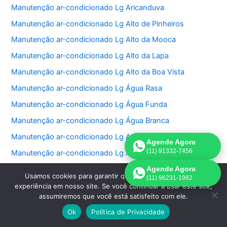
Manutenção ar-condicionado Lg Aricanduva
Manutenção ar-condicionado Lg Alto de Pinheiros
Manutenção ar-condicionado Lg Alto da Mooca
Manutenção ar-condicionado Lg Alto da Lapa
Manutenção ar-condicionado Lg Alto da Boa Vista
Manutenção ar-condicionado Lg Água Rasa
Manutenção ar-condicionado Lg Água Funda
Manutenção ar-condicionado Lg Água Branca
Manutenção ar-condicionado Lg Aeroporto
Agende Agora
(11) 91332-7456
Manutenção ar-condicionado Lg Aclimação
Manutenção ar-condicionado Lg Jardim São Luiz
Agende Agora
Usamos cookies para garantir que oferecemos a melhor
(11) 96231-1982
Manutenção ar-condicionado Lg Jardim São Paulo
experiência em nosso site. Se você continuar a usar este site,
assumiremos que você está satisfeito com ele.
Manutenção ar-condicionado Lg Jardins
Ok
Política de Privacidade
Manutenção ar-condicionado Lg Jockey Club