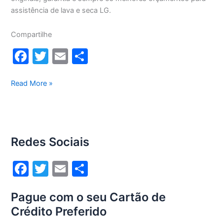
assistência de lava e seca LG.
Compartilhe
F
T
E
S
a
w
m
h
c
itt
ai
ar
Assistência
Read More »
técnica
e
er
l
e
lava
b
e
o
seca
Redes Sociais
Lg
o
em
k
F
T
E
S
São
Paulo
a
w
m
h
Pague com o seu Cartão de
c
itt
ai
ar
Crédito Preferido
e
er
l
e