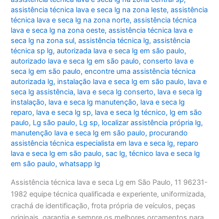
assistência técnica lava e seca lg na zona leste
,
assistência
técnica lava e seca lg na zona norte
,
assistência técnica
lava e seca lg na zona oeste
,
assistência técnica lava e
seca lg na zona sul
,
assistência técnica lg
,
assistência
técnica sp lg
,
autorizada lava e seca lg em são paulo
,
autorizado lava e seca lg em são paulo
,
conserto lava e
seca lg em são paulo
,
encontre uma assistência técnica
autorizada lg
,
instalação lava e seca lg em são paulo
,
lava e
seca lg assistência
,
lava e seca lg conserto
,
lava e seca lg
instalação
,
lava e seca lg manutenção
,
lava e seca lg
reparo
,
lava e seca lg sp
,
lava e seca lg técnico
,
lg em são
paulo
,
Lg são paulo
,
Lg sp
,
localizar assistência própria lg
,
manutenção lava e seca lg em são paulo
,
procurando
assistência técnica especialista em lava e seca lg
,
reparo
lava e seca lg em são paulo
,
sac lg
,
técnico lava e seca lg
em são paulo
,
whatsapp lg
Assistência técnica lava e seca Lg em São Paulo, 11 96231-
1982 equipe técnica qualificada e experiente, uniformizada,
crachá de identificação, frota própria de veículos, peças
originais, garantia e sempre os melhores orçamentos para