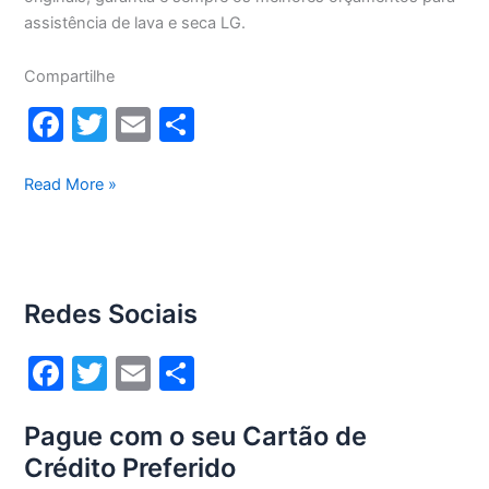
assistência de lava e seca LG.
Compartilhe
F
T
E
S
a
w
m
h
c
itt
ai
ar
Assistência
Read More »
técnica
e
er
l
e
lava
b
e
o
seca
Redes Sociais
Lg
o
em
k
F
T
E
S
São
Paulo
a
w
m
h
Pague com o seu Cartão de
c
itt
ai
ar
Crédito Preferido
e
er
l
e