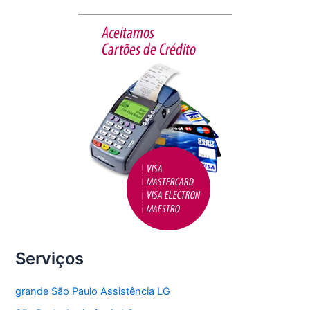
b
o
o
k
Serviços
grande São Paulo Assistência LG