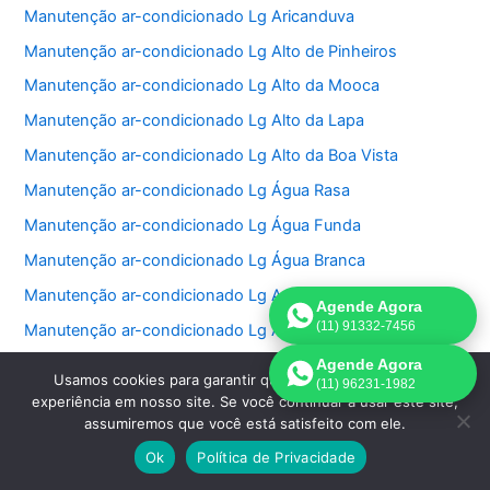
Manutenção ar-condicionado Lg Aricanduva
Manutenção ar-condicionado Lg Alto de Pinheiros
Manutenção ar-condicionado Lg Alto da Mooca
Manutenção ar-condicionado Lg Alto da Lapa
Manutenção ar-condicionado Lg Alto da Boa Vista
Manutenção ar-condicionado Lg Água Rasa
Manutenção ar-condicionado Lg Água Funda
Manutenção ar-condicionado Lg Água Branca
Manutenção ar-condicionado Lg Aeroporto
Agende Agora
(11) 91332-7456
Manutenção ar-condicionado Lg Aclimação
Manutenção ar-condicionado Lg Jardim São Luiz
Agende Agora
Usamos cookies para garantir que oferecemos a melhor
(11) 96231-1982
Manutenção ar-condicionado Lg Jardim São Paulo
experiência em nosso site. Se você continuar a usar este site,
assumiremos que você está satisfeito com ele.
Manutenção ar-condicionado Lg Jardins
Ok
Política de Privacidade
Manutenção ar-condicionado Lg Jockey Club