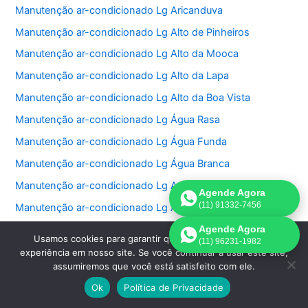
Manutenção ar-condicionado Lg Aricanduva
Manutenção ar-condicionado Lg Alto de Pinheiros
Manutenção ar-condicionado Lg Alto da Mooca
Manutenção ar-condicionado Lg Alto da Lapa
Manutenção ar-condicionado Lg Alto da Boa Vista
Manutenção ar-condicionado Lg Água Rasa
Manutenção ar-condicionado Lg Água Funda
Manutenção ar-condicionado Lg Água Branca
Manutenção ar-condicionado Lg Aeroporto
Agende Agora
(11) 91332-7456
Manutenção ar-condicionado Lg Aclimação
Manutenção ar-condicionado Lg Jardim São Luiz
Agende Agora
Usamos cookies para garantir que oferecemos a melhor
(11) 96231-1982
Manutenção ar-condicionado Lg Jardim São Paulo
experiência em nosso site. Se você continuar a usar este site,
assumiremos que você está satisfeito com ele.
Manutenção ar-condicionado Lg Jardins
Ok
Política de Privacidade
Manutenção ar-condicionado Lg Jockey Club