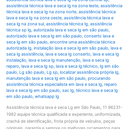
assistência técnica lava e seca lg na zona leste
,
assistência
técnica lava e seca lg na zona norte
,
assistência técnica
lava e seca lg na zona oeste
,
assistência técnica lava e
seca lg na zona sul
,
assistência técnica lg
,
assistência
técnica sp lg
,
autorizada lava e seca lg em são paulo
,
autorizado lava e seca lg em são paulo
,
conserto lava e
seca lg em são paulo
,
encontre uma assistência técnica
autorizada lg
,
instalação lava e seca lg em são paulo
,
lava e
seca lg assistência
,
lava e seca lg conserto
,
lava e seca lg
instalação
,
lava e seca lg manutenção
,
lava e seca lg
reparo
,
lava e seca lg sp
,
lava e seca lg técnico
,
lg em são
paulo
,
Lg são paulo
,
Lg sp
,
localizar assistência própria lg
,
manutenção lava e seca lg em são paulo
,
procurando
assistência técnica especialista em lava e seca lg
,
reparo
lava e seca lg em são paulo
,
sac lg
,
técnico lava e seca lg
em são paulo
,
whatsapp lg
Assistência técnica lava e seca Lg em São Paulo, 11 96231-
1982 equipe técnica qualificada e experiente, uniformizada,
crachá de identificação, frota própria de veículos, peças
originais, garantia e sempre os melhores orçamentos para