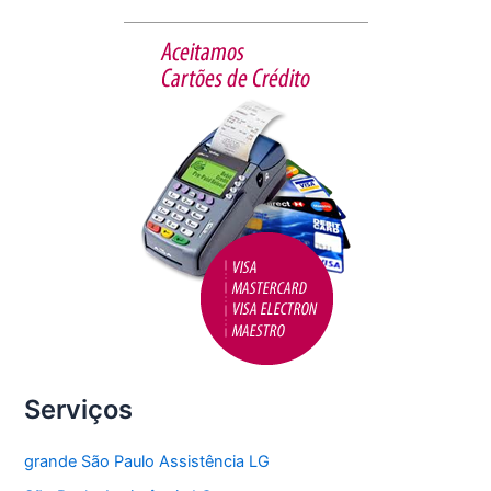
b
o
o
k
Serviços
grande São Paulo Assistência LG