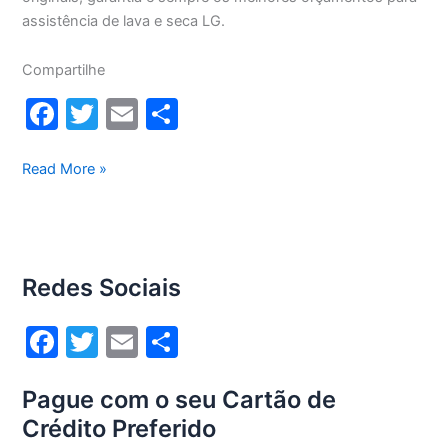
assistência de lava e seca LG.
Compartilhe
F
T
E
S
a
w
m
h
c
itt
ai
ar
Assistência
Read More »
técnica
e
er
l
e
lava
b
e
o
seca
Redes Sociais
Lg
o
em
k
F
T
E
S
São
Paulo
a
w
m
h
Pague com o seu Cartão de
c
itt
ai
ar
Crédito Preferido
e
er
l
e