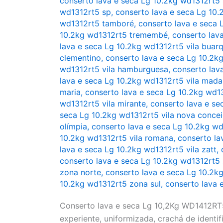
conserto lava e seca Lg 10.2kg wd1312rt5 
wd1312rt5 sp
,
conserto lava e seca Lg 10.
wd1312rt5 tamboré
,
conserto lava e seca 
10.2kg wd1312rt5 tremembé
,
conserto lava
lava e seca Lg 10.2kg wd1312rt5 vila buar
clementino
,
conserto lava e seca Lg 10.2kg
wd1312rt5 vila hamburguesa
,
conserto lav
lava e seca Lg 10.2kg wd1312rt5 vila mada
maria
,
conserto lava e seca Lg 10.2kg wd13
wd1312rt5 vila mirante
,
conserto lava e se
seca Lg 10.2kg wd1312rt5 vila nova conce
olímpia
,
conserto lava e seca Lg 10.2kg wd
10.2kg wd1312rt5 vila romana
,
conserto la
lava e seca Lg 10.2kg wd1312rt5 vila zatt
,
conserto lava e seca Lg 10.2kg wd1312rt5 
zona norte
,
conserto lava e seca Lg 10.2k
10.2kg wd1312rt5 zona sul
,
conserto lava 
Conserto lava e seca Lg 10,2Kg WD1412RT5
experiente, uniformizada, crachá de identifi