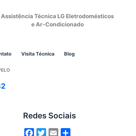
Assistência Técnica LG Eletrodomésticos
e Ar-Condicionado
ntato
Visita Técnica
Blog
PELO
82
Redes Sociais
F
T
E
S