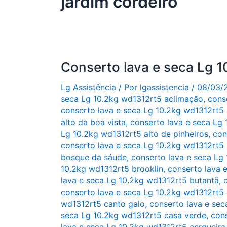
jardim cordeiro
Conserto lava e seca Lg 
Lg Assistência
/ Por
lgassistencia
/
08/03/
seca Lg 10.2kg wd1312rt5 aclimação
,
cons
conserto lava e seca Lg 10.2kg wd1312rt5 a
alto da boa vista
,
conserto lava e seca Lg 
Lg 10.2kg wd1312rt5 alto de pinheiros
,
con
conserto lava e seca Lg 10.2kg wd1312rt5 
bosque da sáude
,
conserto lava e seca Lg 
10.2kg wd1312rt5 brooklin
,
conserto lava 
lava e seca Lg 10.2kg wd1312rt5 butantã
,
conserto lava e seca Lg 10.2kg wd1312rt5
wd1312rt5 canto galo
,
conserto lava e sec
seca Lg 10.2kg wd1312rt5 casa verde
,
con
lava e seca Lg 10.2kg wd1312rt5 cerqueira