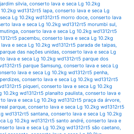
ardim silvia
,
conserto lava e seca Lg 10.2kg
 10.2kg wd1312rt5 lapa
,
conserto lava e seca Lg
 seca Lg 10.2kg wd1312rt5 morro doce
,
conserto lava
erto lava e seca Lg 10.2kg wd1312rt5 morumbi sul
,
 mutinga
,
conserto lava e seca Lg 10.2kg wd1312rt5
d1312rt5 pacembu
,
conserto lava e seca Lg 10.2kg
 lava e seca Lg 10.2kg wd1312rt5 parada de taipas
,
 parque das nações unidas
,
conserto lava e seca Lg
to lava e seca Lg 10.2kg wd1312rt5 parque dos
 wd1312rt5 parque Samsung
,
conserto lava e seca Lg
onserto lava e seca Lg 10.2kg wd1312rt5 penha
,
perdizes
,
conserto lava e seca Lg 10.2kg wd1312rt5
wd1312rt5 piqueri
,
conserto lava e seca Lg 10.2kg
g 10.2kg wd1312rt5 planalto paulista
,
conserto lava e
to lava e seca Lg 10.2kg wd1312rt5 praça da árvore
,
real parque
,
conserto lava e seca Lg 10.2kg wd1312rt5
2kg wd1312rt5 santana
,
conserto lava e seca Lg 10.2kg
eca Lg 10.2kg wd1312rt5 santo andré
,
conserto lava e
nserto lava e seca Lg 10.2kg wd1312rt5 são caetano
,