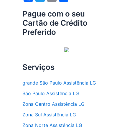
a
w
m
h
Pague com o seu
c
itt
ai
ar
Cartão de Crédito
e
er
l
e
Preferido
b
o
o
k
Serviços
grande São Paulo Assistência LG
São Paulo Assistência LG
Zona Centro Assistência LG
Zona Sul Assistência LG
Zona Norte Assistência LG