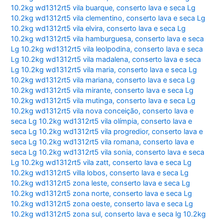
10.2kg wd1312rt5 vila buarque
,
conserto lava e seca Lg
10.2kg wd1312rt5 vila clementino
,
conserto lava e seca Lg
10.2kg wd1312rt5 vila elvira
,
conserto lava e seca Lg
10.2kg wd1312rt5 vila hamburguesa
,
conserto lava e seca
Lg 10.2kg wd1312rt5 vila leolpodina
,
conserto lava e seca
Lg 10.2kg wd1312rt5 vila madalena
,
conserto lava e seca
Lg 10.2kg wd1312rt5 vila maria
,
conserto lava e seca Lg
10.2kg wd1312rt5 vila mariana
,
conserto lava e seca Lg
10.2kg wd1312rt5 vila mirante
,
conserto lava e seca Lg
10.2kg wd1312rt5 vila mutinga
,
conserto lava e seca Lg
10.2kg wd1312rt5 vila nova conceição
,
conserto lava e
seca Lg 10.2kg wd1312rt5 vila olímpia
,
conserto lava e
seca Lg 10.2kg wd1312rt5 vila progredior
,
conserto lava e
seca Lg 10.2kg wd1312rt5 vila romana
,
conserto lava e
seca Lg 10.2kg wd1312rt5 vila sonia
,
conserto lava e seca
Lg 10.2kg wd1312rt5 vila zatt
,
conserto lava e seca Lg
10.2kg wd1312rt5 villa lobos
,
conserto lava e seca Lg
10.2kg wd1312rt5 zona leste
,
conserto lava e seca Lg
10.2kg wd1312rt5 zona norte
,
conserto lava e seca Lg
10.2kg wd1312rt5 zona oeste
,
conserto lava e seca Lg
10.2kg wd1312rt5 zona sul
,
conserto lava e seca lg 10.2kg