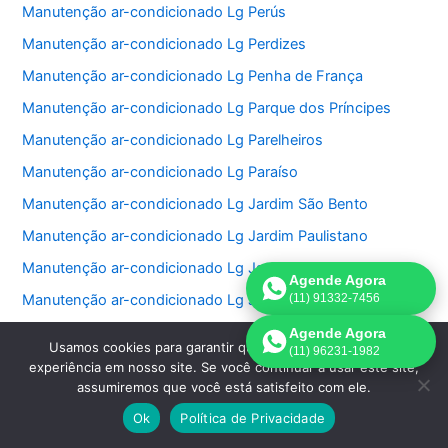
Manutenção ar-condicionado Lg Perús
Manutenção ar-condicionado Lg Perdizes
Manutenção ar-condicionado Lg Penha de França
Manutenção ar-condicionado Lg Parque dos Príncipes
Manutenção ar-condicionado Lg Parelheiros
Manutenção ar-condicionado Lg Paraíso
Manutenção ar-condicionado Lg Jardim São Bento
Manutenção ar-condicionado Lg Jardim Paulistano
Manutenção ar-condicionado Lg Jardim Paulista
Agende Agora
Manutenção ar-condicionado Lg Jardim Morumbi
(11) 91332-7456
Manutenção ar-condicionado Lg Jardim Fonte do Morumbi
Agende Agora
Usamos cookies para garantir que oferecemos a melhor
(11) 96231-1982
Manutenção ar-condicionado Lg Jardim Europa
experiência em nosso site. Se você continuar a usar este site,
assumiremos que você está satisfeito com ele.
Manutenção ar-condicionado Lg Jardim das Perdizes
Ok
Política de Privacidade
Manutenção ar-condicionado Lg Jardim das Acacias