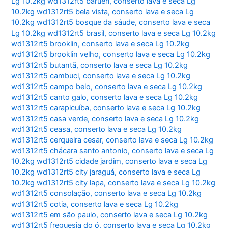
Lg 10.2kg wd1312rt5 barueri
,
conserto lava e seca Lg
10.2kg wd1312rt5 bela vista
,
conserto lava e seca Lg
10.2kg wd1312rt5 bosque da sáude
,
conserto lava e seca
Lg 10.2kg wd1312rt5 brasil
,
conserto lava e seca Lg 10.2kg
wd1312rt5 brooklin
,
conserto lava e seca Lg 10.2kg
wd1312rt5 brooklin velho
,
conserto lava e seca Lg 10.2kg
wd1312rt5 butantã
,
conserto lava e seca Lg 10.2kg
wd1312rt5 cambuci
,
conserto lava e seca Lg 10.2kg
wd1312rt5 campo belo
,
conserto lava e seca Lg 10.2kg
wd1312rt5 canto galo
,
conserto lava e seca Lg 10.2kg
wd1312rt5 carapicuíba
,
conserto lava e seca Lg 10.2kg
wd1312rt5 casa verde
,
conserto lava e seca Lg 10.2kg
wd1312rt5 ceasa
,
conserto lava e seca Lg 10.2kg
wd1312rt5 cerqueira cesar
,
conserto lava e seca Lg 10.2kg
wd1312rt5 chácara santo antonio
,
conserto lava e seca Lg
10.2kg wd1312rt5 cidade jardim
,
conserto lava e seca Lg
10.2kg wd1312rt5 city jaraguá
,
conserto lava e seca Lg
10.2kg wd1312rt5 city lapa
,
conserto lava e seca Lg 10.2kg
wd1312rt5 consolação
,
conserto lava e seca Lg 10.2kg
wd1312rt5 cotia
,
conserto lava e seca Lg 10.2kg
wd1312rt5 em são paulo
,
conserto lava e seca Lg 10.2kg
wd1312rt5 freguesia do ó
,
conserto lava e seca Lg 10.2kg