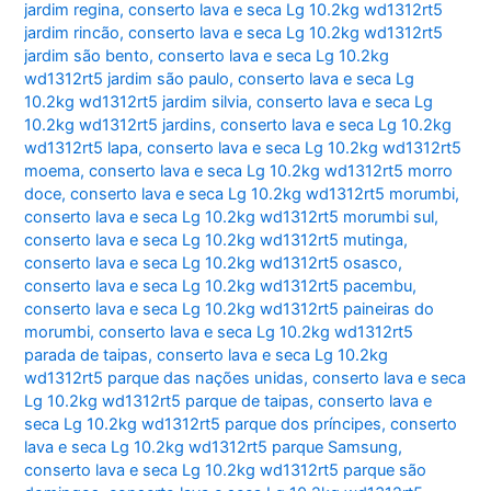
jardim regina
,
conserto lava e seca Lg 10.2kg wd1312rt5
jardim rincão
,
conserto lava e seca Lg 10.2kg wd1312rt5
jardim são bento
,
conserto lava e seca Lg 10.2kg
wd1312rt5 jardim são paulo
,
conserto lava e seca Lg
10.2kg wd1312rt5 jardim silvia
,
conserto lava e seca Lg
10.2kg wd1312rt5 jardins
,
conserto lava e seca Lg 10.2kg
wd1312rt5 lapa
,
conserto lava e seca Lg 10.2kg wd1312rt5
moema
,
conserto lava e seca Lg 10.2kg wd1312rt5 morro
doce
,
conserto lava e seca Lg 10.2kg wd1312rt5 morumbi
,
conserto lava e seca Lg 10.2kg wd1312rt5 morumbi sul
,
conserto lava e seca Lg 10.2kg wd1312rt5 mutinga
,
conserto lava e seca Lg 10.2kg wd1312rt5 osasco
,
conserto lava e seca Lg 10.2kg wd1312rt5 pacembu
,
conserto lava e seca Lg 10.2kg wd1312rt5 paineiras do
morumbi
,
conserto lava e seca Lg 10.2kg wd1312rt5
parada de taipas
,
conserto lava e seca Lg 10.2kg
wd1312rt5 parque das nações unidas
,
conserto lava e seca
Lg 10.2kg wd1312rt5 parque de taipas
,
conserto lava e
seca Lg 10.2kg wd1312rt5 parque dos príncipes
,
conserto
lava e seca Lg 10.2kg wd1312rt5 parque Samsung
,
conserto lava e seca Lg 10.2kg wd1312rt5 parque são