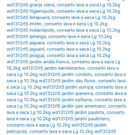
wd1312rt5 granja viana
,
conserto lava e seca Lg 10.2kg
wd1312rt5 higienópolis
,
conserto lava e seca Lg 10.2kg
wd1312rt5 ibirapuera
,
conserto lava e seca Lg 10.2kg
wd1312rt5 imirim
,
conserto lava e seca Lg 10.2kg
wd1312rt5 indianópolis
,
conserto lava e seca Lg 10.2kg
wd1312rt5 ipiranga
,
conserto lava e seca Lg 10.2kg
wd1312rt5 jaguara
,
conserto lava e seca Lg 10.2kg
wd1312rt5 jaguaré
,
conserto lava e seca Lg 10.2kg
wd1312rt5 jaraguá
,
conserto lava e seca Lg 10.2kg
wd1312rt5 jardim anália franco
,
conserto lava e seca Lg
10.2kg wd1312rt5 jardim bandeirantes
,
conserto lava e
seca Lg 10.2kg wd1312rt5 jardim cordeiro
,
conserto lava e
seca Lg 10.2kg wd1312rt5 jardim das flores
,
conserto lava
e seca Lg 10.2kg wd1312rt5 jardim europa
,
conserto lava e
seca Lg 10.2kg wd1312rt5 jardim ipanema
,
conserto lava e
seca Lg 10.2kg wd1312rt5 jardim luzitania
,
conserto lava e
seca Lg 10.2kg wd1312rt5 jardim pan americano
,
conserto
lava e seca Lg 10.2kg wd1312rt5 jardim paulista
,
conserto
lava e seca Lg 10.2kg wd1312rt5 jardim paulistano
,
conserto lava e seca Lg 10.2kg wd1312rt5 jardim
petropolis
,
conserto lava e seca Lg 10.2kg wd1312rt5