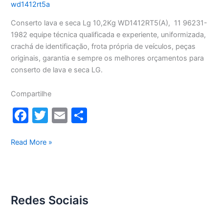
wd1412rt5a
Conserto lava e seca Lg 10,2Kg WD1412RT5(A), 11 96231-
1982 equipe técnica qualificada e experiente, uniformizada,
crachá de identificação, frota própria de veículos, peças
originais, garantia e sempre os melhores orçamentos para
conserto de lava e seca LG.
Compartilhe
F
T
E
S
a
w
m
h
c
itt
ai
ar
Conserto
Read More »
lava
e
er
l
e
e
b
seca
o
Lg
Redes Sociais
10,2Kg
o
WD1412RT5(A)