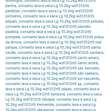
domingos
,
conserto lava e seca Lg 10.2kg wd1312rt5
penha
,
conserto lava e seca Lg 10.2kg wd1312rt5
perdizes
,
conserto lava e seca Lg 10.2kg wd1312rt5
pinheiros
,
conserto lava e seca Lg 10.2kg wd1312rt5
piqueri
,
conserto lava e seca Lg 10.2kg wd1312rt5 pirituba
,
conserto lava e seca Lg 10.2kg wd1312rt5 planalto
paulista
,
conserto lava e seca Lg 10.2kg wd1312rt5
pompeia
,
conserto lava e seca Lg 10.2kg wd1312rt5 praça
da árvore
,
conserto lava e seca Lg 10.2kg wd1312rt5 real
parque
,
conserto lava e seca Lg 10.2kg wd1312rt5 santa
cecília
,
conserto lava e seca Lg 10.2kg wd1312rt5 santana
,
conserto lava e seca Lg 10.2kg wd1312rt5 santo amaro
,
conserto lava e seca Lg 10.2kg wd1312rt5 santo andré
,
conserto lava e seca Lg 10.2kg wd1312rt5 são bernado
,
conserto lava e seca Lg 10.2kg wd1312rt5 são caetano
,
conserto lava e seca Lg 10.2kg wd1312rt5 sol nascente
,
conserto lava e seca Lg 10.2kg wd1312rt5 sp
,
conserto
lava e seca Lg 10.2kg wd1312rt5 taipas
,
conserto lava e
seca Lg 10.2kg wd1312rt5 tamboré
,
conserto lava e seca
Lg 10.2kg wd1312rt5 tatuapé
,
conserto lava e seca Lg
10.2kg wd1312rt5 tremembé
,
conserto lava e seca Lg
10.2kg wd1312rt5 vila aurora
,
conserto lava e seca Lg