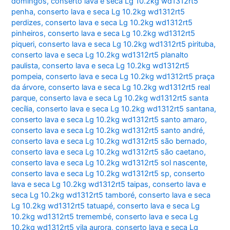
domingos
,
conserto lava e seca Lg 10.2kg wd1312rt5
penha
,
conserto lava e seca Lg 10.2kg wd1312rt5
perdizes
,
conserto lava e seca Lg 10.2kg wd1312rt5
pinheiros
,
conserto lava e seca Lg 10.2kg wd1312rt5
piqueri
,
conserto lava e seca Lg 10.2kg wd1312rt5 pirituba
,
conserto lava e seca Lg 10.2kg wd1312rt5 planalto
paulista
,
conserto lava e seca Lg 10.2kg wd1312rt5
pompeia
,
conserto lava e seca Lg 10.2kg wd1312rt5 praça
da árvore
,
conserto lava e seca Lg 10.2kg wd1312rt5 real
parque
,
conserto lava e seca Lg 10.2kg wd1312rt5 santa
cecília
,
conserto lava e seca Lg 10.2kg wd1312rt5 santana
,
conserto lava e seca Lg 10.2kg wd1312rt5 santo amaro
,
conserto lava e seca Lg 10.2kg wd1312rt5 santo andré
,
conserto lava e seca Lg 10.2kg wd1312rt5 são bernado
,
conserto lava e seca Lg 10.2kg wd1312rt5 são caetano
,
conserto lava e seca Lg 10.2kg wd1312rt5 sol nascente
,
conserto lava e seca Lg 10.2kg wd1312rt5 sp
,
conserto
lava e seca Lg 10.2kg wd1312rt5 taipas
,
conserto lava e
seca Lg 10.2kg wd1312rt5 tamboré
,
conserto lava e seca
Lg 10.2kg wd1312rt5 tatuapé
,
conserto lava e seca Lg
10.2kg wd1312rt5 tremembé
,
conserto lava e seca Lg
10.2kg wd1312rt5 vila aurora
,
conserto lava e seca Lg