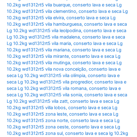
10.2kg wd1312rt5 vila buarque
,
conserto lava e seca Lg
10.2kg wd1312rt5 vila clementino
,
conserto lava e seca Lg
10.2kg wd1312rt5 vila elvira
,
conserto lava e seca Lg
10.2kg wd1312rt5 vila hamburguesa
,
conserto lava e seca
Lg 10.2kg wd1312rt5 vila leolpodina
,
conserto lava e seca
Lg 10.2kg wd1312rt5 vila madalena
,
conserto lava e seca
Lg 10.2kg wd1312rt5 vila maria
,
conserto lava e seca Lg
10.2kg wd1312rt5 vila mariana
,
conserto lava e seca Lg
10.2kg wd1312rt5 vila mirante
,
conserto lava e seca Lg
10.2kg wd1312rt5 vila mutinga
,
conserto lava e seca Lg
10.2kg wd1312rt5 vila nova conceição
,
conserto lava e
seca Lg 10.2kg wd1312rt5 vila olímpia
,
conserto lava e
seca Lg 10.2kg wd1312rt5 vila progredior
,
conserto lava e
seca Lg 10.2kg wd1312rt5 vila romana
,
conserto lava e
seca Lg 10.2kg wd1312rt5 vila sonia
,
conserto lava e seca
Lg 10.2kg wd1312rt5 vila zatt
,
conserto lava e seca Lg
10.2kg wd1312rt5 villa lobos
,
conserto lava e seca Lg
10.2kg wd1312rt5 zona leste
,
conserto lava e seca Lg
10.2kg wd1312rt5 zona norte
,
conserto lava e seca Lg
10.2kg wd1312rt5 zona oeste
,
conserto lava e seca Lg
10.2kg wd1312rt5 zona sul
,
conserto lava e seca lg 10.2kg