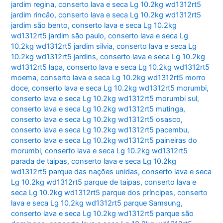
jardim regina
,
conserto lava e seca Lg 10.2kg wd1312rt5
jardim rincão
,
conserto lava e seca Lg 10.2kg wd1312rt5
jardim são bento
,
conserto lava e seca Lg 10.2kg
wd1312rt5 jardim são paulo
,
conserto lava e seca Lg
10.2kg wd1312rt5 jardim silvia
,
conserto lava e seca Lg
10.2kg wd1312rt5 jardins
,
conserto lava e seca Lg 10.2kg
wd1312rt5 lapa
,
conserto lava e seca Lg 10.2kg wd1312rt5
moema
,
conserto lava e seca Lg 10.2kg wd1312rt5 morro
doce
,
conserto lava e seca Lg 10.2kg wd1312rt5 morumbi
,
conserto lava e seca Lg 10.2kg wd1312rt5 morumbi sul
,
conserto lava e seca Lg 10.2kg wd1312rt5 mutinga
,
conserto lava e seca Lg 10.2kg wd1312rt5 osasco
,
conserto lava e seca Lg 10.2kg wd1312rt5 pacembu
,
conserto lava e seca Lg 10.2kg wd1312rt5 paineiras do
morumbi
,
conserto lava e seca Lg 10.2kg wd1312rt5
parada de taipas
,
conserto lava e seca Lg 10.2kg
wd1312rt5 parque das nações unidas
,
conserto lava e seca
Lg 10.2kg wd1312rt5 parque de taipas
,
conserto lava e
seca Lg 10.2kg wd1312rt5 parque dos príncipes
,
conserto
lava e seca Lg 10.2kg wd1312rt5 parque Samsung
,
conserto lava e seca Lg 10.2kg wd1312rt5 parque são