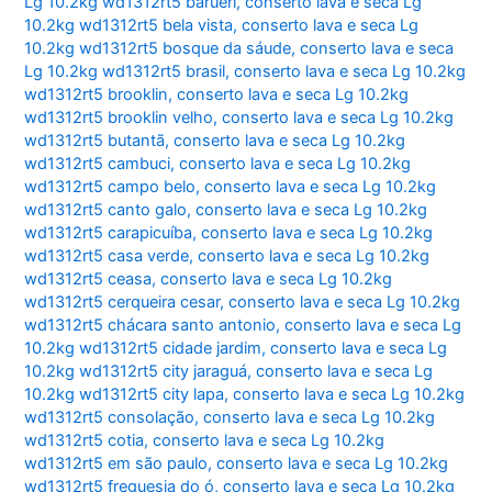
Lg 10.2kg wd1312rt5 barueri
,
conserto lava e seca Lg
10.2kg wd1312rt5 bela vista
,
conserto lava e seca Lg
10.2kg wd1312rt5 bosque da sáude
,
conserto lava e seca
Lg 10.2kg wd1312rt5 brasil
,
conserto lava e seca Lg 10.2kg
wd1312rt5 brooklin
,
conserto lava e seca Lg 10.2kg
wd1312rt5 brooklin velho
,
conserto lava e seca Lg 10.2kg
wd1312rt5 butantã
,
conserto lava e seca Lg 10.2kg
wd1312rt5 cambuci
,
conserto lava e seca Lg 10.2kg
wd1312rt5 campo belo
,
conserto lava e seca Lg 10.2kg
wd1312rt5 canto galo
,
conserto lava e seca Lg 10.2kg
wd1312rt5 carapicuíba
,
conserto lava e seca Lg 10.2kg
wd1312rt5 casa verde
,
conserto lava e seca Lg 10.2kg
wd1312rt5 ceasa
,
conserto lava e seca Lg 10.2kg
wd1312rt5 cerqueira cesar
,
conserto lava e seca Lg 10.2kg
wd1312rt5 chácara santo antonio
,
conserto lava e seca Lg
10.2kg wd1312rt5 cidade jardim
,
conserto lava e seca Lg
10.2kg wd1312rt5 city jaraguá
,
conserto lava e seca Lg
10.2kg wd1312rt5 city lapa
,
conserto lava e seca Lg 10.2kg
wd1312rt5 consolação
,
conserto lava e seca Lg 10.2kg
wd1312rt5 cotia
,
conserto lava e seca Lg 10.2kg
wd1312rt5 em são paulo
,
conserto lava e seca Lg 10.2kg
wd1312rt5 freguesia do ó
,
conserto lava e seca Lg 10.2kg