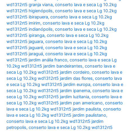
wd1312rt5 granja viana
,
conserto lava e seca Lg 10.2kg
wd1312rt5 higienópolis
,
conserto lava e seca Lg 10.2kg
wd1312rt5 ibirapuera
,
conserto lava e seca Lg 10.2kg
wd1312rt5 imirim
,
conserto lava e seca Lg 10.2kg
wd1312rt5 indianópolis
,
conserto lava e seca Lg 10.2kg
wd1312rt5 ipiranga
,
conserto lava e seca Lg 10.2kg
wd1312rt5 jaguara
,
conserto lava e seca Lg 10.2kg
wd1312rt5 jaguaré
,
conserto lava e seca Lg 10.2kg
wd1312rt5 jaraguá
,
conserto lava e seca Lg 10.2kg
wd1312rt5 jardim anália franco
,
conserto lava e seca Lg
10.2kg wd1312rt5 jardim bandeirantes
,
conserto lava e
seca Lg 10.2kg wd1312rt5 jardim cordeiro
,
conserto lava e
seca Lg 10.2kg wd1312rt5 jardim das flores
,
conserto lava
e seca Lg 10.2kg wd1312rt5 jardim europa
,
conserto lava e
seca Lg 10.2kg wd1312rt5 jardim ipanema
,
conserto lava e
seca Lg 10.2kg wd1312rt5 jardim luzitania
,
conserto lava e
seca Lg 10.2kg wd1312rt5 jardim pan americano
,
conserto
lava e seca Lg 10.2kg wd1312rt5 jardim paulista
,
conserto
lava e seca Lg 10.2kg wd1312rt5 jardim paulistano
,
conserto lava e seca Lg 10.2kg wd1312rt5 jardim
petropolis
,
conserto lava e seca Lg 10.2kg wd1312rt5