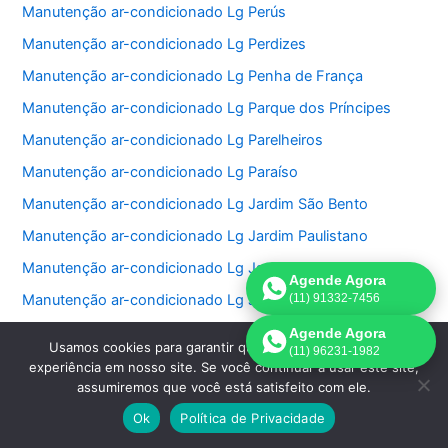
Manutenção ar-condicionado Lg Perús
Manutenção ar-condicionado Lg Perdizes
Manutenção ar-condicionado Lg Penha de França
Manutenção ar-condicionado Lg Parque dos Príncipes
Manutenção ar-condicionado Lg Parelheiros
Manutenção ar-condicionado Lg Paraíso
Manutenção ar-condicionado Lg Jardim São Bento
Manutenção ar-condicionado Lg Jardim Paulistano
Manutenção ar-condicionado Lg Jardim Paulista
Agende Agora
Manutenção ar-condicionado Lg Jardim Morumbi
(11) 91332-7456
Manutenção ar-condicionado Lg Jardim Fonte do Morumbi
Agende Agora
Usamos cookies para garantir que oferecemos a melhor
(11) 96231-1982
Manutenção ar-condicionado Lg Jardim Europa
experiência em nosso site. Se você continuar a usar este site,
assumiremos que você está satisfeito com ele.
Manutenção ar-condicionado Lg Jardim das Perdizes
Ok
Política de Privacidade
Manutenção ar-condicionado Lg Jardim das Acacias