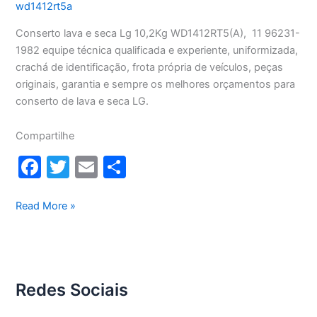
wd1412rt5a
Conserto lava e seca Lg 10,2Kg WD1412RT5(A), 11 96231-
1982 equipe técnica qualificada e experiente, uniformizada,
crachá de identificação, frota própria de veículos, peças
originais, garantia e sempre os melhores orçamentos para
conserto de lava e seca LG.
Compartilhe
F
T
E
S
a
w
m
h
c
itt
ai
ar
Conserto
Read More »
lava
e
er
l
e
e
b
seca
o
Lg
Redes Sociais
10,2Kg
o
WD1412RT5(A)