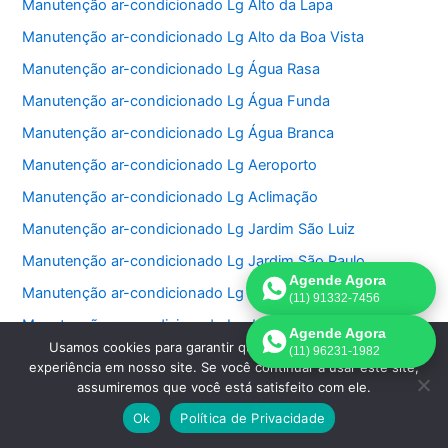
Manutenção ar-condicionado Lg Alto da Lapa
Manutenção ar-condicionado Lg Alto da Boa Vista
Manutenção ar-condicionado Lg Água Rasa
Manutenção ar-condicionado Lg Água Funda
Manutenção ar-condicionado Lg Água Branca
Manutenção ar-condicionado Lg Aeroporto
Manutenção ar-condicionado Lg Aclimação
Manutenção ar-condicionado Lg Jardim São Luiz
Manutenção ar-condicionado Lg Jardim São Paulo
Agende Agora
Manutenção ar-condicionado Lg Jardins
(11) 91332-7456
Manutenção ar-condicionado Lg Jockey Club
Agende Agora
Usamos cookies para garantir que oferecemos a melhor
(11) 96231-1982
Manutenção ar-condicionado Lg Lapa
experiência em nosso site. Se você continuar a usar este site,
assumiremos que você está satisfeito com ele.
Manutenção ar-condicionado Lg Lauzane Paulista
Ok
Política de Privacidade
Manutenção ar-condicionado Lg Liberdade