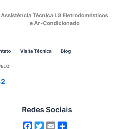
Assistência Técnica LG Eletrodomésticos
e Ar-Condicionado
ntato
Visita Técnica
Blog
PELO
82
Redes Sociais
F
T
E
S