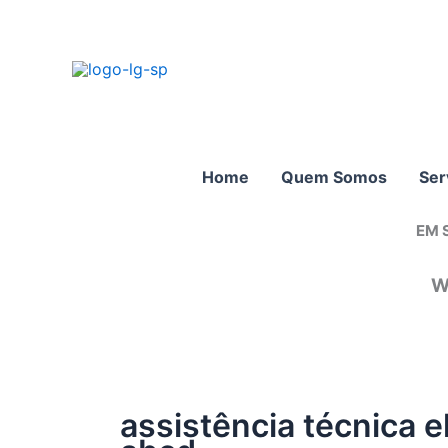
Ir
para
o
conteúdo
Home
Quem Somos
Ser
EM 
W
assistência técnica 