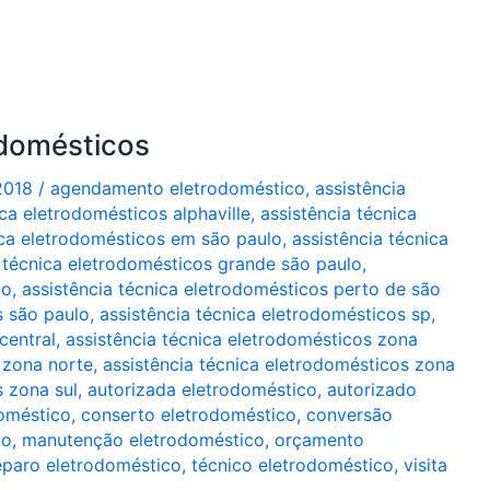
odomésticos
2018
/
agendamento eletrodoméstico
,
assistência
ica eletrodomésticos alphaville
,
assistência técnica
ica eletrodomésticos em são paulo
,
assistência técnica
a técnica eletrodomésticos grande são paulo
,
co
,
assistência técnica eletrodomésticos perto de são
s são paulo
,
assistência técnica eletrodomésticos sp
,
central
,
assistência técnica eletrodomésticos zona
 zona norte
,
assistência técnica eletrodomésticos zona
s zona sul
,
autorizada eletrodoméstico
,
autorizado
oméstico
,
conserto eletrodoméstico
,
conversão
co
,
manutenção eletrodoméstico
,
orçamento
eparo eletrodoméstico
,
técnico eletrodoméstico
,
visita