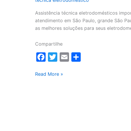
Assistência técnica eletrodomésticos impo
atendimento em São Paulo, grande São Pau
as melhores soluções para seus eletrodomé
Compartilhe
F
T
E
S
a
w
m
h
c
itt
ai
ar
Assistência
Read More »
técnica
e
er
l
e
eletrodomésticos
b
o
o
k