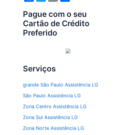
a
w
m
h
Pague com o seu
c
itt
ai
ar
Cartão de Crédito
e
er
l
e
Preferido
b
o
o
k
Serviços
grande São Paulo Assistência LG
São Paulo Assistência LG
Zona Centro Assistência LG
Zona Sul Assistência LG
Zona Norte Assistência LG