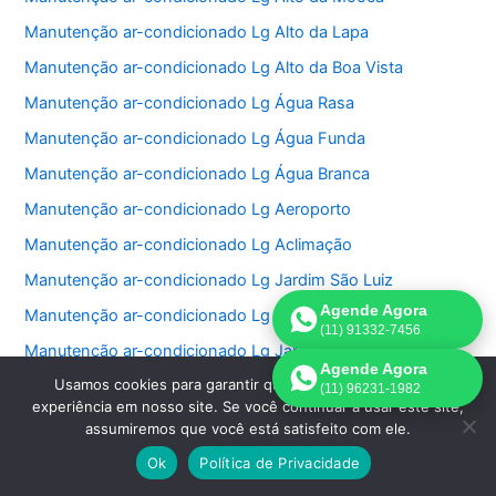
Manutenção ar-condicionado Lg Alto da Lapa
Manutenção ar-condicionado Lg Alto da Boa Vista
Manutenção ar-condicionado Lg Água Rasa
Manutenção ar-condicionado Lg Água Funda
Manutenção ar-condicionado Lg Água Branca
Manutenção ar-condicionado Lg Aeroporto
Manutenção ar-condicionado Lg Aclimação
Manutenção ar-condicionado Lg Jardim São Luiz
Agende Agora
Manutenção ar-condicionado Lg Jardim São Paulo
(11) 91332-7456
Manutenção ar-condicionado Lg Jardins
Agende Agora
Usamos cookies para garantir que oferecemos a melhor
Manutenção ar-condicionado Lg Jockey Club
(11) 96231-1982
experiência em nosso site. Se você continuar a usar este site,
Manutenção ar-condicionado Lg Lapa
assumiremos que você está satisfeito com ele.
Manutenção ar-condicionado Lg Lauzane Paulista
Ok
Política de Privacidade
Manutenção ar-condicionado Lg Liberdade