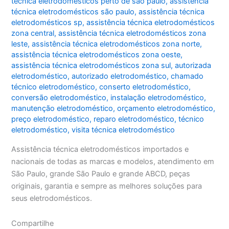
técnica eletrodomésticos perto de são paulo
,
assistência
técnica eletrodomésticos são paulo
,
assistência técnica
eletrodomésticos sp
,
assistência técnica eletrodomésticos
zona central
,
assistência técnica eletrodomésticos zona
leste
,
assistência técnica eletrodomésticos zona norte
,
assistência técnica eletrodomésticos zona oeste
,
assistência técnica eletrodomésticos zona sul
,
autorizada
eletrodoméstico
,
autorizado eletrodoméstico
,
chamado
técnico eletrodoméstico
,
conserto eletrodoméstico
,
conversão eletrodoméstico
,
instalação eletrodoméstico
,
manutenção eletrodoméstico
,
orçamento eletrodoméstico
,
preço eletrodoméstico
,
reparo eletrodoméstico
,
técnico
eletrodoméstico
,
visita técnica eletrodoméstico
Assistência técnica eletrodomésticos importados e
nacionais de todas as marcas e modelos, atendimento em
São Paulo, grande São Paulo e grande ABCD, peças
originais, garantia e sempre as melhores soluções para
seus eletrodomésticos.
Compartilhe