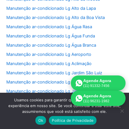
Manutenção ar-condicionado Lg Alto da Lapa
Manutenção ar-condicionado Lg Alto da Boa Vista
Manutenção ar-condicionado Lg Água Rasa
Manutenção ar-condicionado Lg Água Funda
Manutenção ar-condicionado Lg Água Branca
Manutenção ar-condicionado Lg Aeroporto
Manutenção ar-condicionado Lg Aclimação
Manutenção ar-condicionado Lg Jardim São Luiz
Agende Agora
Manutenção ar-condicionado Lg Jardim São Paulo
(11) 91332-7456
Manutenção ar-condicionado Lg Jardins
Agende Agora
Usamos cookies para garantir que oferecemos a melhor
Manutenção ar-condicionado Lg Jockey Club
(11) 96231-1982
experiência em nosso site. Se você continuar a usar este site,
Manutenção ar-condicionado Lg Lapa
assumiremos que você está satisfeito com ele.
Manutenção ar-condicionado Lg Lauzane Paulista
Ok
Política de Privacidade
Manutenção ar-condicionado Lg Liberdade