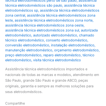
técnica eletrodomésticos perto de são paulo
,
assistência
técnica eletrodomésticos são paulo
,
assistência técnica
eletrodomésticos sp
,
assistência técnica eletrodomésticos
zona central
,
assistência técnica eletrodomésticos zona
leste
,
assistência técnica eletrodomésticos zona norte
,
assistência técnica eletrodomésticos zona oeste
,
assistência técnica eletrodomésticos zona sul
,
autorizada
eletrodoméstico
,
autorizado eletrodoméstico
,
chamado
técnico eletrodoméstico
,
conserto eletrodoméstico
,
conversão eletrodoméstico
,
instalação eletrodoméstico
,
manutenção eletrodoméstico
,
orçamento eletrodoméstico
,
preço eletrodoméstico
,
reparo eletrodoméstico
,
técnico
eletrodoméstico
,
visita técnica eletrodoméstico
Assistência técnica eletrodomésticos importados e
nacionais de todas as marcas e modelos, atendimento em
São Paulo, grande São Paulo e grande ABCD, peças
originais, garantia e sempre as melhores soluções para
seus eletrodomésticos.
Compartilhe