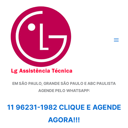
Ir
para
o
conteúdo
EM SÃO PAULO, GRANDE SÃO PAULO E ABC PAULISTA
A
GENDE PELO WHATSAPP:
11 96231-1982 CLIQUE E AGENDE
AGORA!!!