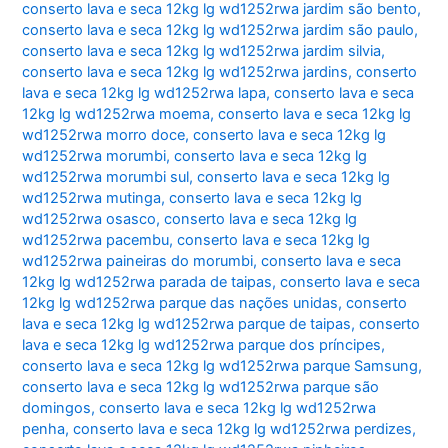
conserto lava e seca 12kg lg wd1252rwa jardim são bento
,
conserto lava e seca 12kg lg wd1252rwa jardim são paulo
,
conserto lava e seca 12kg lg wd1252rwa jardim silvia
,
conserto lava e seca 12kg lg wd1252rwa jardins
,
conserto
lava e seca 12kg lg wd1252rwa lapa
,
conserto lava e seca
12kg lg wd1252rwa moema
,
conserto lava e seca 12kg lg
wd1252rwa morro doce
,
conserto lava e seca 12kg lg
wd1252rwa morumbi
,
conserto lava e seca 12kg lg
wd1252rwa morumbi sul
,
conserto lava e seca 12kg lg
wd1252rwa mutinga
,
conserto lava e seca 12kg lg
wd1252rwa osasco
,
conserto lava e seca 12kg lg
wd1252rwa pacembu
,
conserto lava e seca 12kg lg
wd1252rwa paineiras do morumbi
,
conserto lava e seca
12kg lg wd1252rwa parada de taipas
,
conserto lava e seca
12kg lg wd1252rwa parque das nações unidas
,
conserto
lava e seca 12kg lg wd1252rwa parque de taipas
,
conserto
lava e seca 12kg lg wd1252rwa parque dos príncipes
,
conserto lava e seca 12kg lg wd1252rwa parque Samsung
,
conserto lava e seca 12kg lg wd1252rwa parque são
domingos
,
conserto lava e seca 12kg lg wd1252rwa
penha
,
conserto lava e seca 12kg lg wd1252rwa perdizes
,