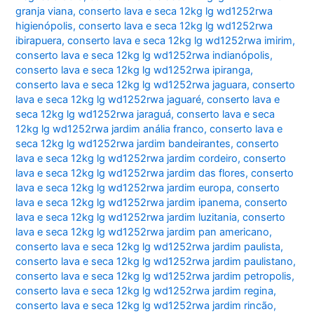
granja viana
,
conserto lava e seca 12kg lg wd1252rwa
higienópolis
,
conserto lava e seca 12kg lg wd1252rwa
ibirapuera
,
conserto lava e seca 12kg lg wd1252rwa imirim
,
conserto lava e seca 12kg lg wd1252rwa indianópolis
,
conserto lava e seca 12kg lg wd1252rwa ipiranga
,
conserto lava e seca 12kg lg wd1252rwa jaguara
,
conserto
lava e seca 12kg lg wd1252rwa jaguaré
,
conserto lava e
seca 12kg lg wd1252rwa jaraguá
,
conserto lava e seca
12kg lg wd1252rwa jardim anália franco
,
conserto lava e
seca 12kg lg wd1252rwa jardim bandeirantes
,
conserto
lava e seca 12kg lg wd1252rwa jardim cordeiro
,
conserto
lava e seca 12kg lg wd1252rwa jardim das flores
,
conserto
lava e seca 12kg lg wd1252rwa jardim europa
,
conserto
lava e seca 12kg lg wd1252rwa jardim ipanema
,
conserto
lava e seca 12kg lg wd1252rwa jardim luzitania
,
conserto
lava e seca 12kg lg wd1252rwa jardim pan americano
,
conserto lava e seca 12kg lg wd1252rwa jardim paulista
,
conserto lava e seca 12kg lg wd1252rwa jardim paulistano
,
conserto lava e seca 12kg lg wd1252rwa jardim petropolis
,
conserto lava e seca 12kg lg wd1252rwa jardim regina
,
conserto lava e seca 12kg lg wd1252rwa jardim rincão
,