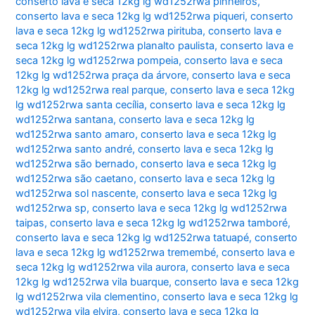
conserto lava e seca 12kg lg wd1252rwa pinheiros
,
conserto lava e seca 12kg lg wd1252rwa piqueri
,
conserto
lava e seca 12kg lg wd1252rwa pirituba
,
conserto lava e
seca 12kg lg wd1252rwa planalto paulista
,
conserto lava e
seca 12kg lg wd1252rwa pompeia
,
conserto lava e seca
12kg lg wd1252rwa praça da árvore
,
conserto lava e seca
12kg lg wd1252rwa real parque
,
conserto lava e seca 12kg
lg wd1252rwa santa cecília
,
conserto lava e seca 12kg lg
wd1252rwa santana
,
conserto lava e seca 12kg lg
wd1252rwa santo amaro
,
conserto lava e seca 12kg lg
wd1252rwa santo andré
,
conserto lava e seca 12kg lg
wd1252rwa são bernado
,
conserto lava e seca 12kg lg
wd1252rwa são caetano
,
conserto lava e seca 12kg lg
wd1252rwa sol nascente
,
conserto lava e seca 12kg lg
wd1252rwa sp
,
conserto lava e seca 12kg lg wd1252rwa
taipas
,
conserto lava e seca 12kg lg wd1252rwa tamboré
,
conserto lava e seca 12kg lg wd1252rwa tatuapé
,
conserto
lava e seca 12kg lg wd1252rwa tremembé
,
conserto lava e
seca 12kg lg wd1252rwa vila aurora
,
conserto lava e seca
12kg lg wd1252rwa vila buarque
,
conserto lava e seca 12kg
lg wd1252rwa vila clementino
,
conserto lava e seca 12kg lg
wd1252rwa vila elvira
,
conserto lava e seca 12kg lg