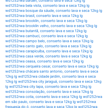
wd1252rwa barueri
,
conserto lava e seca 12kg lg
wd1252rwa bela vista
,
conserto lava e seca 12kg lg
wd1252rwa bosque da sáude
,
conserto lava e seca 12kg lg
wd1252rwa brasil
,
conserto lava e seca 12kg lg
wd1252rwa brooklin
,
conserto lava e seca 12kg lg
wd1252rwa brooklin velho
,
conserto lava e seca 12kg lg
wd1252rwa butantã
,
conserto lava e seca 12kg lg
wd1252rwa cambuci
,
conserto lava e seca 12kg lg
wd1252rwa campo belo
,
conserto lava e seca 12kg lg
wd1252rwa canto galo
,
conserto lava e seca 12kg lg
wd1252rwa carapicuíba
,
conserto lava e seca 12kg lg
wd1252rwa casa verde
,
conserto lava e seca 12kg lg
wd1252rwa ceasa
,
conserto lava e seca 12kg lg
wd1252rwa cerqueira cesar
,
conserto lava e seca 12kg lg
wd1252rwa chácara santo antonio
,
conserto lava e seca
12kg lg wd1252rwa cidade jardim
,
conserto lava e seca
12kg lg wd1252rwa city jaraguá
,
conserto lava e seca 12kg
lg wd1252rwa city lapa
,
conserto lava e seca 12kg lg
wd1252rwa consolação
,
conserto lava e seca 12kg lg
wd1252rwa cotia
,
conserto lava e seca 12kg lg wd1252rwa
em são paulo
,
conserto lava e seca 12kg lg wd1252rwa
freguesia do ó
,
conserto lava e seca 12kg lg wd1252rwa