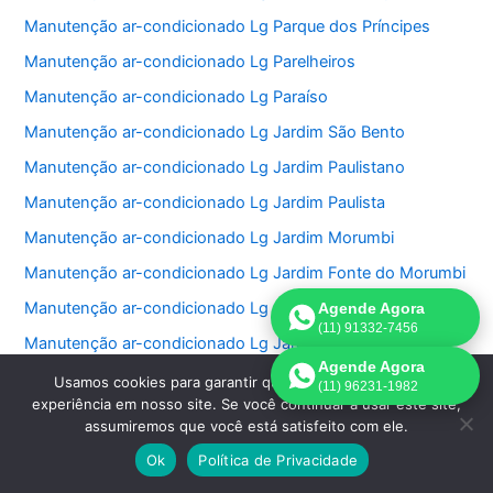
Manutenção ar-condicionado Lg Parque dos Príncipes
Manutenção ar-condicionado Lg Parelheiros
Manutenção ar-condicionado Lg Paraíso
Manutenção ar-condicionado Lg Jardim São Bento
Manutenção ar-condicionado Lg Jardim Paulistano
Manutenção ar-condicionado Lg Jardim Paulista
Manutenção ar-condicionado Lg Jardim Morumbi
Manutenção ar-condicionado Lg Jardim Fonte do Morumbi
Manutenção ar-condicionado Lg Jardim Europa
Agende Agora
(11) 91332-7456
Manutenção ar-condicionado Lg Jardim das Perdizes
Agende Agora
Manutenção ar-condicionado Lg Jardim das Acacias
Usamos cookies para garantir que oferecemos a melhor
(11) 96231-1982
experiência em nosso site. Se você continuar a usar este site,
Manutenção ar-condicionado Lg Jardim da Saúde
assumiremos que você está satisfeito com ele.
Manutenção ar-condicionado Lg Jardim Bonfiglioli
Ok
Política de Privacidade
Manutenção ar-condicionado Lg Jardim Ângela