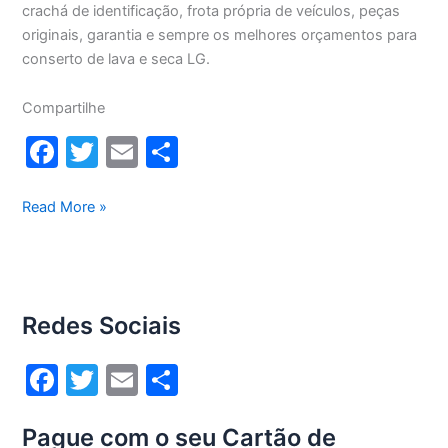
crachá de identificação, frota própria de veículos, peças
originais, garantia e sempre os melhores orçamentos para
conserto de lava e seca LG.
Compartilhe
F
T
E
S
a
w
m
h
c
itt
ai
ar
Conserto
Read More »
lava
e
er
l
e
e
b
seca
o
Lg
Redes Sociais
12Kg
o
WD1252RW(A)
k
F
T
E
S
a
w
m
h
Pague com o seu Cartão de
c
itt
ai
ar