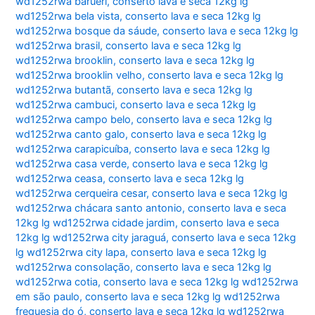
wd1252rwa barueri
,
conserto lava e seca 12kg lg
wd1252rwa bela vista
,
conserto lava e seca 12kg lg
wd1252rwa bosque da sáude
,
conserto lava e seca 12kg lg
wd1252rwa brasil
,
conserto lava e seca 12kg lg
wd1252rwa brooklin
,
conserto lava e seca 12kg lg
wd1252rwa brooklin velho
,
conserto lava e seca 12kg lg
wd1252rwa butantã
,
conserto lava e seca 12kg lg
wd1252rwa cambuci
,
conserto lava e seca 12kg lg
wd1252rwa campo belo
,
conserto lava e seca 12kg lg
wd1252rwa canto galo
,
conserto lava e seca 12kg lg
wd1252rwa carapicuíba
,
conserto lava e seca 12kg lg
wd1252rwa casa verde
,
conserto lava e seca 12kg lg
wd1252rwa ceasa
,
conserto lava e seca 12kg lg
wd1252rwa cerqueira cesar
,
conserto lava e seca 12kg lg
wd1252rwa chácara santo antonio
,
conserto lava e seca
12kg lg wd1252rwa cidade jardim
,
conserto lava e seca
12kg lg wd1252rwa city jaraguá
,
conserto lava e seca 12kg
lg wd1252rwa city lapa
,
conserto lava e seca 12kg lg
wd1252rwa consolação
,
conserto lava e seca 12kg lg
wd1252rwa cotia
,
conserto lava e seca 12kg lg wd1252rwa
em são paulo
,
conserto lava e seca 12kg lg wd1252rwa
freguesia do ó
,
conserto lava e seca 12kg lg wd1252rwa