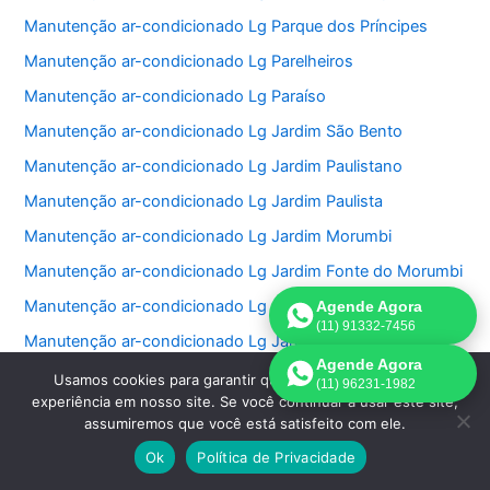
Manutenção ar-condicionado Lg Parque dos Príncipes
Manutenção ar-condicionado Lg Parelheiros
Manutenção ar-condicionado Lg Paraíso
Manutenção ar-condicionado Lg Jardim São Bento
Manutenção ar-condicionado Lg Jardim Paulistano
Manutenção ar-condicionado Lg Jardim Paulista
Manutenção ar-condicionado Lg Jardim Morumbi
Manutenção ar-condicionado Lg Jardim Fonte do Morumbi
Manutenção ar-condicionado Lg Jardim Europa
Agende Agora
(11) 91332-7456
Manutenção ar-condicionado Lg Jardim das Perdizes
Agende Agora
Manutenção ar-condicionado Lg Jardim das Acacias
Usamos cookies para garantir que oferecemos a melhor
(11) 96231-1982
experiência em nosso site. Se você continuar a usar este site,
Manutenção ar-condicionado Lg Jardim da Saúde
assumiremos que você está satisfeito com ele.
Manutenção ar-condicionado Lg Jardim Bonfiglioli
Ok
Política de Privacidade
Manutenção ar-condicionado Lg Jardim Ângela