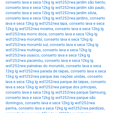
conserto lava e seca 12kg lg wd1252rwa jardim são bento
,
conserto lava e seca 12kg lg wd1252rwa jardim são paulo
,
conserto lava e seca 12kg lg wd1252rwa jardim silvia
,
conserto lava e seca 12kg lg wd1252rwa jardins
,
conserto
lava e seca 12kg lg wd1252rwa lapa
,
conserto lava e seca
12kg lg wd1252rwa moema
,
conserto lava e seca 12kg lg
wd1252rwa morro doce
,
conserto lava e seca 12kg lg
wd1252rwa morumbi
,
conserto lava e seca 12kg lg
wd1252rwa morumbi sul
,
conserto lava e seca 12kg lg
wd1252rwa mutinga
,
conserto lava e seca 12kg lg
wd1252rwa osasco
,
conserto lava e seca 12kg lg
wd1252rwa pacembu
,
conserto lava e seca 12kg lg
wd1252rwa paineiras do morumbi
,
conserto lava e seca
12kg lg wd1252rwa parada de taipas
,
conserto lava e seca
12kg lg wd1252rwa parque das nações unidas
,
conserto
lava e seca 12kg lg wd1252rwa parque de taipas
,
conserto
lava e seca 12kg lg wd1252rwa parque dos príncipes
,
conserto lava e seca 12kg lg wd1252rwa parque Samsung
,
conserto lava e seca 12kg lg wd1252rwa parque são
domingos
,
conserto lava e seca 12kg lg wd1252rwa
penha
,
conserto lava e seca 12kg lg wd1252rwa perdizes
,