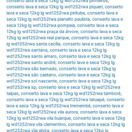
conserto lava e seca 12kg lg wd1252rwa pinheiros
,
conserto lava e seca 12kg lg wd1252rwa piqueri
,
conserto
lava e seca 12kg lg wd1252rwa pirituba
,
conserto lava e
seca 12kg lg wd1252rwa planalto paulista
,
conserto lava e
seca 12kg lg wd1252rwa pompeia
,
conserto lava e seca
12kg lg wd1252rwa praça da árvore
,
conserto lava e seca
12kg lg wd1252rwa real parque
,
conserto lava e seca 12kg
lg wd1252rwa santa cecília
,
conserto lava e seca 12kg lg
wd1252rwa santana
,
conserto lava e seca 12kg lg
wd1252rwa santo amaro
,
conserto lava e seca 12kg lg
wd1252rwa santo andré
,
conserto lava e seca 12kg lg
wd1252rwa são bernado
,
conserto lava e seca 12kg lg
wd1252rwa são caetano
,
conserto lava e seca 12kg lg
wd1252rwa sol nascente
,
conserto lava e seca 12kg lg
wd1252rwa sp
,
conserto lava e seca 12kg lg wd1252rwa
taipas
,
conserto lava e seca 12kg lg wd1252rwa tamboré
,
conserto lava e seca 12kg lg wd1252rwa tatuapé
,
conserto
lava e seca 12kg lg wd1252rwa tremembé
,
conserto lava e
seca 12kg lg wd1252rwa vila aurora
,
conserto lava e seca
12kg lg wd1252rwa vila buarque
,
conserto lava e seca 12kg
lg wd1252rwa vila clementino
,
conserto lava e seca 12kg lg
wd1252rwa vila elvira
,
conserto lava e seca 12kg lg