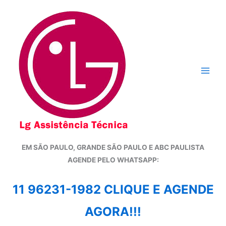
Ir
para
o
conteúdo
EM SÃO PAULO, GRANDE SÃO PAULO E ABC PAULISTA
A
GENDE PELO WHATSAPP:
11 96231-1982 CLIQUE E AGENDE
AGORA!!!