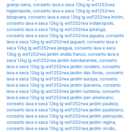
granja viana
,
conserto lava e seca 12kg lg wd1252rwa
higienópolis
,
conserto lava e seca 12kg lg wd1252rwa
ibirapuera
,
conserto lava e seca 12kg lg wd1252rwa imirim
,
conserto lava e seca 12kg lg wd1252rwa indianópolis
,
conserto lava e seca 12kg lg wd1252rwa ipiranga
,
conserto lava e seca 12kg lg wd1252rwa jaguara
,
conserto
lava e seca 12kg lg wd1252rwa jaguaré
,
conserto lava e
seca 12kg lg wd1252rwa jaraguá
,
conserto lava e seca
12kg lg wd1252rwa jardim anália franco
,
conserto lava e
seca 12kg lg wd1252rwa jardim bandeirantes
,
conserto
lava e seca 12kg lg wd1252rwa jardim cordeiro
,
conserto
lava e seca 12kg lg wd1252rwa jardim das flores
,
conserto
lava e seca 12kg lg wd1252rwa jardim europa
,
conserto
lava e seca 12kg lg wd1252rwa jardim ipanema
,
conserto
lava e seca 12kg lg wd1252rwa jardim luzitania
,
conserto
lava e seca 12kg lg wd1252rwa jardim pan americano
,
conserto lava e seca 12kg lg wd1252rwa jardim paulista
,
conserto lava e seca 12kg lg wd1252rwa jardim paulistano
,
conserto lava e seca 12kg lg wd1252rwa jardim petropolis
,
conserto lava e seca 12kg lg wd1252rwa jardim regina
,
conserto lava e seca 12kg lg wd1252rwa jardim rincão
,