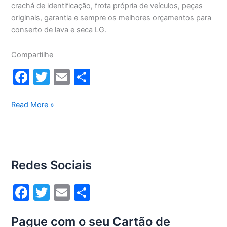
crachá de identificação, frota própria de veículos, peças
originais, garantia e sempre os melhores orçamentos para
conserto de lava e seca LG.
Compartilhe
F
T
E
S
a
w
m
h
c
itt
ai
ar
Conserto
Read More »
lava
e
er
l
e
e
b
seca
o
Lg
Redes Sociais
12Kg
o
WD1252RW(A)
k
F
T
E
S
a
w
m
h
Pague com o seu Cartão de
c
itt
ai
ar