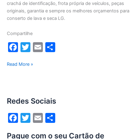
crachá de identificação, frota própria de veículos, peças
originais, garantia e sempre os melhores orçamentos para
conserto de lava e seca LG.
Compartilhe
F
T
E
S
a
w
m
h
c
itt
ai
ar
Conserto
Read More »
lava
e
er
l
e
e
b
seca
o
Lg
Redes Sociais
12Kg
o
WD1252RW(A)
k
F
T
E
S
a
w
m
h
Pague com o seu Cartão de
c
itt
ai
ar