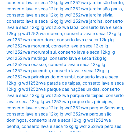
conserto lava e seca 12kg lg wd1252rwa jardim são bento
,
conserto lava e seca 12kg lg wd1252rwa jardim são paulo
,
conserto lava e seca 12kg lg wd1252rwa jardim silvia
,
conserto lava e seca 12kg lg wd1252rwa jardins
,
conserto
lava e seca 12kg lg wd1252rwa lapa
,
conserto lava e seca
12kg lg wd1252rwa moema
,
conserto lava e seca 12kg lg
wd1252rwa morro doce
,
conserto lava e seca 12kg lg
wd1252rwa morumbi
,
conserto lava e seca 12kg lg
wd1252rwa morumbi sul
,
conserto lava e seca 12kg lg
wd1252rwa mutinga
,
conserto lava e seca 12kg lg
wd1252rwa osasco
,
conserto lava e seca 12kg lg
wd1252rwa pacembu
,
conserto lava e seca 12kg lg
wd1252rwa paineiras do morumbi
,
conserto lava e seca
12kg lg wd1252rwa parada de taipas
,
conserto lava e seca
12kg lg wd1252rwa parque das nações unidas
,
conserto
lava e seca 12kg lg wd1252rwa parque de taipas
,
conserto
lava e seca 12kg lg wd1252rwa parque dos príncipes
,
conserto lava e seca 12kg lg wd1252rwa parque Samsung
,
conserto lava e seca 12kg lg wd1252rwa parque são
domingos
,
conserto lava e seca 12kg lg wd1252rwa
penha
,
conserto lava e seca 12kg lg wd1252rwa perdizes
,