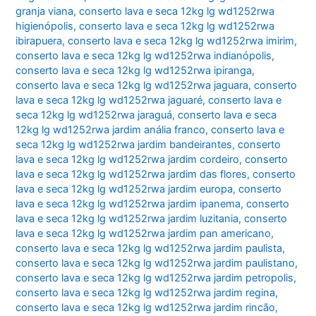
granja viana
,
conserto lava e seca 12kg lg wd1252rwa
higienópolis
,
conserto lava e seca 12kg lg wd1252rwa
ibirapuera
,
conserto lava e seca 12kg lg wd1252rwa imirim
,
conserto lava e seca 12kg lg wd1252rwa indianópolis
,
conserto lava e seca 12kg lg wd1252rwa ipiranga
,
conserto lava e seca 12kg lg wd1252rwa jaguara
,
conserto
lava e seca 12kg lg wd1252rwa jaguaré
,
conserto lava e
seca 12kg lg wd1252rwa jaraguá
,
conserto lava e seca
12kg lg wd1252rwa jardim anália franco
,
conserto lava e
seca 12kg lg wd1252rwa jardim bandeirantes
,
conserto
lava e seca 12kg lg wd1252rwa jardim cordeiro
,
conserto
lava e seca 12kg lg wd1252rwa jardim das flores
,
conserto
lava e seca 12kg lg wd1252rwa jardim europa
,
conserto
lava e seca 12kg lg wd1252rwa jardim ipanema
,
conserto
lava e seca 12kg lg wd1252rwa jardim luzitania
,
conserto
lava e seca 12kg lg wd1252rwa jardim pan americano
,
conserto lava e seca 12kg lg wd1252rwa jardim paulista
,
conserto lava e seca 12kg lg wd1252rwa jardim paulistano
,
conserto lava e seca 12kg lg wd1252rwa jardim petropolis
,
conserto lava e seca 12kg lg wd1252rwa jardim regina
,
conserto lava e seca 12kg lg wd1252rwa jardim rincão
,