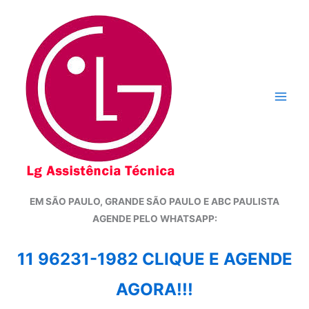
Ir
para
o
conteúdo
EM SÃO PAULO, GRANDE SÃO PAULO E ABC PAULISTA
A
GENDE PELO WHATSAPP:
11 96231-1982 CLIQUE E AGENDE
AGORA!!!