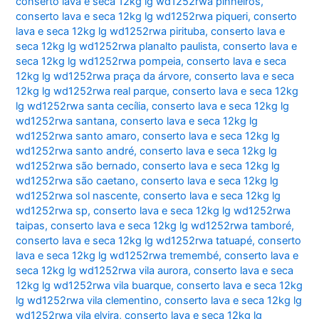
conserto lava e seca 12kg lg wd1252rwa pinheiros
,
conserto lava e seca 12kg lg wd1252rwa piqueri
,
conserto
lava e seca 12kg lg wd1252rwa pirituba
,
conserto lava e
seca 12kg lg wd1252rwa planalto paulista
,
conserto lava e
seca 12kg lg wd1252rwa pompeia
,
conserto lava e seca
12kg lg wd1252rwa praça da árvore
,
conserto lava e seca
12kg lg wd1252rwa real parque
,
conserto lava e seca 12kg
lg wd1252rwa santa cecília
,
conserto lava e seca 12kg lg
wd1252rwa santana
,
conserto lava e seca 12kg lg
wd1252rwa santo amaro
,
conserto lava e seca 12kg lg
wd1252rwa santo andré
,
conserto lava e seca 12kg lg
wd1252rwa são bernado
,
conserto lava e seca 12kg lg
wd1252rwa são caetano
,
conserto lava e seca 12kg lg
wd1252rwa sol nascente
,
conserto lava e seca 12kg lg
wd1252rwa sp
,
conserto lava e seca 12kg lg wd1252rwa
taipas
,
conserto lava e seca 12kg lg wd1252rwa tamboré
,
conserto lava e seca 12kg lg wd1252rwa tatuapé
,
conserto
lava e seca 12kg lg wd1252rwa tremembé
,
conserto lava e
seca 12kg lg wd1252rwa vila aurora
,
conserto lava e seca
12kg lg wd1252rwa vila buarque
,
conserto lava e seca 12kg
lg wd1252rwa vila clementino
,
conserto lava e seca 12kg lg
wd1252rwa vila elvira
,
conserto lava e seca 12kg lg