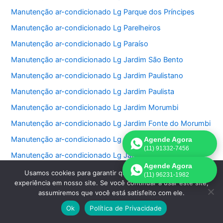
Manutenção ar-condicionado Lg Parque dos Príncipes
Manutenção ar-condicionado Lg Parelheiros
Manutenção ar-condicionado Lg Paraíso
Manutenção ar-condicionado Lg Jardim São Bento
Manutenção ar-condicionado Lg Jardim Paulistano
Manutenção ar-condicionado Lg Jardim Paulista
Manutenção ar-condicionado Lg Jardim Morumbi
Manutenção ar-condicionado Lg Jardim Fonte do Morumbi
Manutenção ar-condicionado Lg Jardim Europa
Agende Agora
(11) 91332-7456
Manutenção ar-condicionado Lg Jardim das Perdizes
Agende Agora
Manutenção ar-condicionado Lg Jardim das Acacias
Usamos cookies para garantir que oferecemos a melhor
(11) 96231-1982
experiência em nosso site. Se você continuar a usar este site,
Manutenção ar-condicionado Lg Jardim da Saúde
assumiremos que você está satisfeito com ele.
Manutenção ar-condicionado Lg Jardim Bonfiglioli
Ok
Política de Privacidade
Manutenção ar-condicionado Lg Jardim Ângela