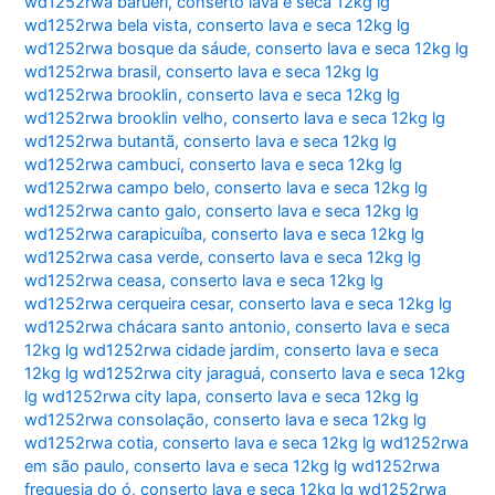
wd1252rwa barueri
,
conserto lava e seca 12kg lg
wd1252rwa bela vista
,
conserto lava e seca 12kg lg
wd1252rwa bosque da sáude
,
conserto lava e seca 12kg lg
wd1252rwa brasil
,
conserto lava e seca 12kg lg
wd1252rwa brooklin
,
conserto lava e seca 12kg lg
wd1252rwa brooklin velho
,
conserto lava e seca 12kg lg
wd1252rwa butantã
,
conserto lava e seca 12kg lg
wd1252rwa cambuci
,
conserto lava e seca 12kg lg
wd1252rwa campo belo
,
conserto lava e seca 12kg lg
wd1252rwa canto galo
,
conserto lava e seca 12kg lg
wd1252rwa carapicuíba
,
conserto lava e seca 12kg lg
wd1252rwa casa verde
,
conserto lava e seca 12kg lg
wd1252rwa ceasa
,
conserto lava e seca 12kg lg
wd1252rwa cerqueira cesar
,
conserto lava e seca 12kg lg
wd1252rwa chácara santo antonio
,
conserto lava e seca
12kg lg wd1252rwa cidade jardim
,
conserto lava e seca
12kg lg wd1252rwa city jaraguá
,
conserto lava e seca 12kg
lg wd1252rwa city lapa
,
conserto lava e seca 12kg lg
wd1252rwa consolação
,
conserto lava e seca 12kg lg
wd1252rwa cotia
,
conserto lava e seca 12kg lg wd1252rwa
em são paulo
,
conserto lava e seca 12kg lg wd1252rwa
freguesia do ó
,
conserto lava e seca 12kg lg wd1252rwa