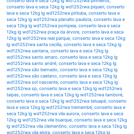
conserto lava e seca 12kg lg wd1252rwa pinheiros
,
conserto lava e seca 12kg lg wd1252rwa piqueri
,
conserto
lava e seca 12kg lg wd1252rwa pirituba
,
conserto lava e
seca 12kg lg wd1252rwa planalto paulista
,
conserto lava e
seca 12kg lg wd1252rwa pompeia
,
conserto lava e seca
12kg lg wd1252rwa praça da árvore
,
conserto lava e seca
12kg lg wd1252rwa real parque
,
conserto lava e seca 12kg
lg wd1252rwa santa cecília
,
conserto lava e seca 12kg lg
wd1252rwa santana
,
conserto lava e seca 12kg lg
wd1252rwa santo amaro
,
conserto lava e seca 12kg lg
wd1252rwa santo andré
,
conserto lava e seca 12kg lg
wd1252rwa são bernado
,
conserto lava e seca 12kg lg
wd1252rwa são caetano
,
conserto lava e seca 12kg lg
wd1252rwa sol nascente
,
conserto lava e seca 12kg lg
wd1252rwa sp
,
conserto lava e seca 12kg lg wd1252rwa
taipas
,
conserto lava e seca 12kg lg wd1252rwa tamboré
,
conserto lava e seca 12kg lg wd1252rwa tatuapé
,
conserto
lava e seca 12kg lg wd1252rwa tremembé
,
conserto lava e
seca 12kg lg wd1252rwa vila aurora
,
conserto lava e seca
12kg lg wd1252rwa vila buarque
,
conserto lava e seca 12kg
lg wd1252rwa vila clementino
,
conserto lava e seca 12kg lg
wd1252rwa vila elvira
,
conserto lava e seca 12kg lg