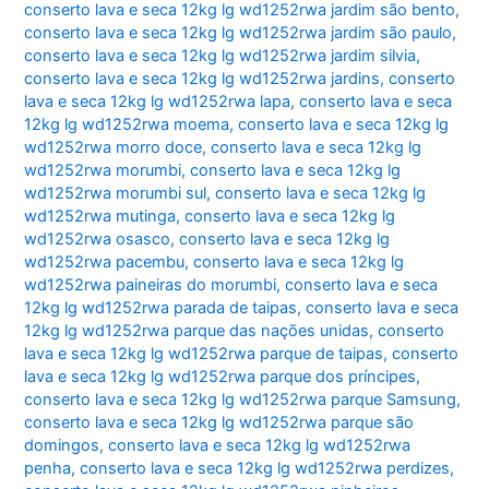
conserto lava e seca 12kg lg wd1252rwa jardim são bento
,
conserto lava e seca 12kg lg wd1252rwa jardim são paulo
,
conserto lava e seca 12kg lg wd1252rwa jardim silvia
,
conserto lava e seca 12kg lg wd1252rwa jardins
,
conserto
lava e seca 12kg lg wd1252rwa lapa
,
conserto lava e seca
12kg lg wd1252rwa moema
,
conserto lava e seca 12kg lg
wd1252rwa morro doce
,
conserto lava e seca 12kg lg
wd1252rwa morumbi
,
conserto lava e seca 12kg lg
wd1252rwa morumbi sul
,
conserto lava e seca 12kg lg
wd1252rwa mutinga
,
conserto lava e seca 12kg lg
wd1252rwa osasco
,
conserto lava e seca 12kg lg
wd1252rwa pacembu
,
conserto lava e seca 12kg lg
wd1252rwa paineiras do morumbi
,
conserto lava e seca
12kg lg wd1252rwa parada de taipas
,
conserto lava e seca
12kg lg wd1252rwa parque das nações unidas
,
conserto
lava e seca 12kg lg wd1252rwa parque de taipas
,
conserto
lava e seca 12kg lg wd1252rwa parque dos príncipes
,
conserto lava e seca 12kg lg wd1252rwa parque Samsung
,
conserto lava e seca 12kg lg wd1252rwa parque são
domingos
,
conserto lava e seca 12kg lg wd1252rwa
penha
,
conserto lava e seca 12kg lg wd1252rwa perdizes
,