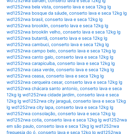
wd1252rwa barueri
,
conserto lava e seca 12kg lg
wd1252rwa bela vista
,
conserto lava e seca 12kg lg
wd1252rwa bosque da sáude
,
conserto lava e seca 12kg lg
wd1252rwa brasil
,
conserto lava e seca 12kg lg
wd1252rwa brooklin
,
conserto lava e seca 12kg lg
wd1252rwa brooklin velho
,
conserto lava e seca 12kg lg
wd1252rwa butantã
,
conserto lava e seca 12kg lg
wd1252rwa cambuci
,
conserto lava e seca 12kg lg
wd1252rwa campo belo
,
conserto lava e seca 12kg lg
wd1252rwa canto galo
,
conserto lava e seca 12kg lg
wd1252rwa carapicuíba
,
conserto lava e seca 12kg lg
wd1252rwa casa verde
,
conserto lava e seca 12kg lg
wd1252rwa ceasa
,
conserto lava e seca 12kg lg
wd1252rwa cerqueira cesar
,
conserto lava e seca 12kg lg
wd1252rwa chácara santo antonio
,
conserto lava e seca
12kg lg wd1252rwa cidade jardim
,
conserto lava e seca
12kg lg wd1252rwa city jaraguá
,
conserto lava e seca 12kg
lg wd1252rwa city lapa
,
conserto lava e seca 12kg lg
wd1252rwa consolação
,
conserto lava e seca 12kg lg
wd1252rwa cotia
,
conserto lava e seca 12kg lg wd1252rwa
em são paulo
,
conserto lava e seca 12kg lg wd1252rwa
freguesia do ó
,
conserto lava e seca 12kg lg wd1252rwa