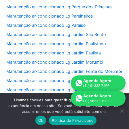
Manutenção ar-condicionado Lg Parque dos Príncipes
Manutenção ar-condicionado Lg Parelheiros
Manutenção ar-condicionado Lg Paraíso
Manutenção ar-condicionado Lg Jardim São Bento
Manutenção ar-condicionado Lg Jardim Paulistano
Manutenção ar-condicionado Lg Jardim Paulista
Manutenção ar-condicionado Lg Jardim Morumbi
Manutenção ar-condicionado Lg Jardim Fonte do Morumbi
Manutenção ar-condicionado Lg Jardim Europa
Agende Agora
(11) 91332-7456
Manutenção ar-condicionado Lg Jardim das Perdizes
Agende Agora
Manutenção ar-condicionado Lg Jardim das Acacias
Usamos cookies para garantir que oferecemos a melhor
(11) 96231-1982
experiência em nosso site. Se você continuar a usar este site,
Manutenção ar-condicionado Lg Jardim da Saúde
assumiremos que você está satisfeito com ele.
Manutenção ar-condicionado Lg Jardim Bonfiglioli
Ok
Política de Privacidade
Manutenção ar-condicionado Lg Jardim Ângela