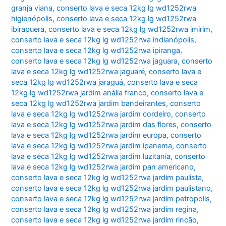
granja viana
,
conserto lava e seca 12kg lg wd1252rwa
higienópolis
,
conserto lava e seca 12kg lg wd1252rwa
ibirapuera
,
conserto lava e seca 12kg lg wd1252rwa imirim
,
conserto lava e seca 12kg lg wd1252rwa indianópolis
,
conserto lava e seca 12kg lg wd1252rwa ipiranga
,
conserto lava e seca 12kg lg wd1252rwa jaguara
,
conserto
lava e seca 12kg lg wd1252rwa jaguaré
,
conserto lava e
seca 12kg lg wd1252rwa jaraguá
,
conserto lava e seca
12kg lg wd1252rwa jardim anália franco
,
conserto lava e
seca 12kg lg wd1252rwa jardim bandeirantes
,
conserto
lava e seca 12kg lg wd1252rwa jardim cordeiro
,
conserto
lava e seca 12kg lg wd1252rwa jardim das flores
,
conserto
lava e seca 12kg lg wd1252rwa jardim europa
,
conserto
lava e seca 12kg lg wd1252rwa jardim ipanema
,
conserto
lava e seca 12kg lg wd1252rwa jardim luzitania
,
conserto
lava e seca 12kg lg wd1252rwa jardim pan americano
,
conserto lava e seca 12kg lg wd1252rwa jardim paulista
,
conserto lava e seca 12kg lg wd1252rwa jardim paulistano
,
conserto lava e seca 12kg lg wd1252rwa jardim petropolis
,
conserto lava e seca 12kg lg wd1252rwa jardim regina
,
conserto lava e seca 12kg lg wd1252rwa jardim rincão
,