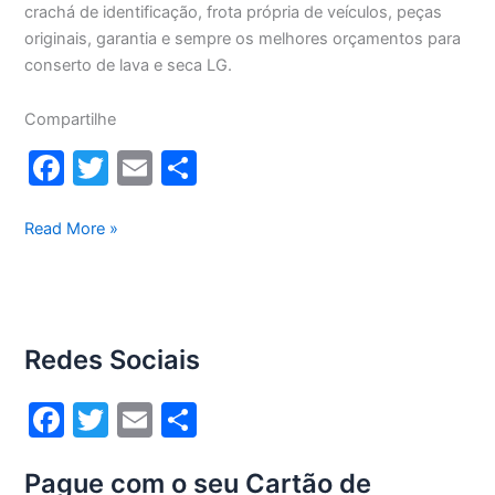
crachá de identificação, frota própria de veículos, peças
originais, garantia e sempre os melhores orçamentos para
conserto de lava e seca LG.
Compartilhe
F
T
E
S
a
w
m
h
c
itt
ai
ar
Conserto
Read More »
lava
e
er
l
e
e
b
seca
o
Lg
Redes Sociais
12Kg
o
WD1252RW(A)
k
F
T
E
S
a
w
m
h
Pague com o seu Cartão de
c
itt
ai
ar