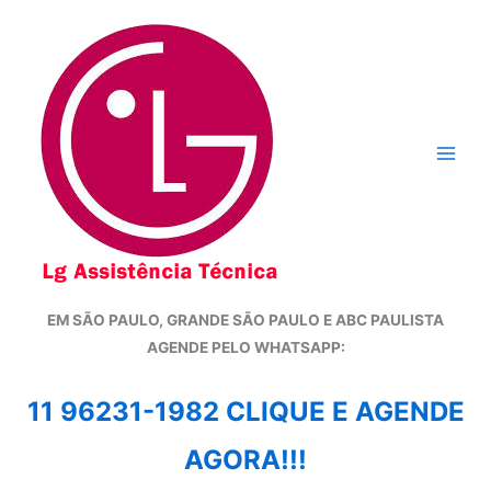
Ir
para
o
conteúdo
EM SÃO PAULO, GRANDE SÃO PAULO E ABC PAULISTA
A
GENDE PELO WHATSAPP:
11 96231-1982 CLIQUE E AGENDE
AGORA!!!