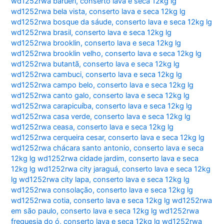
wd1252rwa barueri
,
conserto lava e seca 12kg lg
wd1252rwa bela vista
,
conserto lava e seca 12kg lg
wd1252rwa bosque da sáude
,
conserto lava e seca 12kg lg
wd1252rwa brasil
,
conserto lava e seca 12kg lg
wd1252rwa brooklin
,
conserto lava e seca 12kg lg
wd1252rwa brooklin velho
,
conserto lava e seca 12kg lg
wd1252rwa butantã
,
conserto lava e seca 12kg lg
wd1252rwa cambuci
,
conserto lava e seca 12kg lg
wd1252rwa campo belo
,
conserto lava e seca 12kg lg
wd1252rwa canto galo
,
conserto lava e seca 12kg lg
wd1252rwa carapicuíba
,
conserto lava e seca 12kg lg
wd1252rwa casa verde
,
conserto lava e seca 12kg lg
wd1252rwa ceasa
,
conserto lava e seca 12kg lg
wd1252rwa cerqueira cesar
,
conserto lava e seca 12kg lg
wd1252rwa chácara santo antonio
,
conserto lava e seca
12kg lg wd1252rwa cidade jardim
,
conserto lava e seca
12kg lg wd1252rwa city jaraguá
,
conserto lava e seca 12kg
lg wd1252rwa city lapa
,
conserto lava e seca 12kg lg
wd1252rwa consolação
,
conserto lava e seca 12kg lg
wd1252rwa cotia
,
conserto lava e seca 12kg lg wd1252rwa
em são paulo
,
conserto lava e seca 12kg lg wd1252rwa
freguesia do ó
,
conserto lava e seca 12kg lg wd1252rwa