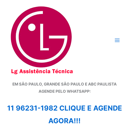
Ir
para
o
conteúdo
EM SÃO PAULO, GRANDE SÃO PAULO E ABC PAULISTA
A
GENDE PELO WHATSAPP:
11 96231-1982 CLIQUE E AGENDE
AGORA!!!