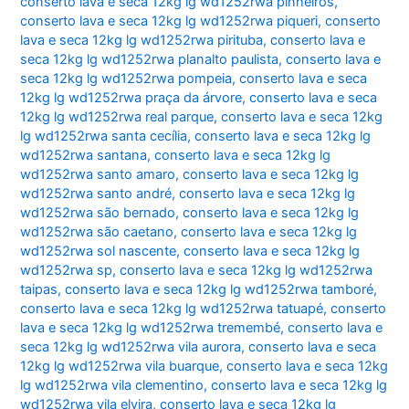
conserto lava e seca 12kg lg wd1252rwa pinheiros
,
conserto lava e seca 12kg lg wd1252rwa piqueri
,
conserto
lava e seca 12kg lg wd1252rwa pirituba
,
conserto lava e
seca 12kg lg wd1252rwa planalto paulista
,
conserto lava e
seca 12kg lg wd1252rwa pompeia
,
conserto lava e seca
12kg lg wd1252rwa praça da árvore
,
conserto lava e seca
12kg lg wd1252rwa real parque
,
conserto lava e seca 12kg
lg wd1252rwa santa cecília
,
conserto lava e seca 12kg lg
wd1252rwa santana
,
conserto lava e seca 12kg lg
wd1252rwa santo amaro
,
conserto lava e seca 12kg lg
wd1252rwa santo andré
,
conserto lava e seca 12kg lg
wd1252rwa são bernado
,
conserto lava e seca 12kg lg
wd1252rwa são caetano
,
conserto lava e seca 12kg lg
wd1252rwa sol nascente
,
conserto lava e seca 12kg lg
wd1252rwa sp
,
conserto lava e seca 12kg lg wd1252rwa
taipas
,
conserto lava e seca 12kg lg wd1252rwa tamboré
,
conserto lava e seca 12kg lg wd1252rwa tatuapé
,
conserto
lava e seca 12kg lg wd1252rwa tremembé
,
conserto lava e
seca 12kg lg wd1252rwa vila aurora
,
conserto lava e seca
12kg lg wd1252rwa vila buarque
,
conserto lava e seca 12kg
lg wd1252rwa vila clementino
,
conserto lava e seca 12kg lg
wd1252rwa vila elvira
,
conserto lava e seca 12kg lg