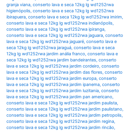
granja viana
,
conserto lava e seca 12kg lg wd1252rwa
higienópolis
,
conserto lava e seca 12kg lg wd1252rwa
ibirapuera
,
conserto lava e seca 12kg lg wd1252rwa imirim
,
conserto lava e seca 12kg lg wd1252rwa indianópolis
,
conserto lava e seca 12kg lg wd1252rwa ipiranga
,
conserto lava e seca 12kg lg wd1252rwa jaguara
,
conserto
lava e seca 12kg lg wd1252rwa jaguaré
,
conserto lava e
seca 12kg lg wd1252rwa jaraguá
,
conserto lava e seca
12kg lg wd1252rwa jardim anália franco
,
conserto lava e
seca 12kg lg wd1252rwa jardim bandeirantes
,
conserto
lava e seca 12kg lg wd1252rwa jardim cordeiro
,
conserto
lava e seca 12kg lg wd1252rwa jardim das flores
,
conserto
lava e seca 12kg lg wd1252rwa jardim europa
,
conserto
lava e seca 12kg lg wd1252rwa jardim ipanema
,
conserto
lava e seca 12kg lg wd1252rwa jardim luzitania
,
conserto
lava e seca 12kg lg wd1252rwa jardim pan americano
,
conserto lava e seca 12kg lg wd1252rwa jardim paulista
,
conserto lava e seca 12kg lg wd1252rwa jardim paulistano
,
conserto lava e seca 12kg lg wd1252rwa jardim petropolis
,
conserto lava e seca 12kg lg wd1252rwa jardim regina
,
conserto lava e seca 12kg lg wd1252rwa jardim rincão
,