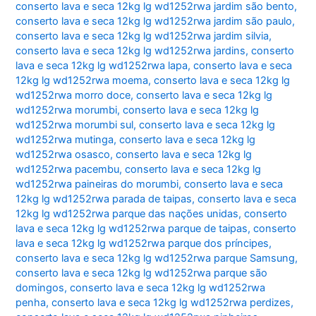
conserto lava e seca 12kg lg wd1252rwa jardim são bento
,
conserto lava e seca 12kg lg wd1252rwa jardim são paulo
,
conserto lava e seca 12kg lg wd1252rwa jardim silvia
,
conserto lava e seca 12kg lg wd1252rwa jardins
,
conserto
lava e seca 12kg lg wd1252rwa lapa
,
conserto lava e seca
12kg lg wd1252rwa moema
,
conserto lava e seca 12kg lg
wd1252rwa morro doce
,
conserto lava e seca 12kg lg
wd1252rwa morumbi
,
conserto lava e seca 12kg lg
wd1252rwa morumbi sul
,
conserto lava e seca 12kg lg
wd1252rwa mutinga
,
conserto lava e seca 12kg lg
wd1252rwa osasco
,
conserto lava e seca 12kg lg
wd1252rwa pacembu
,
conserto lava e seca 12kg lg
wd1252rwa paineiras do morumbi
,
conserto lava e seca
12kg lg wd1252rwa parada de taipas
,
conserto lava e seca
12kg lg wd1252rwa parque das nações unidas
,
conserto
lava e seca 12kg lg wd1252rwa parque de taipas
,
conserto
lava e seca 12kg lg wd1252rwa parque dos príncipes
,
conserto lava e seca 12kg lg wd1252rwa parque Samsung
,
conserto lava e seca 12kg lg wd1252rwa parque são
domingos
,
conserto lava e seca 12kg lg wd1252rwa
penha
,
conserto lava e seca 12kg lg wd1252rwa perdizes
,