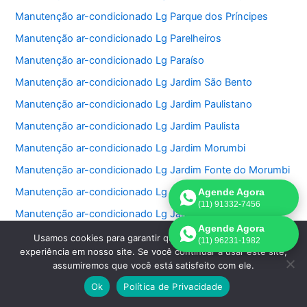
Manutenção ar-condicionado Lg Parque dos Príncipes
Manutenção ar-condicionado Lg Parelheiros
Manutenção ar-condicionado Lg Paraíso
Manutenção ar-condicionado Lg Jardim São Bento
Manutenção ar-condicionado Lg Jardim Paulistano
Manutenção ar-condicionado Lg Jardim Paulista
Manutenção ar-condicionado Lg Jardim Morumbi
Manutenção ar-condicionado Lg Jardim Fonte do Morumbi
Manutenção ar-condicionado Lg Jardim Europa
Agende Agora
(11) 91332-7456
Manutenção ar-condicionado Lg Jardim das Perdizes
Agende Agora
Manutenção ar-condicionado Lg Jardim das Acacias
Usamos cookies para garantir que oferecemos a melhor
(11) 96231-1982
experiência em nosso site. Se você continuar a usar este site,
Manutenção ar-condicionado Lg Jardim da Saúde
assumiremos que você está satisfeito com ele.
Manutenção ar-condicionado Lg Jardim Bonfiglioli
Ok
Política de Privacidade
Manutenção ar-condicionado Lg Jardim Ângela