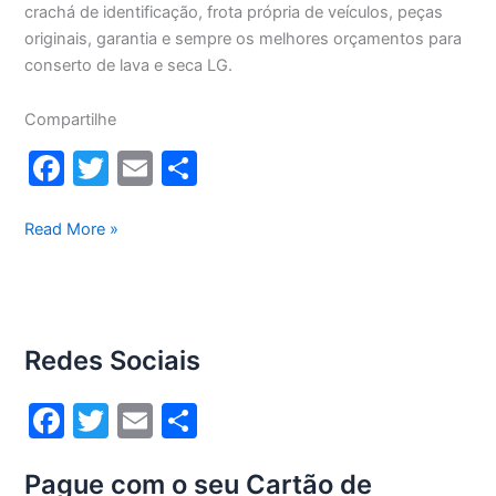
crachá de identificação, frota própria de veículos, peças
originais, garantia e sempre os melhores orçamentos para
conserto de lava e seca LG.
Compartilhe
F
T
E
S
a
w
m
h
c
itt
ai
ar
Conserto
Read More »
lava
e
er
l
e
e
b
seca
o
Lg
Redes Sociais
12Kg
o
WD1252RW(A)
k
F
T
E
S
a
w
m
h
Pague com o seu Cartão de
c
itt
ai
ar