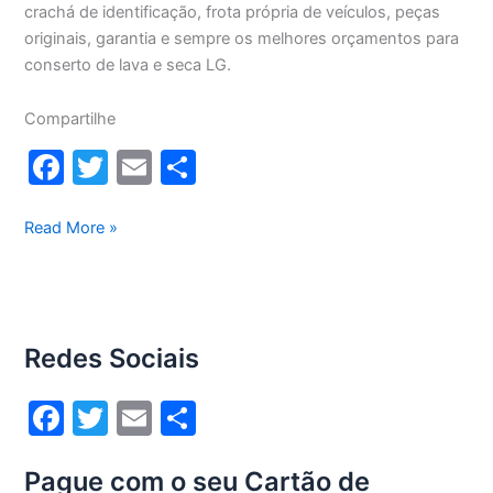
crachá de identificação, frota própria de veículos, peças
originais, garantia e sempre os melhores orçamentos para
conserto de lava e seca LG.
Compartilhe
F
T
E
S
a
w
m
h
c
itt
ai
ar
Conserto
Read More »
lava
e
er
l
e
e
b
seca
o
Lg
Redes Sociais
12Kg
o
WD1252RW(A)
k
F
T
E
S
a
w
m
h
Pague com o seu Cartão de
c
itt
ai
ar