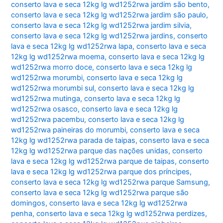
conserto lava e seca 12kg lg wd1252rwa jardim são bento
,
conserto lava e seca 12kg lg wd1252rwa jardim são paulo
,
conserto lava e seca 12kg lg wd1252rwa jardim silvia
,
conserto lava e seca 12kg lg wd1252rwa jardins
,
conserto
lava e seca 12kg lg wd1252rwa lapa
,
conserto lava e seca
12kg lg wd1252rwa moema
,
conserto lava e seca 12kg lg
wd1252rwa morro doce
,
conserto lava e seca 12kg lg
wd1252rwa morumbi
,
conserto lava e seca 12kg lg
wd1252rwa morumbi sul
,
conserto lava e seca 12kg lg
wd1252rwa mutinga
,
conserto lava e seca 12kg lg
wd1252rwa osasco
,
conserto lava e seca 12kg lg
wd1252rwa pacembu
,
conserto lava e seca 12kg lg
wd1252rwa paineiras do morumbi
,
conserto lava e seca
12kg lg wd1252rwa parada de taipas
,
conserto lava e seca
12kg lg wd1252rwa parque das nações unidas
,
conserto
lava e seca 12kg lg wd1252rwa parque de taipas
,
conserto
lava e seca 12kg lg wd1252rwa parque dos príncipes
,
conserto lava e seca 12kg lg wd1252rwa parque Samsung
,
conserto lava e seca 12kg lg wd1252rwa parque são
domingos
,
conserto lava e seca 12kg lg wd1252rwa
penha
,
conserto lava e seca 12kg lg wd1252rwa perdizes
,