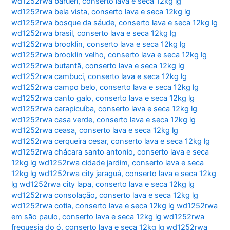
wd1252rwa barueri
,
conserto lava e seca 12kg lg
wd1252rwa bela vista
,
conserto lava e seca 12kg lg
wd1252rwa bosque da sáude
,
conserto lava e seca 12kg lg
wd1252rwa brasil
,
conserto lava e seca 12kg lg
wd1252rwa brooklin
,
conserto lava e seca 12kg lg
wd1252rwa brooklin velho
,
conserto lava e seca 12kg lg
wd1252rwa butantã
,
conserto lava e seca 12kg lg
wd1252rwa cambuci
,
conserto lava e seca 12kg lg
wd1252rwa campo belo
,
conserto lava e seca 12kg lg
wd1252rwa canto galo
,
conserto lava e seca 12kg lg
wd1252rwa carapicuíba
,
conserto lava e seca 12kg lg
wd1252rwa casa verde
,
conserto lava e seca 12kg lg
wd1252rwa ceasa
,
conserto lava e seca 12kg lg
wd1252rwa cerqueira cesar
,
conserto lava e seca 12kg lg
wd1252rwa chácara santo antonio
,
conserto lava e seca
12kg lg wd1252rwa cidade jardim
,
conserto lava e seca
12kg lg wd1252rwa city jaraguá
,
conserto lava e seca 12kg
lg wd1252rwa city lapa
,
conserto lava e seca 12kg lg
wd1252rwa consolação
,
conserto lava e seca 12kg lg
wd1252rwa cotia
,
conserto lava e seca 12kg lg wd1252rwa
em são paulo
,
conserto lava e seca 12kg lg wd1252rwa
freguesia do ó
,
conserto lava e seca 12kg lg wd1252rwa