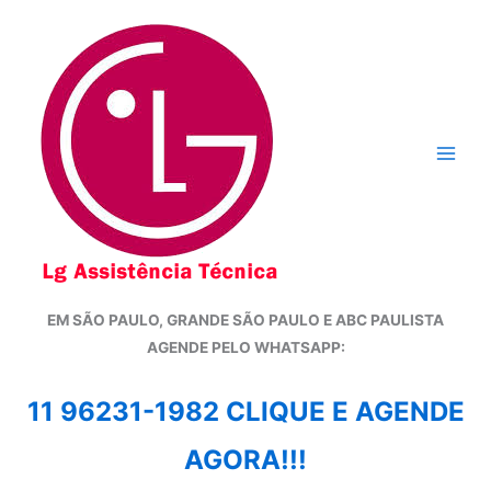
Ir
para
o
conteúdo
EM SÃO PAULO, GRANDE SÃO PAULO E ABC PAULISTA
A
GENDE PELO WHATSAPP:
11 96231-1982 CLIQUE E AGENDE
AGORA!!!