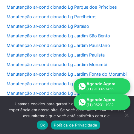
Manutenção ar-condicionado Lg Parque dos Príncipes
Manutenção ar-condicionado Lg Parelheiros
Manutenção ar-condicionado Lg Paraíso
Manutenção ar-condicionado Lg Jardim São Bento
Manutenção ar-condicionado Lg Jardim Paulistano
Manutenção ar-condicionado Lg Jardim Paulista
Manutenção ar-condicionado Lg Jardim Morumbi
Manutenção ar-condicionado Lg Jardim Fonte do Morumbi
Manutenção ar-condicionado Lg Jardim Europa
Agende Agora
(11) 91332-7456
Manutenção ar-condicionado Lg Jardim das Perdizes
Agende Agora
Manutenção ar-condicionado Lg Jardim das Acacias
Usamos cookies para garantir que oferecemos a melhor
(11) 96231-1982
experiência em nosso site. Se você continuar a usar este site,
Manutenção ar-condicionado Lg Jardim da Saúde
assumiremos que você está satisfeito com ele.
Manutenção ar-condicionado Lg Jardim Bonfiglioli
Ok
Política de Privacidade
Manutenção ar-condicionado Lg Jardim Ângela