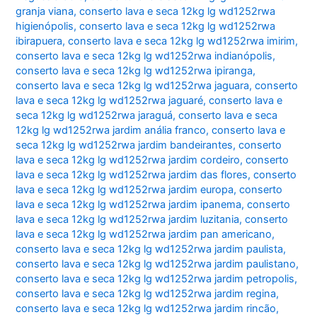
granja viana
,
conserto lava e seca 12kg lg wd1252rwa
higienópolis
,
conserto lava e seca 12kg lg wd1252rwa
ibirapuera
,
conserto lava e seca 12kg lg wd1252rwa imirim
,
conserto lava e seca 12kg lg wd1252rwa indianópolis
,
conserto lava e seca 12kg lg wd1252rwa ipiranga
,
conserto lava e seca 12kg lg wd1252rwa jaguara
,
conserto
lava e seca 12kg lg wd1252rwa jaguaré
,
conserto lava e
seca 12kg lg wd1252rwa jaraguá
,
conserto lava e seca
12kg lg wd1252rwa jardim anália franco
,
conserto lava e
seca 12kg lg wd1252rwa jardim bandeirantes
,
conserto
lava e seca 12kg lg wd1252rwa jardim cordeiro
,
conserto
lava e seca 12kg lg wd1252rwa jardim das flores
,
conserto
lava e seca 12kg lg wd1252rwa jardim europa
,
conserto
lava e seca 12kg lg wd1252rwa jardim ipanema
,
conserto
lava e seca 12kg lg wd1252rwa jardim luzitania
,
conserto
lava e seca 12kg lg wd1252rwa jardim pan americano
,
conserto lava e seca 12kg lg wd1252rwa jardim paulista
,
conserto lava e seca 12kg lg wd1252rwa jardim paulistano
,
conserto lava e seca 12kg lg wd1252rwa jardim petropolis
,
conserto lava e seca 12kg lg wd1252rwa jardim regina
,
conserto lava e seca 12kg lg wd1252rwa jardim rincão
,