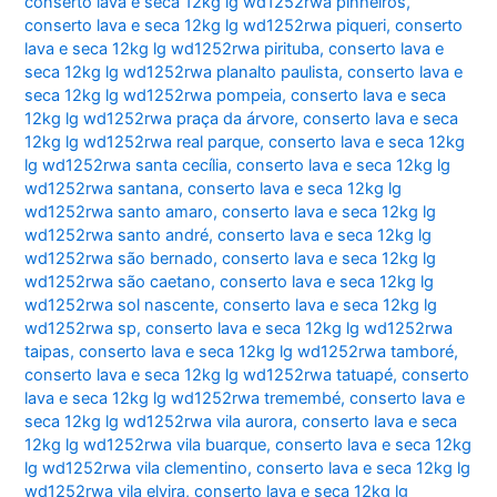
conserto lava e seca 12kg lg wd1252rwa pinheiros
,
conserto lava e seca 12kg lg wd1252rwa piqueri
,
conserto
lava e seca 12kg lg wd1252rwa pirituba
,
conserto lava e
seca 12kg lg wd1252rwa planalto paulista
,
conserto lava e
seca 12kg lg wd1252rwa pompeia
,
conserto lava e seca
12kg lg wd1252rwa praça da árvore
,
conserto lava e seca
12kg lg wd1252rwa real parque
,
conserto lava e seca 12kg
lg wd1252rwa santa cecília
,
conserto lava e seca 12kg lg
wd1252rwa santana
,
conserto lava e seca 12kg lg
wd1252rwa santo amaro
,
conserto lava e seca 12kg lg
wd1252rwa santo andré
,
conserto lava e seca 12kg lg
wd1252rwa são bernado
,
conserto lava e seca 12kg lg
wd1252rwa são caetano
,
conserto lava e seca 12kg lg
wd1252rwa sol nascente
,
conserto lava e seca 12kg lg
wd1252rwa sp
,
conserto lava e seca 12kg lg wd1252rwa
taipas
,
conserto lava e seca 12kg lg wd1252rwa tamboré
,
conserto lava e seca 12kg lg wd1252rwa tatuapé
,
conserto
lava e seca 12kg lg wd1252rwa tremembé
,
conserto lava e
seca 12kg lg wd1252rwa vila aurora
,
conserto lava e seca
12kg lg wd1252rwa vila buarque
,
conserto lava e seca 12kg
lg wd1252rwa vila clementino
,
conserto lava e seca 12kg lg
wd1252rwa vila elvira
,
conserto lava e seca 12kg lg